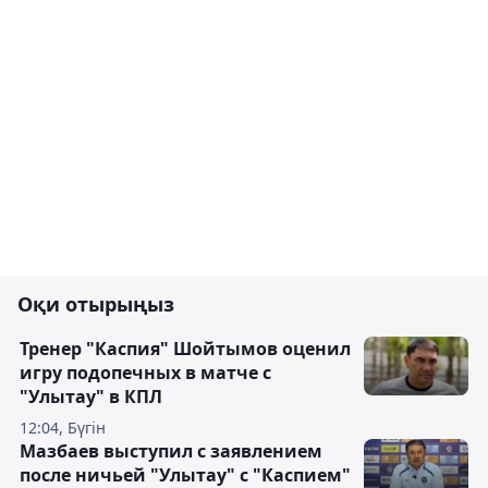
Оқи отырыңыз
Тренер "Каспия" Шойтымов оценил
игру подопечных в матче с
"Улытау" в КПЛ
12:04, Бүгін
Мазбаев выступил с заявлением
после ничьей "Улытау" с "Каспием"