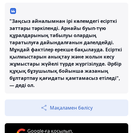
"Заңсыз айналымнан ірі көлемдегі есірткі
заттары тәркіленді. Арнайы буып-түю
құралдарының табылуы олардың
таратылуға дайындалғанын дәлелдейді.
Мұндай фактілер ерекше бақылауда. Есірткі
қылмыстарын анықтау және жолын кесу
жұмыстары жүйелі түрде жүргізілуде. Әрбір
құқық бұзушылық бойынша жазаның
бұлтартпау қағидаты қамтамасыз етіледі",
— деді ол.
Мақаламен бөлісу
Google-ға қосылып,