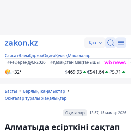
Қаз
Саясат
Әлем
Қаржы
Оқиға
Құқық
Мақалалар
#Референдум-2026
#Қазақстан мақтанышы
+32°
$
469.93
€
541.64
₽
5.71
Басты
Барлық жаңалықтар
Оқиғалар туралы жаңалықтар
Оқиғалар
13:57, 15 мамыр 2026
Алматыда есірткіні сақтап