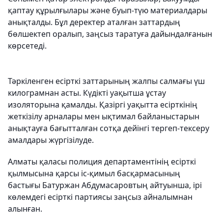
қаптау құрылғылары және буып-түю материалдары
анықталды. Бұл деректер аталған заттардың
бөлшектеп оралып, заңсыз таратуға дайындалғанын
көрсетеді.
Тәркіленген есірткі заттарының жалпы салмағы үш
килограмнан асты. Күдікті уақытша ұстау
изоляторына қамалды. Қазіргі уақытта есірткінің
жеткізілу арналары мен ықтимал байланыстарын
анықтауға бағытталған сотқа дейінгі тергеп-тексеру
амалдары жүргізілуде.
Алматы қаласы полиция департаментінің есірткі
қылмысына қарсы іс-қимыл басқармасының
бастығы Батуржан Абдумасаровтың айтуынша, ірі
көлемдегі есірткі партиясы заңсыз айналымнан
алынған.