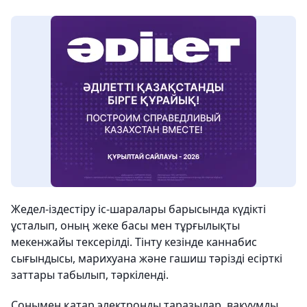
Жедел-іздестіру іс-шаралары барысында күдікті
ұсталып, оның жеке басы мен тұрғылықты
мекенжайы тексерілді. Тінту кезінде каннабис
сығындысы, марихуана және гашиш тәрізді есірткі
заттары табылып, тәркіленді.
Сонымен қатар электронды таразылар, вакуумды