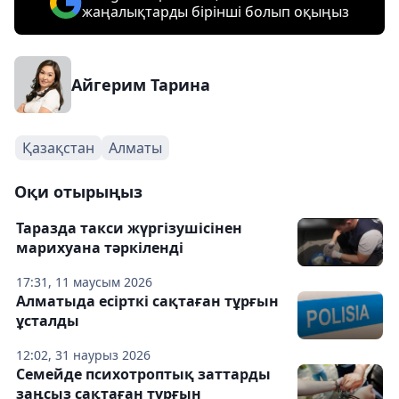
жаңалықтарды бірінші болып оқыңыз
Айгерим Тарина
Қазақстан
Алматы
Оқи отырыңыз
Таразда такси жүргізушісінен
марихуана тәркіленді
17:31, 11 маусым 2026
Алматыда есірткі сақтаған тұрғын
ұсталды
12:02, 31 наурыз 2026
Семейде психотроптық заттарды
заңсыз сақтаған тұрғын