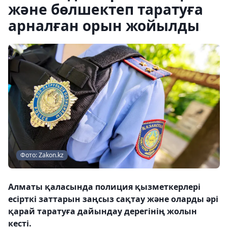
және бөлшектеп таратуға
арналған орын жойылды
Фото: Zakon.kz
Алматы қаласында полиция қызметкерлері
есірткі заттарын заңсыз сақтау және оларды әрі
қарай таратуға дайындау дерегінің жолын
кесті.