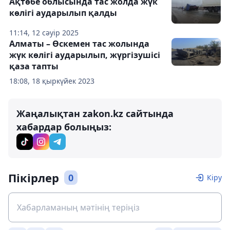
Ақтөбе облысында тас жолда жүк
көлігі аударылып қалды
11:14, 12 сәуір 2025
Алматы – Өскемен тас жолында
жүк көлігі аударылып, жүргізушісі
қаза тапты
18:08, 18 қыркүйек 2023
Жаңалықтан zakon.kz сайтында
хабардар болыңыз:
Пікірлер
0
Кіру