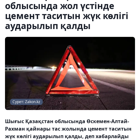
облысында жол үстінде
цемент таситын жүк көлігі
аударылып қалды
Сурет: Zakon.kz
Шығыс Қазақстан облысында Өскемен-Алтай-
Рахман қайнары тас жолында цемент таситын
жүк көлігі аударылып қалды, деп хабарлайды