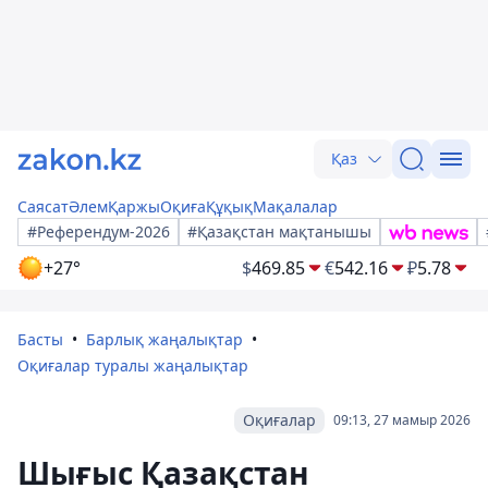
Қаз
Саясат
Әлем
Қаржы
Оқиға
Құқық
Мақалалар
#Референдум-2026
#Қазақстан мақтанышы
+27°
$
469.85
€
542.16
₽
5.78
Басты
Барлық жаңалықтар
Оқиғалар туралы жаңалықтар
Оқиғалар
09:13, 27 мамыр 2026
Шығыс Қазақстан