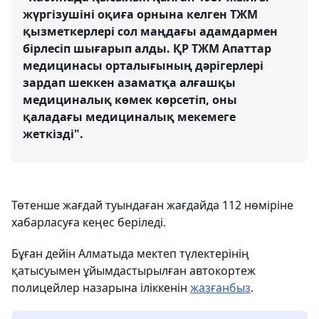
жүргізушіні оқиға орнына келген ТЖМ
қызметкерлері сол маңдағы адамдармен
бірлесіп шығарып алды. ҚР ТЖМ Апаттар
медицинасы орталығының дәрігерлері
зардап шеккен азаматқа алғашқы
медициналық көмек көрсетіп, оны
қаладағы медициналық мекемеге
жеткізді".
Төтенше жағдай туындаған жағдайда 112 нөміріне
хабарласуға кеңес беріледі.
Бұған дейін Алматыда мектеп түлектерінің
қатысуымен ұйымдастырылған автокортеж
полицейлер назарына іліккенін
жазғанбыз
.