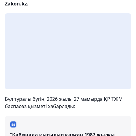
Zakon.kz.
Бұл туралы бүгін, 2026 жылы 27 мамырда ҚР ТЖМ
баспасөз қызметі хабарлады:
"Кабинада қысылып қалған 1987 жылғы