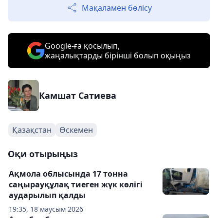
Мақаламен бөлісу
Google-ға қосылып,
жаңалықтарды бірінші болып оқыңыз
Камшат Сатиева
Қазақстан
Өскемен
Оқи отырыңыз
Ақмола облысында 17 тонна
саңырауқұлақ тиеген жүк көлігі
аударылып қалды
19:35, 18 маусым 2026