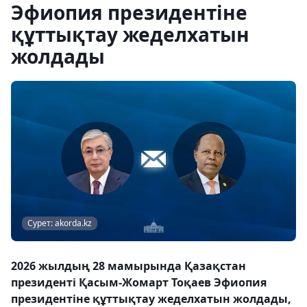
Эфиопия президентіне
құттықтау жеделхатын
жолдады
Сурет: akorda.kz
2026 жылдың 28 мамырында Қазақстан
президенті Қасым-Жомарт Тоқаев Эфиопия
президентіне құттықтау жеделхатын жолдады,