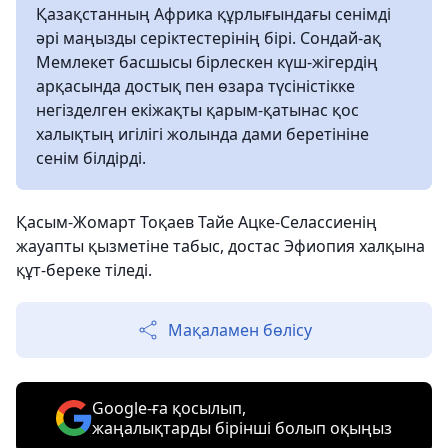
Қазақстанның Африка құрлығындағы сенімді
әрі маңызды серіктестерінің бірі. Сондай-ақ
Мемлекет басшысы бірлескен күш-жігердің
арқасында достық пен өзара түсіністікке
негізделген екіжақты қарым-қатынас қос
халықтың игілігі жолында дами беретініне
сенім білдірді.
Қасым-Жомарт Тоқаев Тайе Ацке-Селассиенің
жауапты қызметіне табыс, достас Эфиопия халқына
құт-береке тіледі.
Мақаламен бөлісу
Google-ға қосылып,
жаңалықтарды бірінші болып оқыңыз