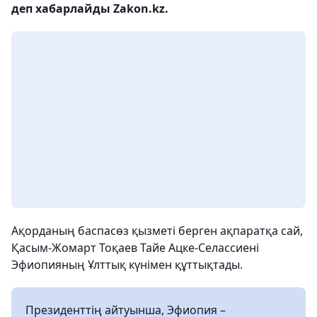
деп хабарлайды Zakon.kz.
Ақорданың баспасөз қызметі берген ақпаратқа сай,
Қасым-Жомарт Тоқаев Тайе Ацке-Селассиені
Эфиопияның Ұлттық күнімен құттықтады.
Президенттің айтуынша, Эфиопия –