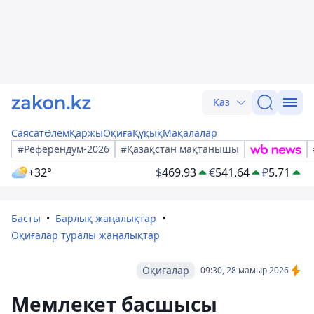
Қаз
Саясат
Әлем
Қаржы
Оқиға
Құқық
Мақалалар
#Референдум-2026
#Қазақстан мақтанышы
+32°
$
469.93
€
541.64
₽
5.71
Басты
Барлық жаңалықтар
Оқиғалар туралы жаңалықтар
Оқиғалар
09:30, 28 мамыр 2026
Мемлекет басшысы