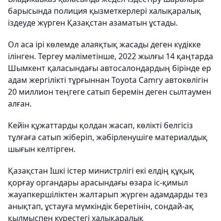
барысында полиция қызметкерлері халықаралық
іздеуде жүрген Қазақстан азаматын ұстады.
Ол аса ірі көлемде алаяқтық жасады деген күдікке
ілінген. Тергеу мәліметінше, 2022 жылғы 14 қаңтарда
Шымкент қаласындағы автосалондардың бірінде ер
адам жергілікті тұрғыннан Toyota Camry автокөлігін
20 миллион теңгеге сатып беремін деген сылтаумен
алған.
Кейін құжаттарды қолдан жасап, көлікті белгісіз
тұлғаға сатып жіберіп, жәбірленушіге материалдық
шығын келтірген.
Қазақстан Ішкі істер министрлігі екі елдің құқық
қорғау органдары арасындағы өзара іс-қимыл
жауапкершіліктен жалтарып жүрген адамдарды тез
анықтап, ұстауға мүмкіндік беретінін, сондай-ақ
қылмыспен күрестегі халықаралық