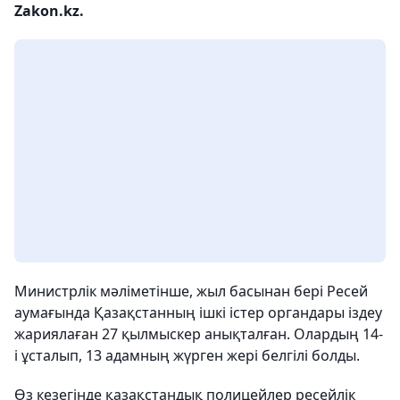
Zakon.kz.
Министрлік мәліметінше, жыл басынан бері Ресей
аумағында Қазақстанның ішкі істер органдары іздеу
жариялаған 27 қылмыскер анықталған. Олардың 14-
і ұсталып, 13 адамның жүрген жері белгілі болды.
Өз кезегінде қазақстандық полицейлер ресейлік