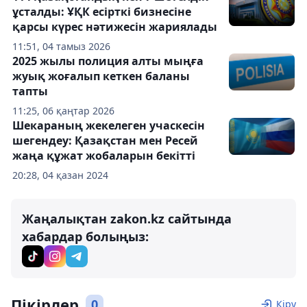
ұсталды: ҰҚК есірткі бизнесіне
қарсы күрес нәтижесін жариялады
11:51, 04 тамыз 2026
2025 жылы полиция алты мыңға
жуық жоғалып кеткен баланы
тапты
11:25, 06 қаңтар 2026
Шекараның жекелеген учаскесін
шегендеу: Қазақстан мен Ресей
жаңа құжат жобаларын бекітті
20:28, 04 қазан 2024
Жаңалықтан zakon.kz сайтында
хабардар болыңыз:
Пікірлер
0
Кіру