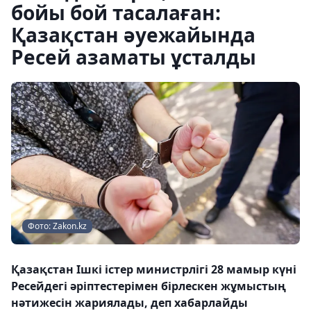
бойы бой тасалаған:
Қазақстан әуежайында
Ресей азаматы ұсталды
Фото: Zakon.kz
Қазақстан Ішкі істер министрлігі 28 мамыр күні
Ресейдегі әріптестерімен бірлескен жұмыстың
нәтижесін жариялады, деп хабарлайды