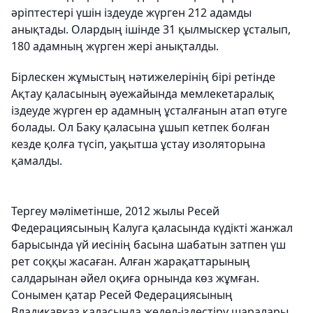
әріптестері үшін іздеуде жүрген 212 адамды
анықтады. Олардың ішінде 31 қылмыскер ұсталып,
180 адамның жүрген жері анықталды.
Бірлескен жұмыстың нәтижелерінің бірі ретінде
Ақтау қаласының әуежайында мемлекетаралық
іздеуде жүрген ер адамның ұсталғанын атап өтуге
болады. Ол Баку қаласына ұшып кетпек болған
кезде қолға түсіп, уақытша ұстау изоляторына
қамалды.
Тергеу мәліметінше, 2012 жылы Ресей
Федерациясының Калуга қаласында күдікті жанжал
барысында үй иесінің басына шабатын затпен үш
рет соққы жасаған. Алған жарақаттарының
салдарынан әйел оқиға орнында көз жұмған.
Сонымен қатар Ресей Федерациясының
Владикавказ қаласында жедел-іздестіру шаралары