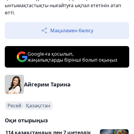
ынтымақтастықты нығайтуға ықпал ететінін атап
өтті.
Мақаламен бөлісу
Google-ға қосылып,
жаңалықтарды бірінші болып оқыңыз
Айгерим Тарина
Ресей
Қазақстан
Оқи отырыңыз
114 қазақстандық пен 7 шетелдік