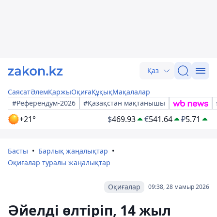
Қаз
Саясат
Әлем
Қаржы
Оқиға
Құқық
Мақалалар
#Референдум-2026
#Қазақстан мақтанышы
+21°
$
469.93
€
541.64
₽
5.71
Басты
Барлық жаңалықтар
Оқиғалар туралы жаңалықтар
Оқиғалар
09:38, 28 мамыр 2026
Әйелді өлтіріп, 14 жыл