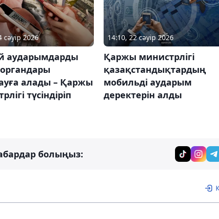
4 сәуір 2026
14:10, 22 сәуір 2026
й аударымдарды
Қаржы министрлігі
 органдары
қазақстандықтардың
ауға алады – Қаржы
мобильді аударым
рлігі түсіндіріп
деректерін алды
абардар болыңыз: