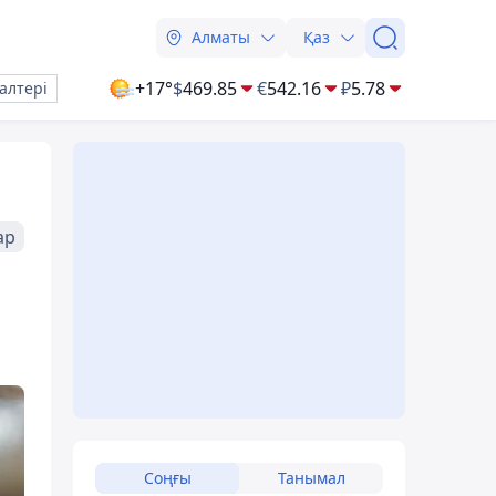
Алматы
Қаз
+17°
$
469.85
€
542.16
₽
5.78
алтері
ар
Соңғы
Танымал