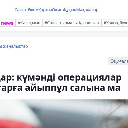
Саясат
Әлем
Қаржы
Оқиға
Құқық
Мақалалар
#Қазақмыс
#Салыстырмалы Қазақстан
#Халық бухг
лы жаңалықтар
Оқиғал
ар: күмәнді операциялар
тарға айыппұл салына ма