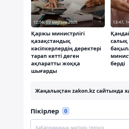
12:56, 03 маусым 2026
13:47, 1
Қаржы министрлігі
Қанда
қазақстандық
салық
кәсіпкерлердің деректері
бақыл
тарап кетті деген
минист
ақпаратты жоққа
берді
шығарды
Жаңалықтан zakon.kz сайтында х
Пікірлер
0