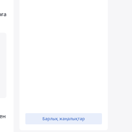
рға
ен
Барлық жаңалықтар