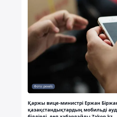
Фото: pexels
Қаржы вице-министрі Ержан Біржа
қазақстандықтардың мобильді ауд
білдірді, деп хабарлайды Zakon.kz.