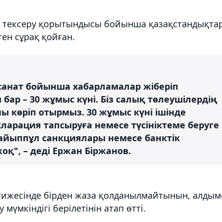
 тексеру қорытындысы бойынша қазақстандықта
ен сұрақ қойған.
 санат бойынша хабарламалар жіберіп
бар – 30 жұмыс күні. Біз салық төлеушілердің
көріп отырмыз. 30 жұмыс күні ішінде
кларация тапсыруға немесе түсініктеме беруге
 айыппұл санкциялары немесе банктік
қ", – деді Ержан Біржанов.
әтижесінде бірден жаза қолданылмайтынын, алдым
у мүмкіндігі берілетінін атап өтті.