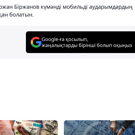
 Ержан Біржанов күмәнді мобильді аударымдардың
қан болатын.
Google-ға қосылып,
жаңалықтарды бірінші болып оқыңыз