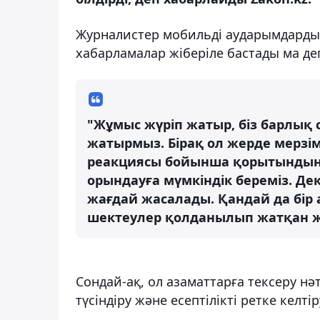
Журналистер мобильді аударымдарды
хабарламалар жіберіле бастады ма дег
"Жұмыс жүріп жатыр, біз барлық
жатырмыз. Бірақ ол жерде мерзім 
реакциясы бойынша қорытындыны 
орындауға мүмкіндік береміз. Де
жағдай жасалады. Қандай да бір
шектеулер қолданылып жатқан жо
Сондай-ақ, ол азаматтарға тексеру н
түсіндіру және есептілікті ретке келтір