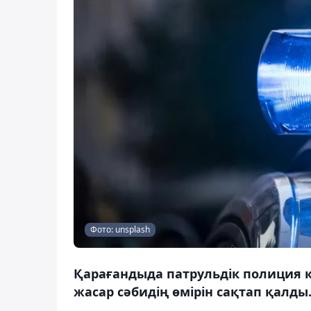
Фото: unsplash
Қарағандыда патрульдік полиция қ
жасар сәбидің өмірін сақтап қалды