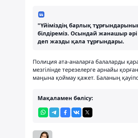
"Үйіміздің барлық тұрғындарыны
білдіреміз. Осындай жанашыр әрі
деп жазды қала тұрғындары.
Полиция ата-аналарға балаларды қара
мезгілінде терезелерге арнайы қорғ
маңына қоймау қажет. Баланың қауіпсі
Мақаламен бөлісу: