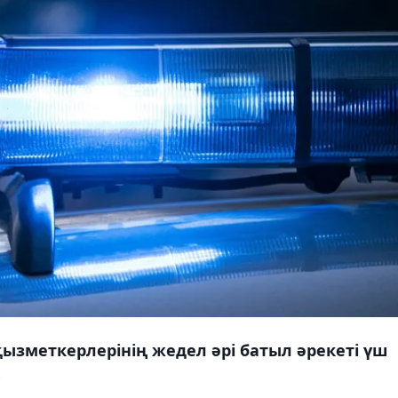
ызметкерлерінің жедел әрі батыл әрекеті үш
.