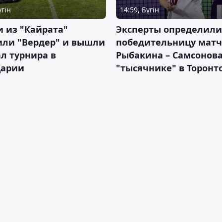
үгін
14:59, Бүгін
 из "Кайрата"
Эксперты определили
или "Вердер" и вышли
победительницу матч
л турнира в
Рыбакина – Самсонова
арии
"тысячнике" в Торонт