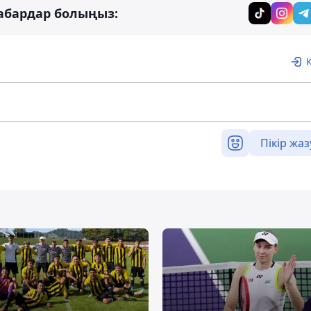
абардар болыңыз:
Пікір жаз