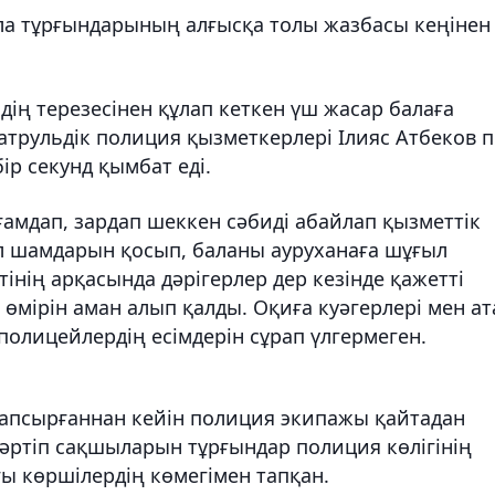
қала тұрғындарының алғысқа толы жазбасы кеңінен
дің терезесінен құлап кеткен үш жасар балаға
трульдік полиция қызметкерлері Ілияс Атбеков 
ір секунд қымбат еді.
амдап, зардап шеккен сәбиді абайлап қызметтік
л шамдарын қосып, баланы ауруханаға шұғыл
інің арқасында дәрігерлер дер кезінде қажетті
өмірін аман алып қалды. Оқиға куәгерлері мен ат
олицейлердің есімдерін сұрап үлгермеген.
 тапсырғаннан кейін полиция экипажы қайтадан
 тәртіп сақшыларын тұрғындар полиция көлігінің
ғы көршілердің көмегімен тапқан.