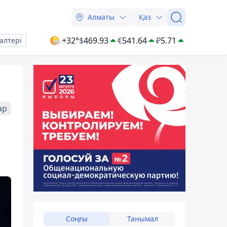
Алматы
Қаз
+32°
$
469.93
€
541.64
₽
5.71
алтері
ар
Соңғы
Танымал