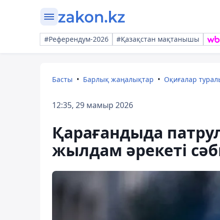
#Референдум-2026
#Қазақстан мақтанышы
Басты
Барлық жаңалықтар
Оқиғалар тура
12:35, 29 мамыр 2026
Қарағандыда патру
жылдам әрекеті сәб