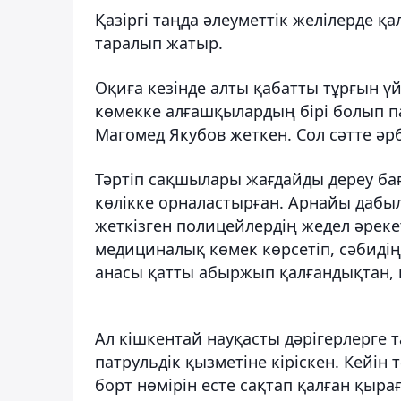
Қазіргі таңда әлеуметтік желілерде 
таралып жатыр.
Оқиға кезінде алты қабатты тұрғын үй
көмекке алғашқылардың бірі болып па
Магомед Якубов жеткен. Сол сәтте әрб
Тәртіп сақшылары жағдайды дереу бағ
көлікке орналастырған. Арнайы дабы
жеткізген полицейлердің жедел әрекет
медициналық көмек көрсетіп, сәбидің 
анасы қатты абыржып қалғандықтан, п
Ал кішкентай науқасты дәрігерлерге
патрульдік қызметіне кіріскен. Кейін
борт нөмірін есте сақтап қалған қыра