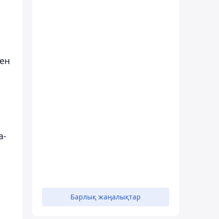
пен
а-
Барлық жаңалықтар