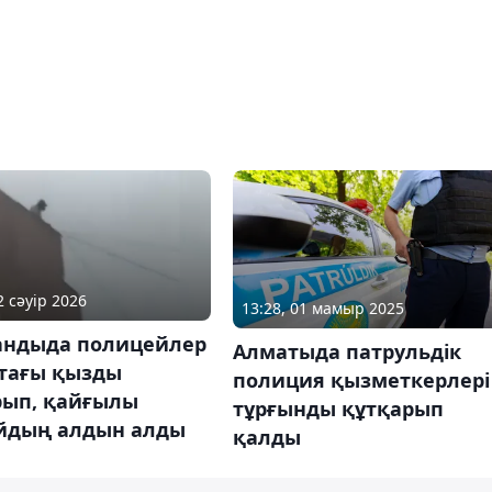
2 сәуір 2026
13:28, 01 мамыр 2025
андыда полицейлер
Алматыда патрульдік
стағы қызды
полиция қызметкерлері
рып, қайғылы
тұрғынды құтқарып
йдың алдын алды
қалды