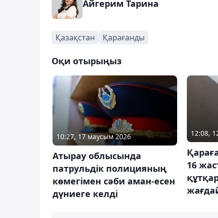
Айгерим Тарина
Қазақстан
Қарағанды
Оқи отырыңыз
12:08, 1
10:27, 17 маусым 2026
Қарағ
Атырау облысында
16 жа
патрульдік полицияның
құтқа
көмегімен сәби аман-есен
жағда
дүниеге келді