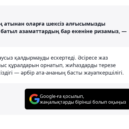
ң атынан оларға шексіз алғысымызды
 батыл азаматтардың бар екеніне ризамыз, —
усыз қалдырмауды ескертеді. Әсіресе жаз
аныс құралдарын орнатып, жиһаздарды терезе
здігі — әрбір ата-ананың басты жауапкершілігі.
Google-ға қосылып,
жаңалықтарды бірінші болып оқыңыз