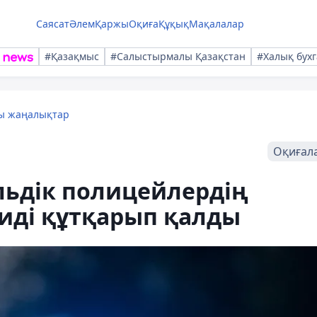
Саясат
Әлем
Қаржы
Оқиға
Құқық
Мақалалар
#Қазақмыс
#Салыстырмалы Қазақстан
#Халық бухг
лы жаңалықтар
Оқиғал
льдік полицейлердің
иді құтқарып қалды