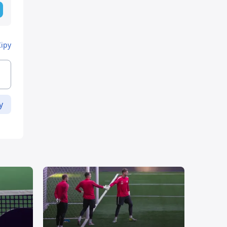
Кіру
у