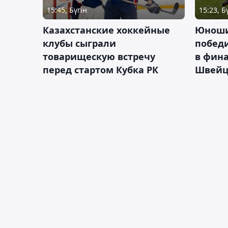
15:45, Бүгін
15:23, Б
Казахстанские хоккейные
Юноши
клубы сыграли
побед
товарищескую встречу
в фина
перед стартом Кубка РК
Швейц