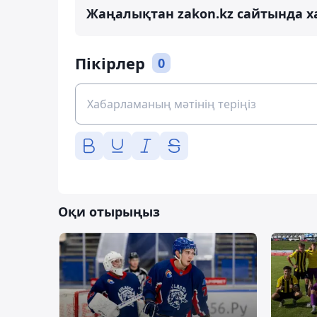
Жаңалықтан zakon.kz сайтында х
Пікірлер
0
Оқи отырыңыз