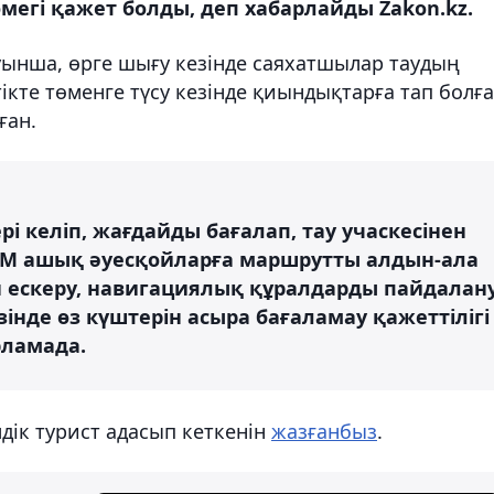
мегі қажет болды, деп хабарлайды Zakon.kz.
уынша, өрге шығу кезінде саяхатшылар таудың
тікте төменге түсу кезінде қиындықтарға тап болғ
ған.
 келіп, жағдайды бағалап, тау учаскесінен
ТЖМ ашық әуесқойларға маршрутты алдын-ала
 ескеру, навигациялық құралдарды пайдалан
інде өз күштерін асыра бағаламау қажеттілігі
рламада.
дік турист адасып кеткенін
жазғанбыз
.