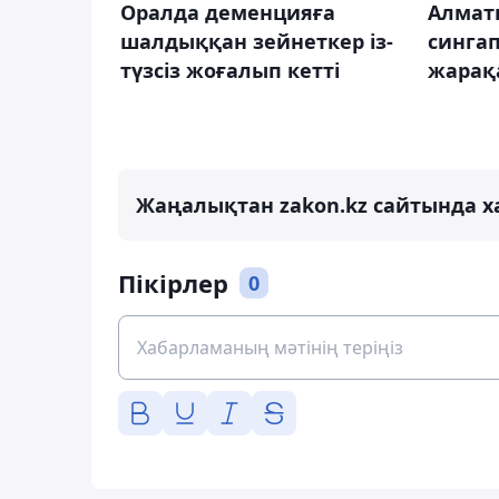
Оралда деменцияға
Алмат
шалдыққан зейнеткер із-
синга
түзсіз жоғалып кетті
жарақ
Жаңалықтан zakon.kz сайтында х
Пікірлер
0