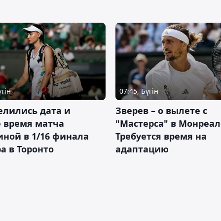
үгін
07:45, Бүгін
елились дата и
Зверев – о вылете с
 время матча
"Мастерса" в Монреал
ной в 1/16 финала
Требуется время на
а в Торонто
адаптацию