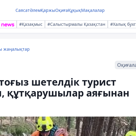
Саясат
Әлем
Қаржы
Оқиға
Құқық
Мақалалар
#Қазақмыс
#Салыстырмалы Қазақстан
#Халық бухг
лы жаңалықтар
Оқиғал
тоғыз шетелдік турист
п, құтқарушылар аяғынан