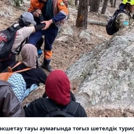
өкшетау тауы аумағында тоғыз шетелдік тури