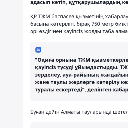
адасып кетіп, құтқарушылардың кө
ҚР ТЖМ баспасөз қызметінің хабарла
басына көтеріліп, бірақ 750 метр биік
әрі өздігінен қауіпсіз жолды таба алма
"Оқиға орнына ТЖМ қызметкерлері
қауіпсіз түсуді ұйымдастырды. 
зерделеу, ауа-райының жағдайын
және таулы жерлерге көтерілу кез
туралы ескертеді", делінген хаба
Бұған дейін Алматы тауларында шетел