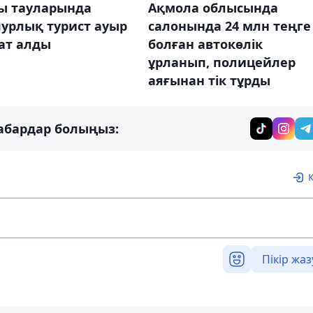
ы тауларында
Ақмола облысында
пурлық турист ауыр
салонында 24 млн теңге
ат алды
болған автокөлік
ұрланып, полицейлер
аяғынан тік тұрды
абардар болыңыз:
Пікір жаз