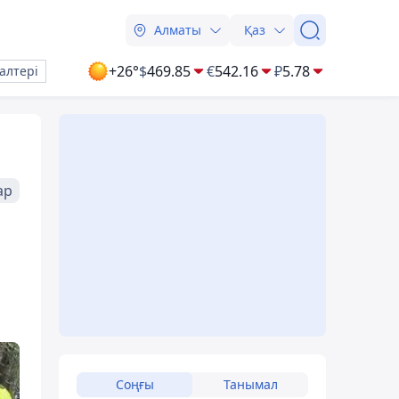
Алматы
Қаз
+26°
$
469.85
€
542.16
₽
5.78
алтері
ар
Соңғы
Танымал