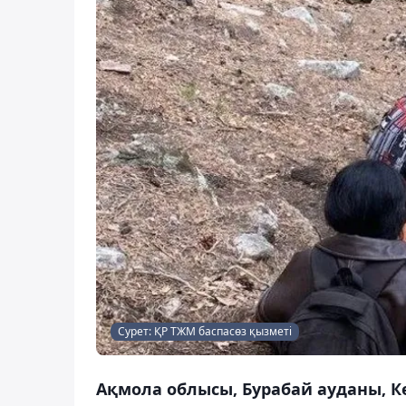
Сурет: ҚР ТЖМ баспасөз қызметі
Ақмола облысы, Бурабай ауданы, К