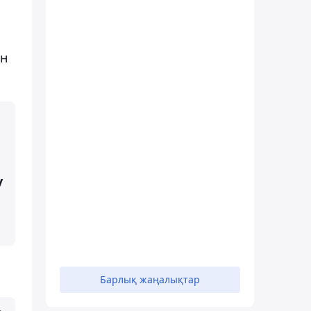
ан
у
Барлық жаңалықтар