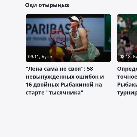
Оқи отырыңыз
09:11, Бүгін
08:18, Б
"Лена сама не своя": 58
Опред
невынужденных ошибок и
точное
16 двойных Рыбакиной на
Рыбаки
старте "тысячника"
турнир