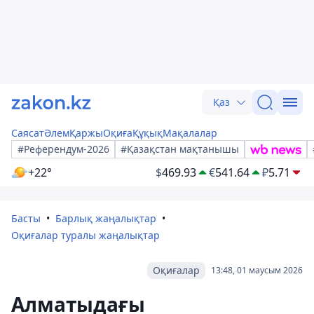
Қаз
Саясат
Әлем
Қаржы
Оқиға
Құқық
Мақалалар
#Референдум-2026
#Қазақстан мақтанышы
+22°
$
469.93
€
541.64
₽
5.71
Басты
Барлық жаңалықтар
Оқиғалар туралы жаңалықтар
Оқиғалар
13:48, 01 маусым 2026
Алматыдағы