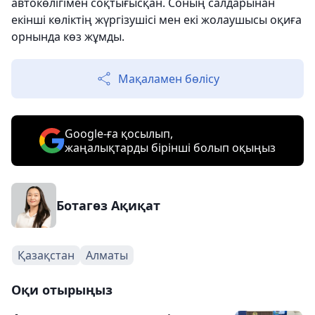
автокөлігімен соқтығысқан. Соның салдарынан
екінші көліктің жүргізушісі мен екі жолаушысы оқиға
орнында көз жұмды.
Мақаламен бөлісу
Google-ға қосылып,
жаңалықтарды бірінші болып оқыңыз
Ботагөз Ақиқат
Қазақстан
Алматы
Оқи отырыңыз