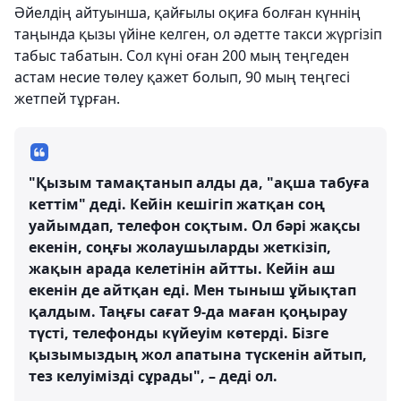
Әйелдің айтуынша, қайғылы оқиға болған күннің
таңында қызы үйіне келген, ол әдетте такси жүргізіп
табыс табатын. Сол күні оған 200 мың теңгеден
астам несие төлеу қажет болып, 90 мың теңгесі
жетпей тұрған.
"Қызым тамақтанып алды да, "ақша табуға
кеттім" деді. Кейін кешігіп жатқан соң
уайымдап, телефон соқтым. Ол бәрі жақсы
екенін, соңғы жолаушыларды жеткізіп,
жақын арада келетінін айтты. Кейін аш
екенін де айтқан еді. Мен тыныш ұйықтап
қалдым. Таңғы сағат 9-да маған қоңырау
түсті, телефонды күйеуім көтерді. Бізге
қызымыздың жол апатына түскенін айтып,
тез келуімізді сұрады", – деді ол.