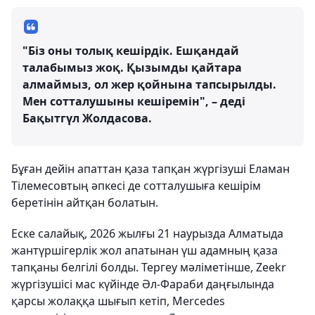
"Біз оны толық кешірдік. Ешқандай
талабымыз жоқ. Қызымды қайтара
алмаймыз, ол жер қойнына тапсырылды.
Мен сотталушыны кешіремін", – деді
Бақытгүл Жолдасова.
Бұған дейін апаттан қаза тапқан жүргізуші Еламан
Тілемесовтың әпкесі де сотталушыға кешірім
беретінін айтқан болатын.
Еске салайық, 2026 жылғы 21 наурызда Алматыда
жантүршігерлік жол апатынан үш адамның қаза
тапқаны белгілі болды. Тергеу мәліметінше, Zeekr
жүргізушісі мас күйінде Әл-Фараби даңғылында
қарсы жолаққа шығып кетіп, Mercedes