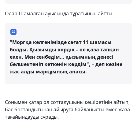
Олар Шамалған ауылында тұратынын айтты.
"Моргқа келгенімізде сағат 11 шамасы
болды. Қызымды көрдік – ол қаза тапқан
екен. Мен сенбедім… қызымның денесі
бөлшектеніп кеткенін көрдім", – деп көзіне
жас алды марқұмның анасы.
Сонымен қатар ол сотталушыны кешіретінін айтып,
бас бостандығынан айыруға байланысты емес жаза
тағайындауды сұрады.