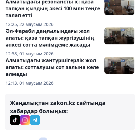
Алматыдағы резонансты іс: қаза
тапқан қыздың әкесі 100 млн теңге
талап етті
12:25, 22 маусым 2026
Әл-Фараби даңғылындағы жол
апаты: қаза тапқан жүргізушінің
әпкесі сотта мәлімдеме жасады
12:58, 01 маусым 2026
Алматыдағы жантүршігерлік жол
апаты: сотталушы сот залына келе
алмады
12:13, 01 маусым 2026
Жаңалықтан zakon.kz сайтында
хабардар болыңыз: