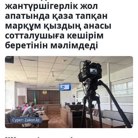
жантүршігерлік жол
апатында қаза тапқан
марқұм қыздың анасы
сотталушыға кешірім
беретінін мәлімдеді
Сурет: Zakon.kz