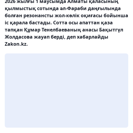
2026 жылғы 1 маусымда Алматы қаласының
қылмыстық сотында әл-Фараби даңғылында
болған резонансты жол-көлік оқиғасы бойынша
іс қарала бастады. Сотта осы апаттан қаза
тапқан Құмар Тенелбаеваның анасы Бақытгүл
Жолдасова жауап берді, деп хабарлайды
Zakon.kz.