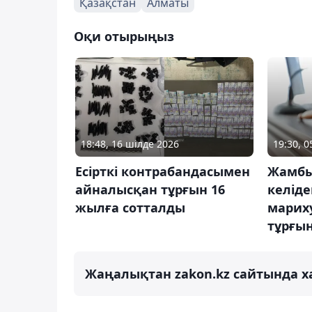
Қазақстан
Алматы
Оқи отырыңыз
18:48, 16 шілде 2026
19:30, 
Есірткі контрабандасымен
Жамбы
айналысқан тұрғын 16
келіде
жылға сотталды
марих
тұрғы
Жаңалықтан zakon.kz сайтында х