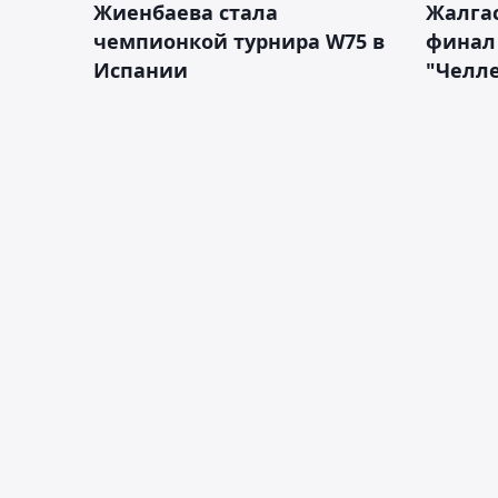
Жиенбаева стала
Жалгас
чемпионкой турнира W75 в
финал
Испании
"Челле