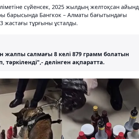
әліметіне сүйенсек, 2025 жылдың желтоқсан айынд
лары барысында Бангкок – Алматы бағытындағы
 жастағы тұрғыны ұсталды.
нен жалпы салмағы 8 келі 879 грамм болатын
 тәркіленді",- делінген ақпаратта.