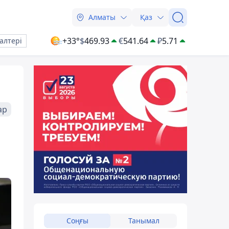
Алматы
Қаз
+33°
$
469.93
€
541.64
₽
5.71
алтері
ар
Соңғы
Танымал