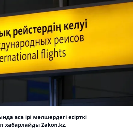
да аса ірі мөлшердегі есірткі
п хабарлайды Zakon.kz.