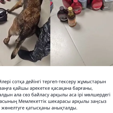
лері сотқа дейінгі тергеп-тексеру жұмыстарын
ң заңға қайшы әрекетке қасақана барғаны,
лдын ала сөз байласу арқылы аса ірі мөлшердегі
икасының Мемлекеттік шекарасы арқылы заңсыз
ен жөнелтуге қатысқаны анықталды.