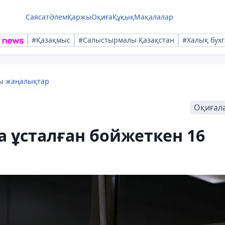
Саясат
Әлем
Қаржы
Оқиға
Құқық
Мақалалар
#Қазақмыс
#Салыстырмалы Қазақстан
#Халық бухг
лы жаңалықтар
Оқиғал
 ұсталған бойжеткен 16