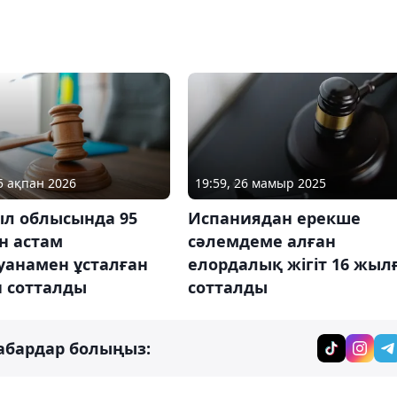
05 ақпан 2026
19:59, 26 мамыр 2025
л облысында 95
Испаниядан ерекше
н астам
сәлемдеме алған
уанамен ұсталған
елордалық жігіт 16 жыл
н сотталды
сотталды
абардар болыңыз: