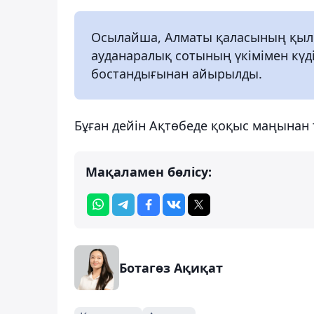
Осылайша, Алматы қаласының қылм
ауданаралық сотының үкімімен күді
бостандығынан айырылды.
Бұған дейін Ақтөбеде қоқыс маңынан 
Мақаламен бөлісу:
Ботагөз Ақиқат