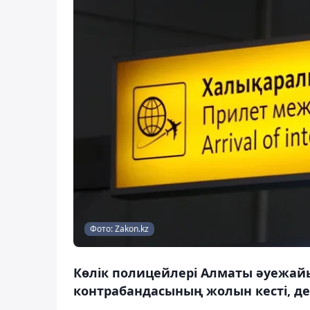
Фото: Zakon.kz
Көлік полицейлері Алматы әуежайын
контрабандасының жолын кесті, де