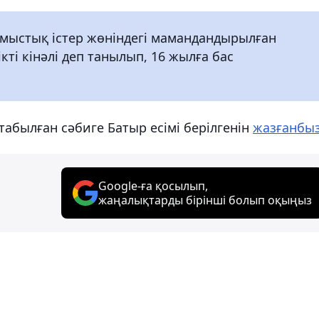
ыстық істер жөніндегі мамандандырылған
кті кінәлі деп танылып, 16 жылға бас
табылған сәбиге Батыр есімі берілгенін
жазғанбы
Google-ға қосылып,
жаңалықтарды бірінші болып оқыңыз