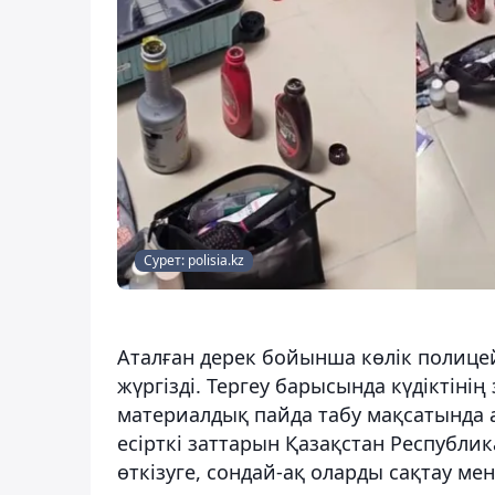
Сурет: polisia.kz
Аталған дерек бойынша көлік полицей
жүргізді. Тергеу барысында күдіктіні
материалдық пайда табу мақсатында а
есірткі заттарын Қазақстан Республ
өткізуге, сондай-ақ оларды сақтау м