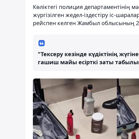
Көліктегі полиция департаментінің м
жүргізілген жедел-іздестіру іс-шара
рейспен келген Жамбыл облысының 23
"Тексеру кезінде күдіктінің жүгі
гашиш майы есірткі заты табылып,