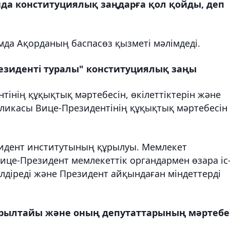
да конституциялық заңдарға қол қойды, деп
ымда Ақорданың баспасөз қызметі мәлімдеді.
езиденті туралы" конституциялық заңы
тінің құқықтық мәртебесін, өкілеттіктерін және
бликасы Вице-Президентінің құқықтық мәртебесін
идент институтының құрылуы. Мемлекет
е-Президент мемлекеттік органдармен өзара іс
лдіреді және Президент айқындаған міндеттерді
ұрылтайы және оның депутаттарының мәртебе