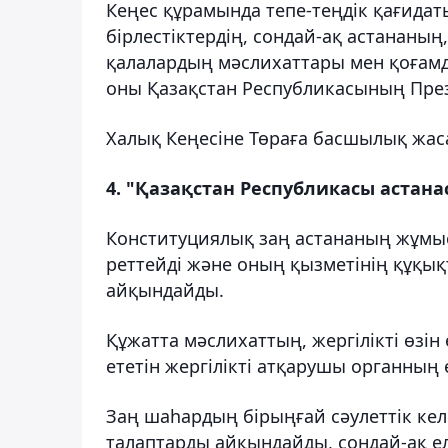
Кеңес құрамында тепе-теңдік қағидат
бірлестіктердің, сондай-ақ астананы
қалалардың мәслихаттары мен қоғамды
оны Қазақстан Республикасының Прези
Халық Кеңесіне Төраға басшылық жасай
4. "Қазақстан Республикасы астан
Конституциялық заң астананың жұмыс
реттейді және оның қызметінің құқы
айқындайды.
Құжатта мәслихаттың, жергілікті өзін
ететін жергілікті атқарушы органның ө
Заң шаһардың бірыңғай сәулеттік кел
талаптарды айқындайды, сондай-ақ ел