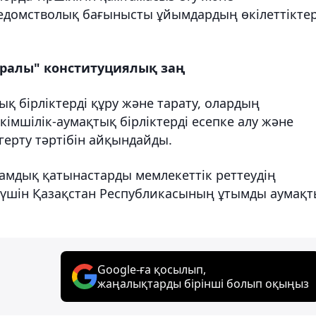
едомстволық бағынысты ұйымдардың өкілеттіктер
уралы" конституциялық заң
қ бірліктерді құру және тарату, олардың
кімшілік-аумақтық бірліктерді есепке алу және
згерту тәртібін айқындайды.
амдық қатынастарды мемлекеттік реттеудің
у үшін Қазақстан Республикасының ұтымды аумақ
Google-ға қосылып,
жаңалықтарды бірінші болып оқыңыз