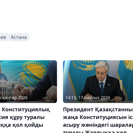
аев
Астана
21 қаңтар 2026
14:13, 17 наурыз 2026
в Конституциялық
Президент Қазақстанн
сия құру туралы
жаңа Конституциясын іс
ққа қол қойды
асыру жөніндегі шарала
туралы Жарлыққа қол