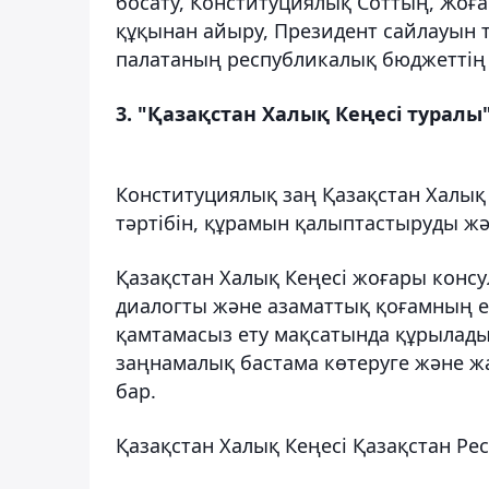
босату, Конституциялық Соттың, Жо
құқынан айыру, Президент сайлауын 
палатаның республикалық бюджеттің 
3. "Қазақстан Халық Кеңесі турал
Конституциялық заң Қазақстан Халық К
тәртібін, құрамын қалыптастыруды жә
Қазақстан Халық Кеңесі жоғары конс
диалогты және азаматтық қоғамның ел
қамтамасыз ету мақсатында құрылады.
заңнамалық бастама көтеруге және ж
бар.
Қазақстан Халық Кеңесі Қазақстан Р