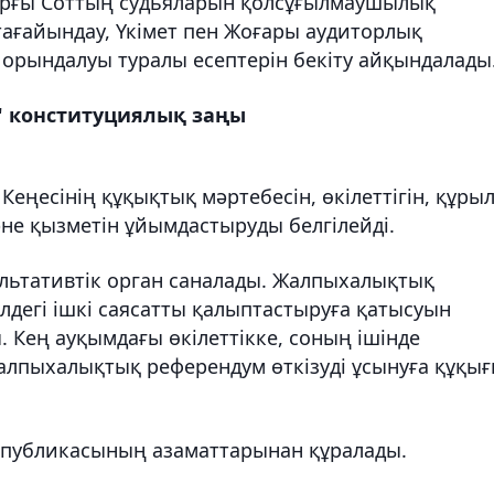
ғарғы Соттың судьяларын қолсұғылмаушылық
тағайындау, Үкімет пен Жоғары аудиторлық
орындалуы туралы есептерін бекіту айқындалады
ы" конституциялық заңы
еңесінің құқықтық мәртебесін, өкілеттігін, құры
не қызметін ұйымдастыруды белгілейді.
ультативтік орган саналады. Жалпыхалықтық
дегі ішкі саясатты қалыптастыруға қатысуын
 Кең ауқымдағы өкілеттікке, соның ішінде
алпыхалықтық референдум өткізуді ұсынуға құқы
еспубликасының азаматтарынан құралады.