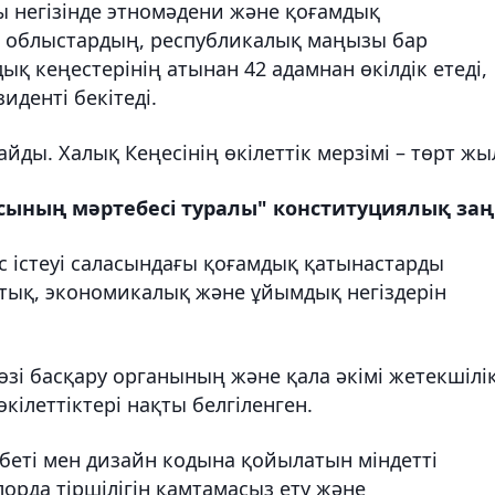
ы негізінде этномәдени және қоғамдық
ң, облыстардың, республикалық маңызы бар
қ кеңестерінің атынан 42 адамнан өкілдік етеді,
денті бекітеді.
ды. Халық Кеңесінің өкілеттік мерзімі – төрт жы
асының мәртебесі туралы" конституциялық за
 істеуі саласындағы қоғамдық қатынастарды
қтық, экономикалық және ұйымдық негіздерін
 өзі басқару органының және қала әкімі жетекшілі
кілеттіктері нақты белгіленген.
беті мен дизайн кодына қойылатын міндетті
орда тіршілігін қамтамасыз ету және