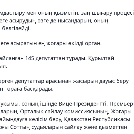
дастыру мен оның қызметін, заң шығару процес
зеге асырудың өзге де нысандарын, оның
белгілейді.
еге асыратын ең жоғары өкілді орган.
айланған 145 депутаттан тұрады. Құрылтай
ыл.
герген депутаттар арасынан жасырын дауыс беру
н Төраға басқарады.
 ауқымы, соның ішінде Вице-Президентті, Премьер
яларын, Орталық сайлау комиссиясының, Жоғары
йындауға келісім беру, Қазақстан Республикасы
рғы Соттың судьяларын сайлау және қызметтен