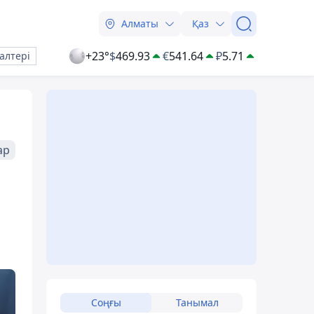
Алматы
Қаз
+23°
$
469.93
€
541.64
₽
5.71
алтері
ар
Соңғы
Танымал