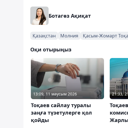
Ботагөз Ақиқат
Қазақстан
Молния
Қасым-Жомарт Тоқ
Оқи отырыңыз
13:09, 11 маусым 2026
21:33, 
Тоқаев сайлау туралы
Тоқае
заңға түзетулерге қол
комис
қойды
Жарлы