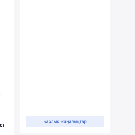
-
Барлық жаңалықтар
сі