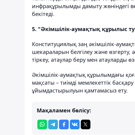
инфрақұрылымды дамыту жөніндегі в
бекітеді.
5. "Әкімшілік-аумақтық құрылыс т
Конституциялық заң әкімшілік-аумақты
шекараларын белгілеу және өзгерту, ә
тіркеу, атаулар беру мен атауларды ө
Әкімшілік-аумақтық құрылымдағы қоғ
мақсаты – тиімді мемлекеттік басқар
ұйымдастырылуын қамтамасыз ету.
Мақаламен бөлісу: