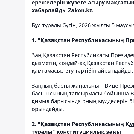
ережелерін жүзеге асыру мақсатын
хабарлайды Zakon.kz.
Бұл туралы бүгін, 2026 жылғы 5 маус
1. "Қазақстан Республикасының Пр
Заң Қазақстан Республикасы Президен
қызметін, сондай-ақ Қазақстан Респу
қамтамасыз ету тәртібін айқындайды.
Заңның басты жаңалығы – Вице-През
басшысының тапсырмасы бойынша Виц
қимыл барысында оның мүдделерін бі
орындайды.
2. "Қазақстан Республикасының Қ
туралы" конституциялық заңы