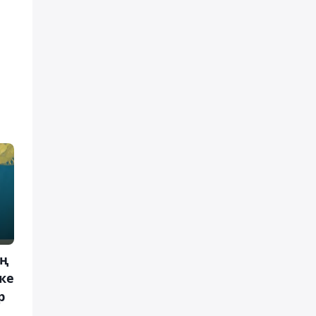
ың
ке
р