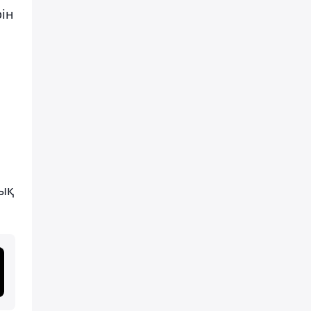
ін
тық