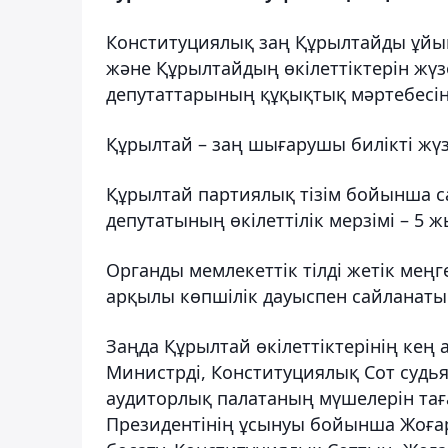
Конституциялық заң Құрылтайды ұйым
және Құрылтайдың өкілеттіктерін жү
депутаттарының құқықтық мәртебесін 
Құрылтай – заң шығарушы билікті жүз
Құрылтай партиялық тізім бойынша с
депутатының өкілеттілік мерзімі – 5 ж
Органды мемлекеттік тілді жетік мең
арқылы көпшілік дауыспен сайланаты
Заңда Құрылтай өкілеттіктерінің кең
Министрді, Конституциялық Сот судь
аудиторлық палатаның мүшелерін таға
Президентінің ұсынуы бойынша Жоға