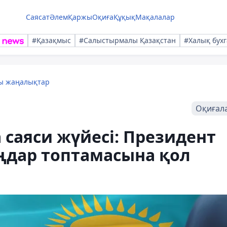
Саясат
Әлем
Қаржы
Оқиға
Құқық
Мақалалар
#Қазақмыс
#Салыстырмалы Қазақстан
#Халық бухг
лы жаңалықтар
Оқиғал
саяси жүйесі: Президент
ңдар топтамасына қол