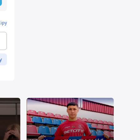
Кіру
у