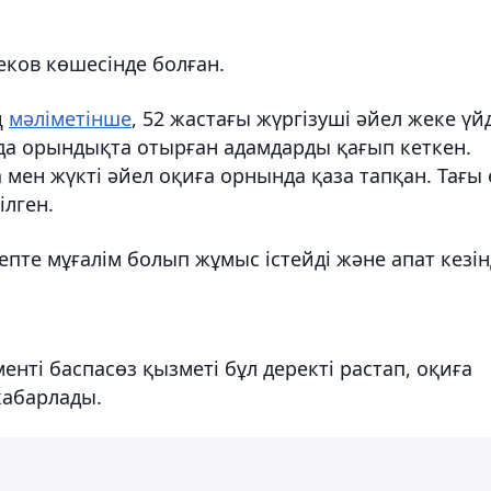
еков көшесінде болған.
ң
мәліметінше
, 52 жастағы жүргізуші әйел жеке үй
да орындықта отырған адамдарды қағып кеткен.
мен жүкті әйел оқиға орнында қаза тапқан. Тағы 
ілген.
епте мұғалім болып жұмыс істейді және апат кезі
нті баспасөз қызметі бұл деректі растап, оқиға
хабарлады.