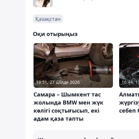
Қазақстан
Оқи отырыңыз
19:51, 27 шілде 2026
16:44, 
Самара – Шымкент тас
Алмат
жолында BMW мен жүк
жүргіз
көлігі соқтығысып, екі
себеп
адам қаза тапты