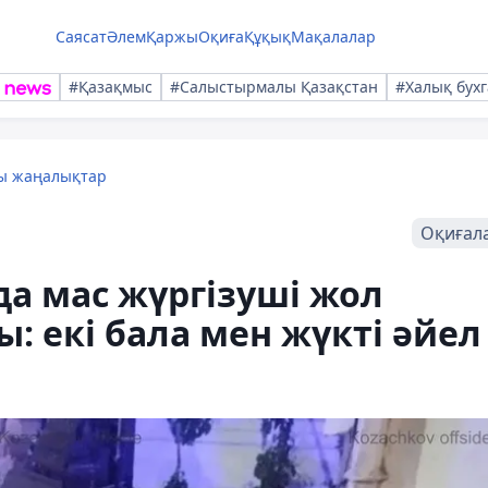
Саясат
Әлем
Қаржы
Оқиға
Құқық
Мақалалар
#Қазақмыс
#Салыстырмалы Қазақстан
#Халық бухг
лы жаңалықтар
Оқиғал
да мас жүргізуші жол
: екі бала мен жүкті әйел