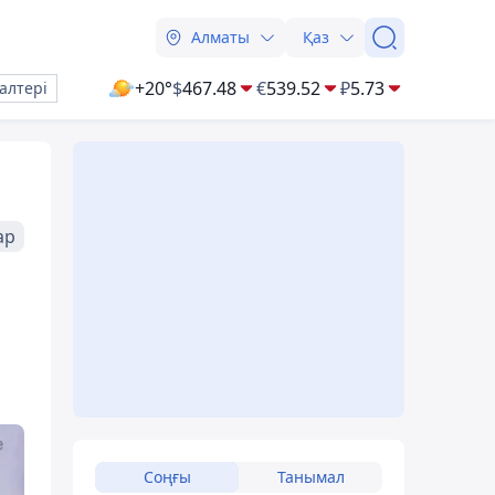
Алматы
Қаз
+20°
$
467.48
€
539.52
₽
5.73
алтері
ар
Соңғы
Танымал