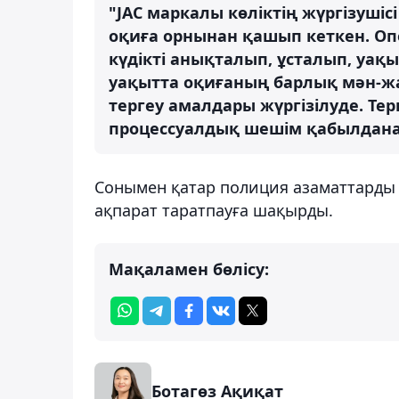
"JAC маркалы көліктің жүргізушіс
оқиға орнынан қашып кеткен. Опе
күдікті анықталып, ұсталып, уақ
уақытта оқиғаның барлық мән-ж
тергеу амалдары жүргізілуде. Те
процессуалдық шешім қабылданад
Сонымен қатар полиция азаматтарды т
ақпарат таратпауға шақырды.
Мақаламен бөлісу:
Ботагөз Ақиқат