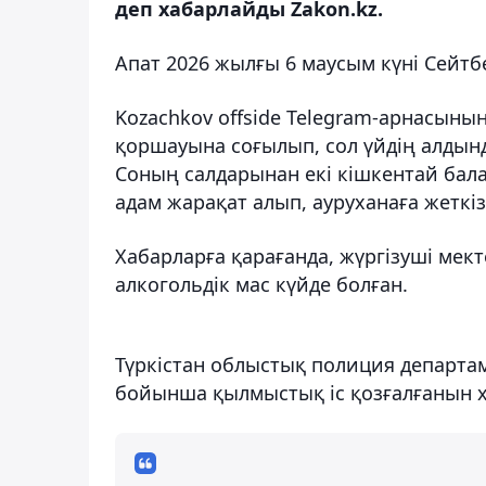
деп хабарлайды Zakon.kz.
Апат 2026 жылғы 6 маусым күні Сейтб
Kozachkov offside Telegram-арнасыны
қоршауына соғылып, сол үйдің алдын
Соның салдарынан екі кішкентай бала 
адам жарақат алып, ауруханаға жеткіз
Хабарларға қарағанда, жүргізуші мект
алкогольдік мас күйде болған.
Түркістан облыстық полиция департаме
бойынша қылмыстық іс қозғалғанын 