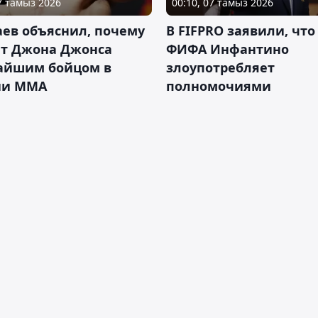
07 тамыз 2026
00:10, 07 тамыз 2026
ев объяснил, почему
В FIFPRO заявили, что
ет Джона Джонса
ФИФА Инфантино
айшим бойцом в
злоупотребляет
ии ММА
полномочиями