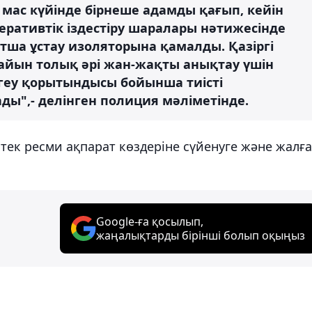
і мас күйінде бірнеше адамды қағып, кейін
ративтік іздестіру шаралары нәтижесінде
ытша ұстау изоляторына қамалды. Қазіргі
айын толық әрі жан-жақты анықтау үшін
ргеу қорытындысы бойынша тиісті
ы",- делінген полиция мәліметінде.
ек ресми ақпарат көздеріне сүйенуге және жалғ
Google-ға қосылып,
жаңалықтарды бірінші болып оқыңыз