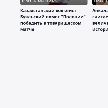
01:09, 07 тамыз 2026
00:44, 
Казахстанский хоккеист
Анкала
Буяльский помог "Полонии"
счита
победить в товарищеском
велич
матче
истор