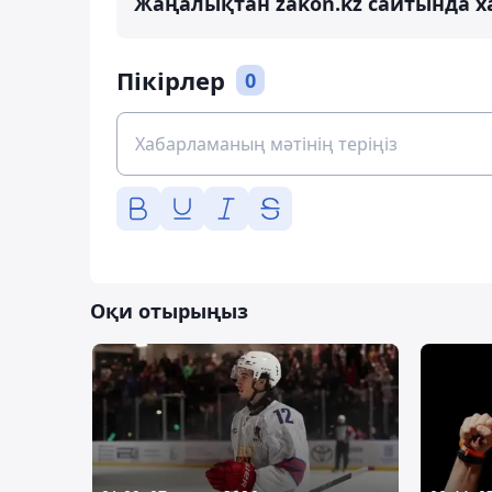
Жаңалықтан zakon.kz сайтында х
Пікірлер
0
Оқи отырыңыз