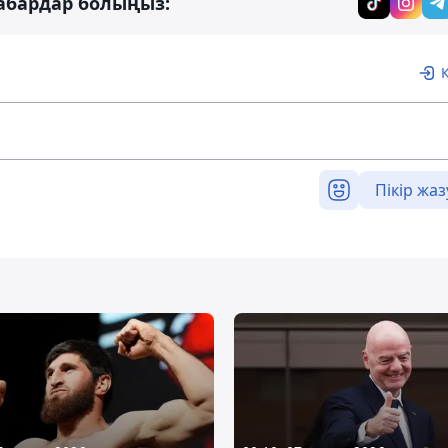
абардар болыңыз:
Пікір жаз