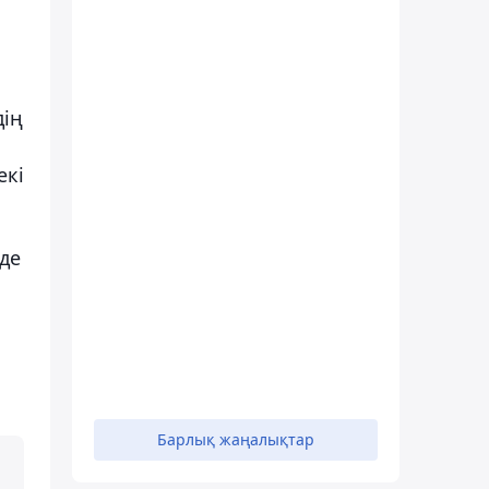
дің
екі
нде
Барлық жаңалықтар