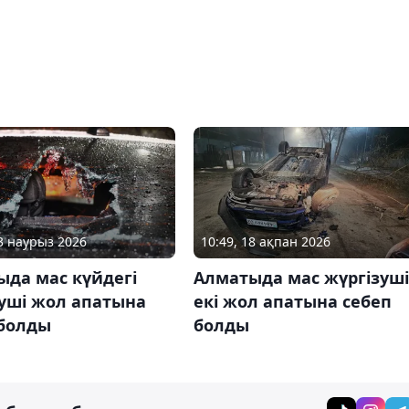
13 наурыз 2026
10:49, 18 ақпан 2026
ыда мас күйдегі
Алматыда мас жүргізуші
уші жол апатына
екі жол апатына себеп
 болды
болды