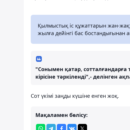
Қылмыстық іс құжаттарын жан-жақт
жылға дейінгі бас бостандығынан 
"Сонымен қатар, сотталғандарға т
кірісіне тәркіленді",- делінген ақ
Сот үкімі заңды күшіне енген жоқ.
Мақаламен бөлісу: