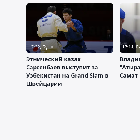
17:32, Бүгін
17:14, Б
Этнический казах
Влади
Сарсенбаев выступит за
"Атыра
Узбекистан на Grand Slam в
Самат
Швейцарии