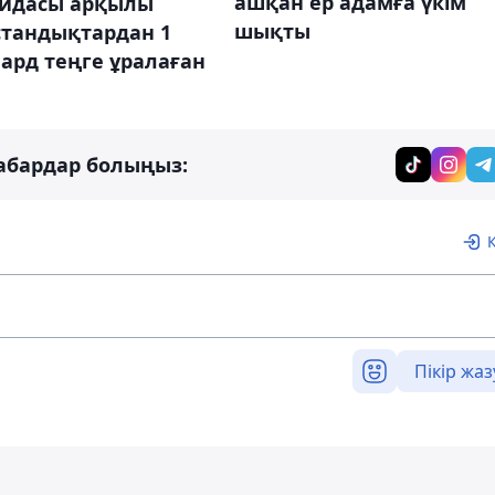
ашқан ер адамға үкім
идасы арқылы
шықты
стандықтардан 1
ард теңге ұралаған
абардар болыңыз:
Пікір жаз