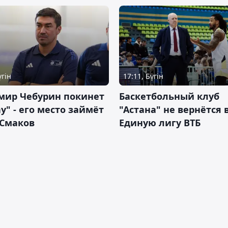
үгін
17:11, Бүгін
мир Чебурин покинет
Баскетбольный клуб
у" - его место займёт
"Астана" не вернётся 
 Смаков
Единую лигу ВТБ