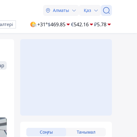
Алматы
Қаз
+31°
$
469.85
€
542.16
₽
5.78
алтері
ар
Соңғы
Танымал