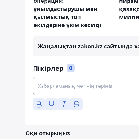
операция:
пирам
ұйымдастырушы мен
қазақ
қылмыстық топ
милли
өкілдеріне үкім кесілді
Жаңалықтан zakon.kz сайтында х
Пікірлер
0
Оқи отырыңыз