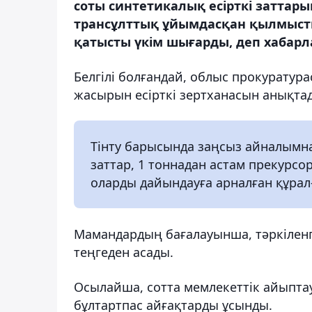
соты синтетикалық есірткі заттар
трансұлттық ұйымдасқан қылмыст
қатысты үкім шығарды, деп хабарл
Белгілі болғандай, облыс прокуратур
жасырын есірткі зертханасын анықта
Тінту барысында заңсыз айналымна
заттар, 1 тоннадан астам прекурс
оларды дайындауға арналған құрал
Мамандардың бағалауынша, тәркіленг
теңгеден асады.
Осылайша, сотта мемлекеттік айыпта
бұлтартпас айғақтарды ұсынды.