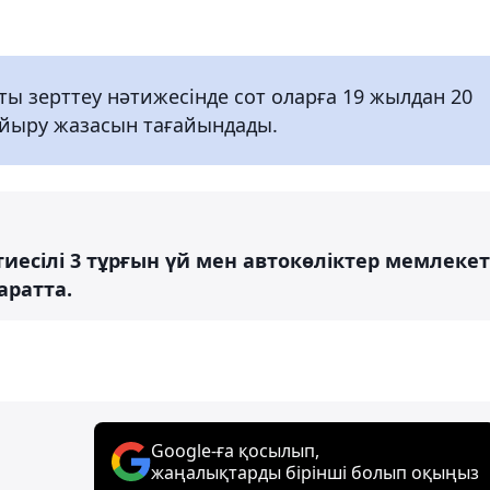
ы зерттеу нәтижесінде сот оларға 19 жылдан 20
айыру жазасын тағайындады.
иесілі 3 тұрғын үй мен автокөліктер мемлекет
паратта.
Google-ға қосылып,
жаңалықтарды бірінші болып оқыңыз