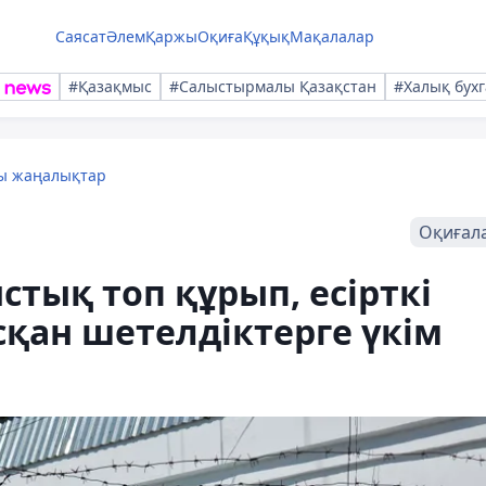
Саясат
Әлем
Қаржы
Оқиға
Құқық
Мақалалар
#Қазақмыс
#Салыстырмалы Қазақстан
#Халық бухг
лы жаңалықтар
Оқиғал
тық топ құрып, есірткі
қан шетелдіктерге үкім