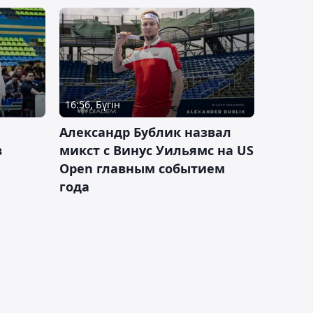
16:56, Бүгін
Александр Бублик назвал
в
микст с Винус Уильямс на US
Open главным событием
года