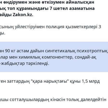
ын өндірумен және өткізумен айналысқан
ық топ құрамындағы 7 шетел азаматына
айды Zakon.kz.
асының уйлестіруімен полиция қызметкерлері 3
ды.
н 90 кг астам дайын синтетикалық психотроптық
орлар мен химиялық компоненттер, сондай-ақ
-жабдықтар тәркіленді.
ен заттардың "қара нарықтағы" құны 1,5 млрд
ушы сотталушылардың кінәсін толық дәлелдейтін