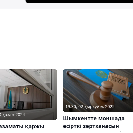
19:30, 02 қыркүйек 2025
0 қазан 2024
Шымкентте моншада
есірткі зертханасын
 азаматы қаржы