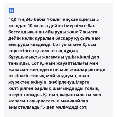
"ҚК-тің 345-бабы 4-бөлігінің санкциясы 5
жылдан 10 жылға дейінгі мерзімге бас
бостандығынан айыруды және 7 жылға
дейін көлік құралын басқару құқығынан
айыруды көздейді. Сот үкімімен Қ. осы
көрсетілген қылмыстық құқық
бұзушылықты жасағаны үшін кінәлі деп
танылды. Сот Қ.-ның жауаптылығы мен
жазасын жеңілдететін мән-жайлар ретінде
өз кінәсін толық мойындауын, шын
жүректен өкінуін, жәбірленушілерге
келтірілген барлық шығындарды толық
өтеуін таниды. Қ.-ның жауаптылығы мен
жазасын ауырлататын мән-жайлар
анықталмады",- деп мәлімдеді сот.