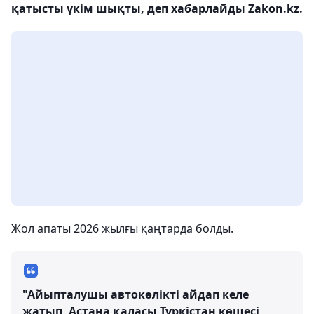
қатысты үкім шықты, деп хабарлайды Zakon.kz.
Жол апаты 2026 жылғы қаңтарда болды.
"Айыпталушы автокөлікті айдап келе
жатып, Астана қаласы Түркістан көшесі