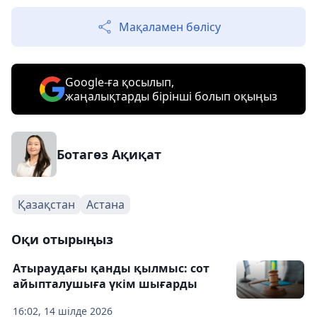
Мақаламен бөлісу
Google-ға қосылып,
жаңалықтарды бірінші болып оқыңыз
Ботагөз Ақиқат
Қазақстан
Астана
Оқи отырыңыз
Атыраудағы қанды қылмыс: сот
айыпталушыға үкім шығарды
16:02, 14 шілде 2026