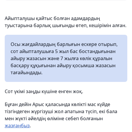
Айыпталушы қайтыс болған адамдардың
туыстарына барлық шығынды өтеп, кешірімін алған.
Осы жағдайлардың барлығын ескере отырып,
сот айыпталушыға 5 жыл бас бостандығынан
айыру жазасын және 7 жылға көлік құралын
басқару құқығынан айыру қосымша жазасын
тағайындады.
Сот үкімі заңды күшіне енген жоқ.
Бұған дейін Арыс қаласында көлікті мас күйде
тізгіндеген жүргізуші жол апатына түсіп, екі бала
мен жүкті әйелдің өліміне себеп болғанын
жазғанбыз
.