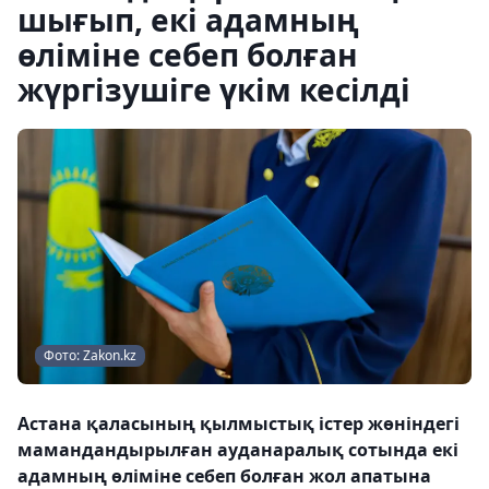
шығып, екі адамның
өліміне себеп болған
жүргізушіге үкім кесілді
Фото: Zakon.kz
Астана қаласының қылмыстық істер жөніндегі
мамандандырылған ауданаралық сотында екі
адамның өліміне себеп болған жол апатына