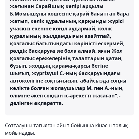
жағынан Сарайшық көпірі арқылы
Б.Момышұлы көшесіне қарай бағыттап бара
жатып, көлік құралының қарқынды жүрісі
учаскісі екеніне көңіл аудармай, көлік
құралының жылдамдығын азайтпай,
қозғалыс бағытындағы көріністі ескермей,
рөлдік басқаруға ие бола алмай, яғни Жол
қозғалыс ережелерінің талаптарын қатаң
бұзып, жолдың қарама-қарсы бетіне
шығып, жүргізуші С.-ның басқаруындағы
автокөлігіне соқтығысып, абайсызда соңғы
көлікте болған жолаушылар M. пен А.-ның
өліміне әкеп соққан іс-әрекетті жасаған",-
делінген ақпаратта.
Сотталушы тағылған айып бойынша кінәсін толық
мойындады.