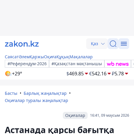
Қаз
Саясат
Әлем
Қаржы
Оқиға
Құқық
Мақалалар
#Референдум-2026
#Қазақстан мақтанышы
+29°
$
469.85
€
542.16
₽
5.78
Басты
Барлық жаңалықтар
Оқиғалар туралы жаңалықтар
Оқиғалар
16:41, 09 маусым 2026
Астанада қарсы бағытқа