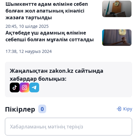
Шымкентте адам өліміне себеп
болған жол апатының кінәлісі
жазаға тартылды
20:45, 10 шілде 2025
Ақтөбеде үш адамның өліміне
себепші болған мұғалім сотталды
17:38, 12 наурыз 2024
Жаңалықтан zakon.kz сайтында
хабардар болыңыз:
Пікірлер
0
Кіру