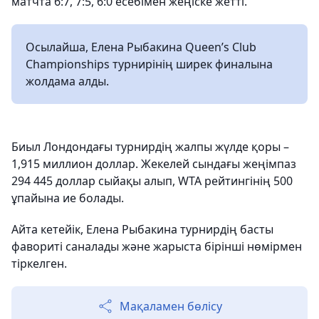
матчта 6:7, 7:5, 6:0 есебімен жеңіске жетті.
Осылайша, Елена Рыбакина Queen’s Club
Championships турнирінің ширек финалына
жолдама алды.
Биыл Лондондағы турнирдің жалпы жүлде қоры –
1,915 миллион доллар. Жекелей сындағы жеңімпаз
294 445 доллар сыйақы алып, WTA рейтингінің 500
ұпайына ие болады.
Айта кетейік, Елена Рыбакина турнирдің басты
фавориті саналады және жарыста бірінші нөмірмен
тіркелген.
Мақаламен бөлісу