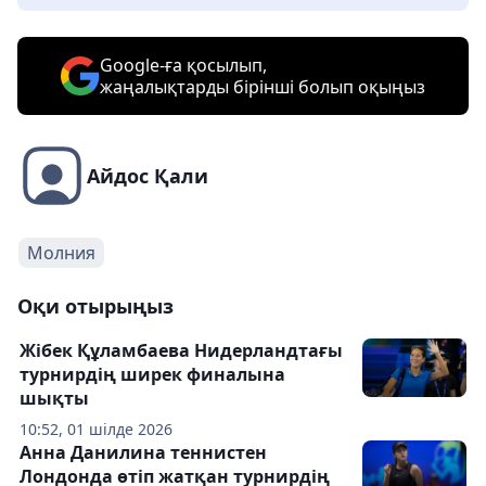
Google-ға қосылып,
жаңалықтарды бірінші болып оқыңыз
Айдос Қали
Молния
Оқи отырыңыз
Жібек Құламбаева Нидерландтағы
турнирдің ширек финалына
шықты
10:52, 01 шілде 2026
Анна Данилина теннистен
Лондонда өтіп жатқан турнирдің