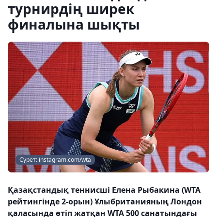
турнирдің ширек
финалына шықты
Сурет: instagram.com/wta
Қазақстандық теннисші Елена Рыбакина (WTA
рейтингінде 2-орын) Ұлыбританияның Лондон
қаласында өтіп жатқан WTA 500 санатындағы