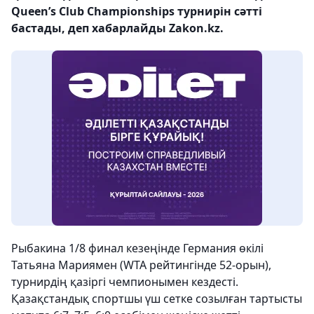
Queen’s Club Championships турнирін сәтті
бастады, деп хабарлайды Zakon.kz.
Рыбакина 1/8 финал кезеңінде Германия өкілі
Татьяна Мариямен (WTA рейтингінде 52-орын),
турнирдің қазіргі чемпионымен кездесті.
Қазақстандық спортшы үш сетке созылған тартысты