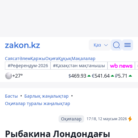
Қаз
Саясат
Әлем
Қаржы
Оқиға
Құқық
Мақалалар
#Референдум-2026
#Қазақстан мақтанышы
+27°
$
469.93
€
541.64
₽
5.71
Басты
Барлық жаңалықтар
Оқиғалар туралы жаңалықтар
Оқиғалар
17:18, 12 маусым 2026
Рыбакина Лондондағы