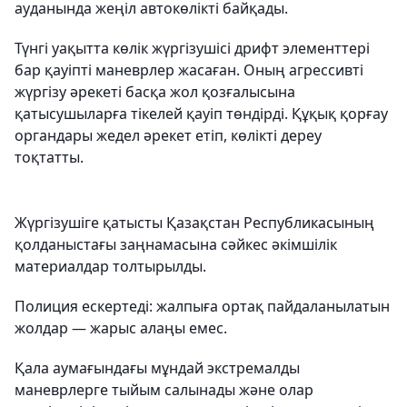
ауданында жеңіл автокөлікті байқады.
Түнгі уақытта көлік жүргізушісі дрифт элементтері
бар қауіпті маневрлер жасаған. Оның агрессивті
жүргізу әрекеті басқа жол қозғалысына
қатысушыларға тікелей қауіп төндірді. Құқық қорғау
органдары жедел әрекет етіп, көлікті дереу
тоқтатты.
Жүргізушіге қатысты Қазақстан Республикасының
қолданыстағы заңнамасына сәйкес әкімшілік
материалдар толтырылды.
Полиция ескертеді: жалпыға ортақ пайдаланылатын
жолдар — жарыс алаңы емес.
Қала аумағындағы мұндай экстремалды
маневрлерге тыйым салынады және олар