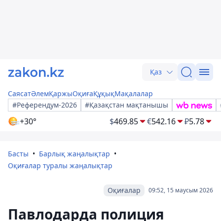
Қаз
Саясат
Әлем
Қаржы
Оқиға
Құқық
Мақалалар
#Референдум-2026
#Қазақстан мақтанышы
+30°
$
469.85
€
542.16
₽
5.78
Басты
Барлық жаңалықтар
Оқиғалар туралы жаңалықтар
Оқиғалар
09:52, 15 маусым 2026
Павлодарда полиция