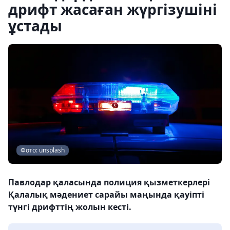
дрифт жасаған жүргізушіні
ұстады
Фото: unsplash
Павлодар қаласында полиция қызметкерлері
Қалалық мәдениет сарайы маңында қауіпті
түнгі дрифттің жолын кесті.