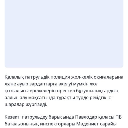
Қалалық патрульдік полиция жол-көлік оқиғаларына
және ауыр зардаптарға әкелуі мүмкін жол
қозғалысы ережелерін өрескел бұзушылықтардың
алдын алу мақсатында тұрақты түрде рейдтік іс-
шаралар жүргізеді.
Кезекті патрульдеу барысында Павлодар қаласы ПБ
батальонының инспекторлары Мәдениет сарайы