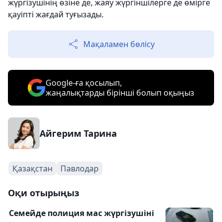
жүргізушінің өзіне де, жаяу жүргіншілерге де өмірге
қауіпті жағдай туғызады.
Мақаламен бөлісу
Google-ға қосылып,
жаңалықтарды бірінші болып оқыңыз
Айгерим Тарина
Қазақстан
Павлодар
Оқи отырыңыз
Семейде полиция мас жүргізушіні