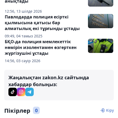
анықтады
12:56, 13 шілде 2026
Павлодарда полиция есірткі
қылмысына қатысы бар
алматылық екі тұрғынды ұстады
09:49, 04 тамыз 2025
БҚО-да полиция мемлекеттік
нөмірін изолентамен өзгерткен
жүргізушіні ұстады
14:56, 03 сәуір 2026
Жаңалықтан zakon.kz сайтында
хабардар болыңыз:
Пікірлер
0
Кіру