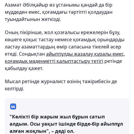
Азамат Әбілқайыр өз ұстанымы қандай да бір
мүддеден емес, қоғамдағы тәртіпті қолдаудан
туындайтынын жеткізді.
Оның пікірінше, жол қозғалысы ережелерін бұзу,
көшеге қоқыс тастау немесе қоғамдық орындарды
ластау азаматтардың өмір сапасына тікелей әсер
етеді. Сондықтан
айыппұлды жазалау құралы емес,
қоғамдық мәдениетті қалыптастыру тетігі
ретінде
қабылдау қажет.
Мысал ретінде журналист өзінің тәжірибесін де
келтірді.
"Көлікті бір жарым жыл бұрын сатып
алдым. Осы уақыт ішінде бірде-бір айыппұл
алған жоқпын", – деді ол.