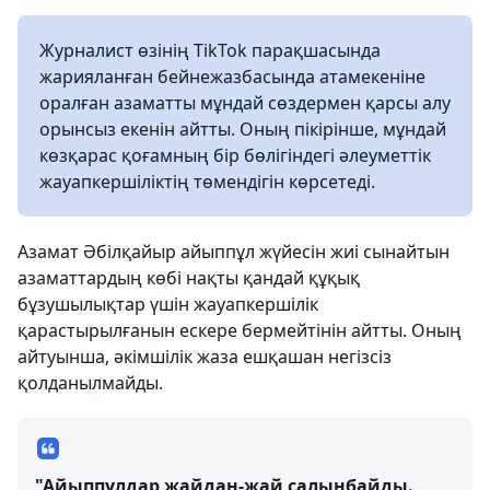
Журналист өзінің TikTok парақшасында
жарияланған бейнежазбасында атамекеніне
оралған азаматты мұндай сөздермен қарсы алу
орынсыз екенін айтты. Оның пікірінше, мұндай
көзқарас қоғамның бір бөлігіндегі әлеуметтік
жауапкершіліктің төмендігін көрсетеді.
Азамат Әбілқайыр айыппұл жүйесін жиі сынайтын
азаматтардың көбі нақты қандай құқық
бұзушылықтар үшін жауапкершілік
қарастырылғанын ескере бермейтінін айтты. Оның
айтуынша, әкімшілік жаза ешқашан негізсіз
қолданылмайды.
"Айыппұлдар жайдан-жай салынбайды.