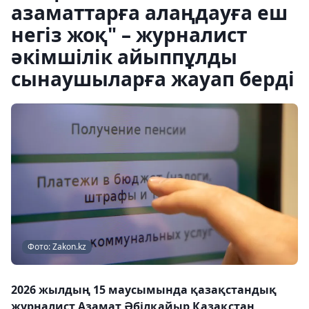
азаматтарға алаңдауға еш
негіз жоқ" – журналист
әкімшілік айыппұлды
сынаушыларға жауап берді
Фото: Zakon.kz
2026 жылдың 15 маусымында қазақстандық
журналист Азамат Әбілқайыр Қазақстан