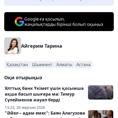
Google-ға қосылып,
жаңалықтарды бірінші болып оқыңыз
Айгерим Тарина
Қазақстан
Шымкент
Алматы
Астана
Оқи отырыңыз
Ұлттық банк Үкімет үшін қосымша
ақша басып шығара ма: Тимур
Сүлейменов жауап берді
13:23, 26 маусым 2026
"Әйел – адам емес": Баян Алагузова