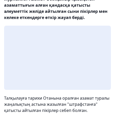
азаматтығын алған қандасқа қатысты
әлеуметтік желіде айтылған сыни пікірлер мен
келеке еткендерге өткір жауап берді.
Талқылауға тарихи Отанына оралған азамат туралы
жаңалықтың астына жазылған "штрафстанға"
қатысты айтылған пікірлер себеп болған.