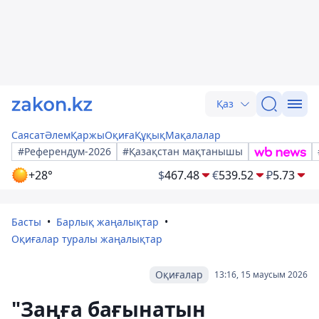
Қаз
Саясат
Әлем
Қаржы
Оқиға
Құқық
Мақалалар
#Референдум-2026
#Қазақстан мақтанышы
+28°
$
467.48
€
539.52
₽
5.73
Басты
Барлық жаңалықтар
Оқиғалар туралы жаңалықтар
Оқиғалар
13:16, 15 маусым 2026
"Заңға бағынатын