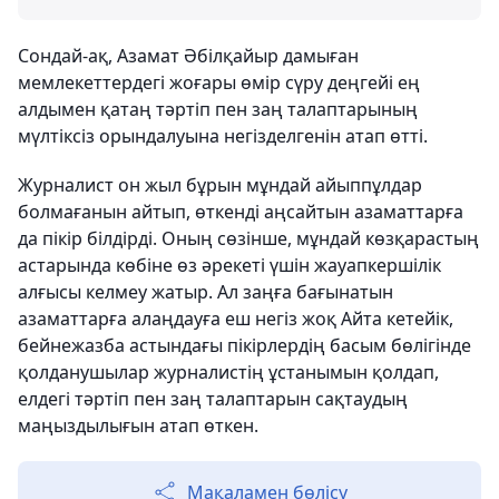
Сондай-ақ, Азамат Әбілқайыр дамыған
мемлекеттердегі жоғары өмір сүру деңгейі ең
алдымен қатаң тәртіп пен заң талаптарының
мүлтіксіз орындалуына негізделгенін атап өтті.
Журналист он жыл бұрын мұндай айыппұлдар
болмағанын айтып, өткенді аңсайтын азаматтарға
да пікір білдірді. Оның сөзінше, мұндай көзқарастың
астарында көбіне өз әрекеті үшін жауапкершілік
алғысы келмеу жатыр. Ал заңға бағынатын
азаматтарға алаңдауға еш негіз жоқ Айта кетейік,
бейнежазба астындағы пікірлердің басым бөлігінде
қолданушылар журналистің ұстанымын қолдап,
елдегі тәртіп пен заң талаптарын сақтаудың
маңыздылығын атап өткен.
Мақаламен бөлісу