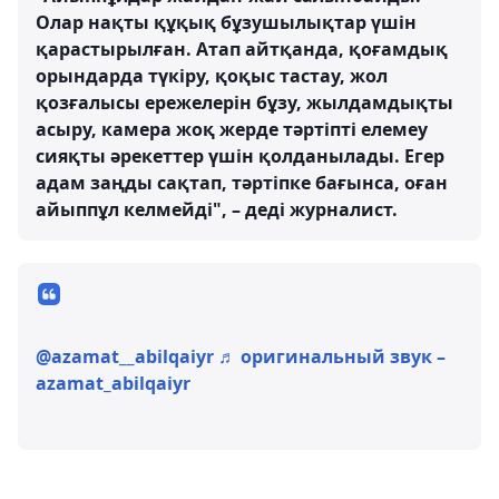
Олар нақты құқық бұзушылықтар үшін
қарастырылған. Атап айтқанда, қоғамдық
орындарда түкіру, қоқыс тастау, жол
қозғалысы ережелерін бұзу, жылдамдықты
асыру, камера жоқ жерде тәртіпті елемеу
сияқты әрекеттер үшін қолданылады. Егер
адам заңды сақтап, тәртіпке бағынса, оған
айыппұл келмейді", – деді журналист.
@azamat__abilqaiyr
♬ оригинальный звук –
azamat_abilqaiyr