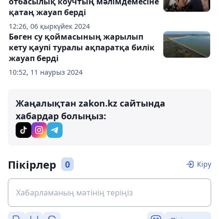
отбасылық коучтың мәлімдемесіне
қатаң жауап берді
12:26, 06 қыркүйек 2024
Бөген су қоймасының жарылып
кету қаупі туралы ақпаратқа билік
жауап берді
10:52, 11 наурыз 2024
Жаңалықтан zakon.kz сайтында
хабардар болыңыз:
Пікірлер
0
Кіру