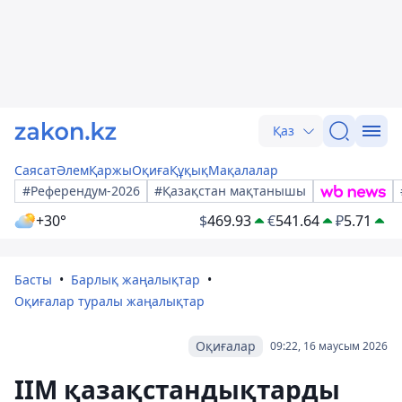
Қаз
Саясат
Әлем
Қаржы
Оқиға
Құқық
Мақалалар
#Референдум-2026
#Қазақстан мақтанышы
+30°
$
469.93
€
541.64
₽
5.71
Басты
Барлық жаңалықтар
Оқиғалар туралы жаңалықтар
Оқиғалар
09:22, 16 маусым 2026
ІІМ қазақстандықтарды