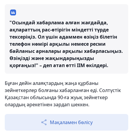
"Осындай хабарлама алған жағдайда,
ақпараттың рас-өтірігін міндетті түрде
тексеріңіз. Ол үшін адаммен өзіңіз білетін
телефон нөмірі арқылы немесе ресми
байланыс арналары арқылы хабарласыңыз.
Өзіңізді және жақындарыңызды
қорғаңыз!" – деп атап өтті ІІМ өкілдері.
Бұған дейін алаяқтардың жаңа құрбаны
зейнеткерлер болғаны хабарланған еді. Солтүстік
Қазақстан облысында 90-ға жуық зейнеткер
олардың әрекетінен зардап шеккен.
Мақаламен бөлісу