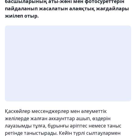
басшыларының аты-жөні мен фотосуреттерін
пайдаланып жасалатын алаяқтық жағдайлары
жиілеп отыр.
Қаскөйлер мессенджерлер мен әлеуметтік
желілерде жалған аккаунттар ашып, өздерін
лауазымды тұлға, бұрынғы әріптес немесе таныс
ретінде таныстырады. Кейін түрлі сылтаулармен