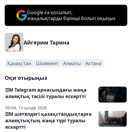
Google-ға қосылып,
жаңалықтарды бірінші болып оқыңыз
Айгерим Тарина
Қазақстан
Шымкент
Алматы
Астана
Оқи отырыңыз
ІІМ Telegram арнасындағы жаңа
алаяқтық тәсілі туралы ескертті
09:04, 13 шілде 2026
ІІМ шетелдегі қазақстандықтарға
алаяқтықтың жаңа түрі туралы
ескертті