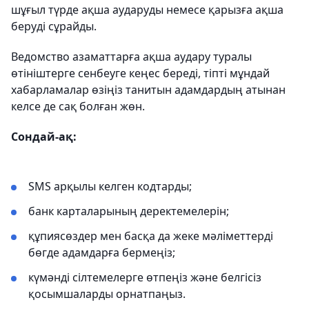
шұғыл түрде ақша аударуды немесе қарызға ақша
беруді сұрайды.
Ведомство азаматтарға ақша аудару туралы
өтініштерге сенбеуге кеңес береді, тіпті мұндай
хабарламалар өзіңіз танитын адамдардың атынан
келсе де сақ болған жөн.
Сондай-ақ:
SMS арқылы келген кодтарды;
банк карталарының деректемелерін;
құпиясөздер мен басқа да жеке мәліметтерді
бөгде адамдарға бермеңіз;
күмәнді сілтемелерге өтпеңіз және белгісіз
қосымшаларды орнатпаңыз.