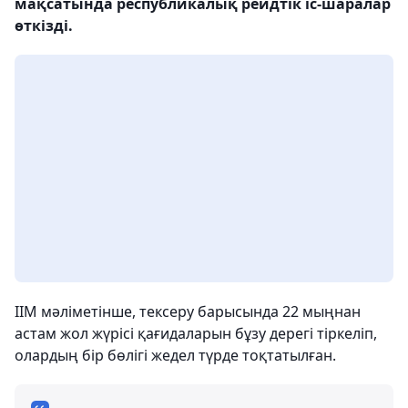
мақсатында республикалық рейдтік іс-шаралар
өткізді.
ІІМ мәліметінше, тексеру барысында 22 мыңнан
астам жол жүрісі қағидаларын бұзу дерегі тіркеліп,
олардың бір бөлігі жедел түрде тоқтатылған.