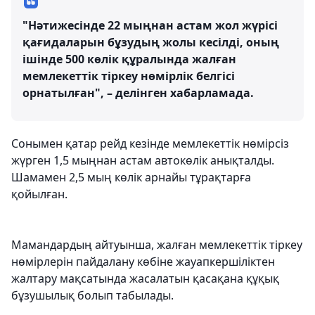
"Нәтижесінде 22 мыңнан астам жол жүрісі
қағидаларын бұзудың жолы кесілді, оның
ішінде 500 көлік құралында жалған
мемлекеттік тіркеу нөмірлік белгісі
орнатылған", – делінген хабарламада.
Сонымен қатар рейд кезінде мемлекеттік нөмірсіз
жүрген 1,5 мыңнан астам автокөлік анықталды.
Шамамен 2,5 мың көлік арнайы тұрақтарға
қойылған.
Мамандардың айтуынша, жалған мемлекеттік тіркеу
нөмірлерін пайдалану көбіне жауапкершіліктен
жалтару мақсатында жасалатын қасақана құқық
бұзушылық болып табылады.