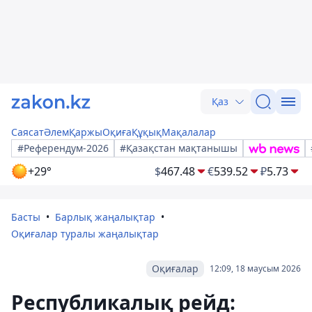
Қаз
Саясат
Әлем
Қаржы
Оқиға
Құқық
Мақалалар
#Референдум-2026
#Қазақстан мақтанышы
+29°
$
467.48
€
539.52
₽
5.73
Басты
Барлық жаңалықтар
Оқиғалар туралы жаңалықтар
Оқиғалар
12:09, 18 маусым 2026
Республикалық рейд: