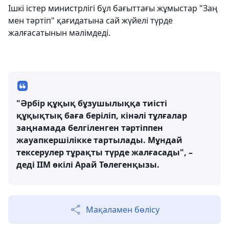
Ішкі істер министрлігі бұл бағыттағы жұмыстар "Заң
мен тәртіп" қағидатына сай жүйелі түрде
жалғасатынын мәлімдеді.
"Әрбір құқық бұзушылыққа тиісті
құқықтық баға беріліп, кінәлі тұлғалар
заңнамада белгіленген тәртіппен
жауапкершілікке тартылады. Мұндай
тексерулер тұрақты түрде жалғасады", –
деді ІІМ өкілі Арай Төлегенқызы.
Мақаламен бөлісу