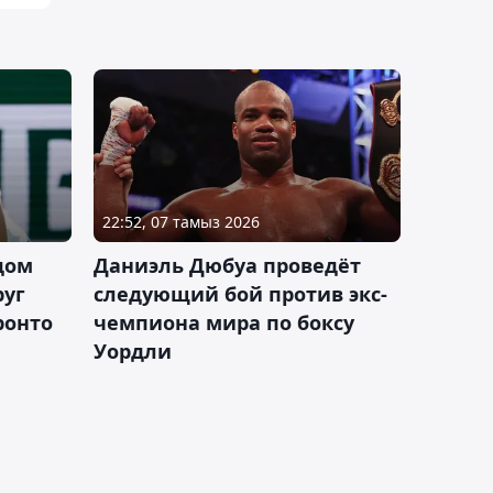
22:52, 07 тамыз 2026
дом
Даниэль Дюбуа проведёт
руг
следующий бой против экс-
ронто
чемпиона мира по боксу
Уордли