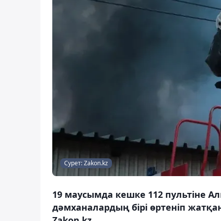
Сурет: Zakon.kz
19 маусымда кешке 112 пультіне А
дәмханалардың бірі өртеніп жатқа
Zakon.kz.