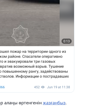
ар алаңы өртенгенін
жазғанбыз
.