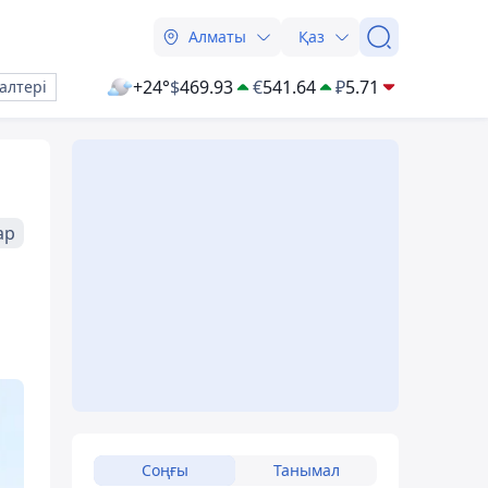
Алматы
Қаз
+24°
$
469.93
€
541.64
₽
5.71
алтері
ар
Соңғы
Танымал