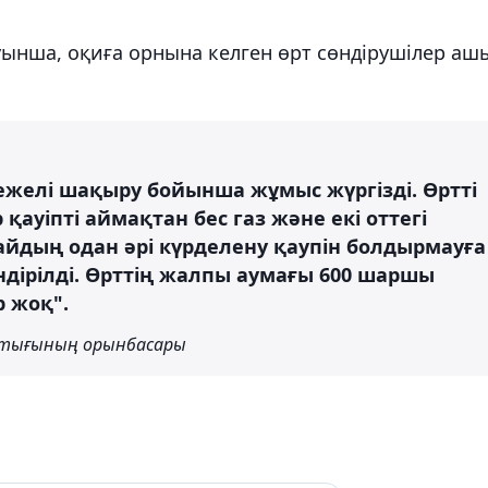
уынша, оқиға орнына келген өрт сөндірушілер аш
желі шақыру бойынша жұмыс жүргізді. Өртті
ауіпті аймақтан бес газ және екі оттегі
йдың одан әрі күрделену қаупін болдырмауға
өндірілді. Өрттің жалпы аумағы 600 шаршы
 жоқ".
астығының орынбасары