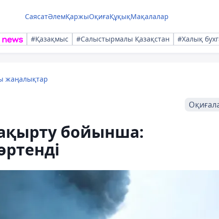
Саясат
Әлем
Қаржы
Оқиға
Құқық
Мақалалар
#Қазақмыс
#Салыстырмалы Қазақстан
#Халық бухг
лы жаңалықтар
Оқиғал
ақырту бойынша:
өртенді