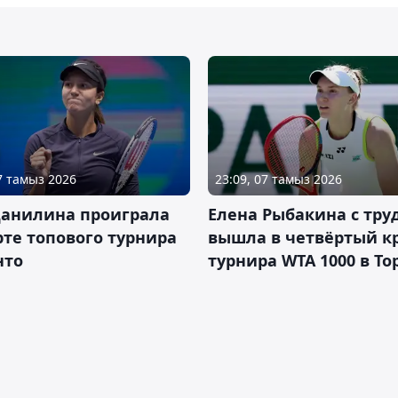
07 тамыз 2026
23:09, 07 тамыз 2026
Данилина проиграла
Елена Рыбакина с тру
рте топового турнира
вышла в четвёртый к
нто
турнира WTA 1000 в То