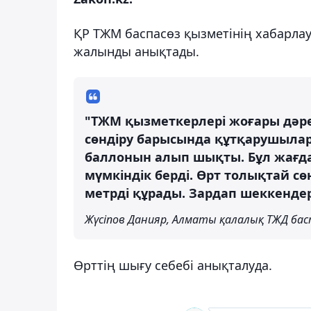
ҚР ТЖМ баспасөз қызметінің хабарла
жалынды анықтады.
"ТЖМ қызметкерлері жоғары дәре
сөндіру барысында құтқарушылар қ
баллонын алып шықты. Бұл жағда
мүмкіндік берді. Өрт толықтай с
метрді құрады. Зардап шеккендер
Жүсіпов Данияр, Алматы қалалық ТЖД б
Өрттің шығу себебі анықталуда.