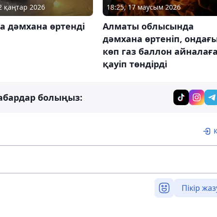
12 қаңтар 2026
18:25, 17 маусым 2026
а дәмхана өртенді
Алматы облысында
дәмхана өртеніп, ондағ
көп газ баллон айналағ
қауіп төндірді
абардар болыңыз:
Пікір жаз