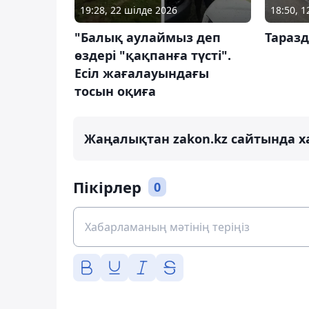
19:28, 22 шілде 2026
18:50, 
"Балық аулаймыз деп
Таразд
өздері "қақпанға түсті".
Есіл жағалауындағы
тосын оқиға
Жаңалықтан zakon.kz сайтында х
Пікірлер
0