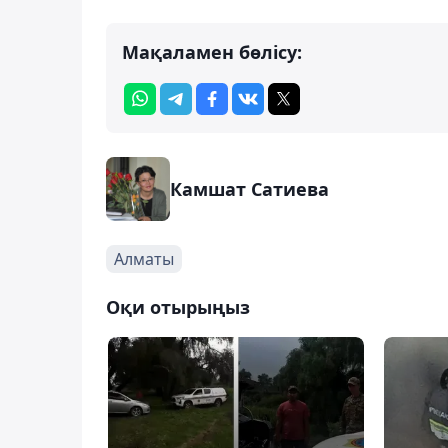
Мақаламен бөлісу:
Камшат Сатиева
Алматы
Оқи отырыңыз