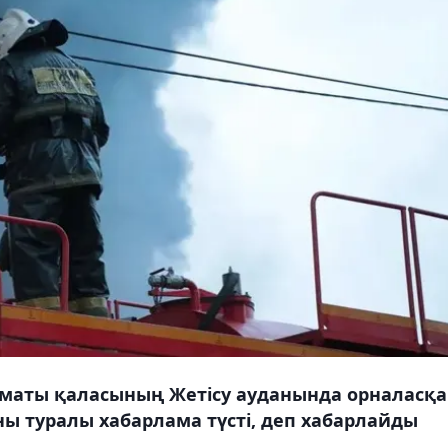
лматы қаласының Жетісу ауданында орналасқ
ны туралы хабарлама түсті, деп хабарлайды