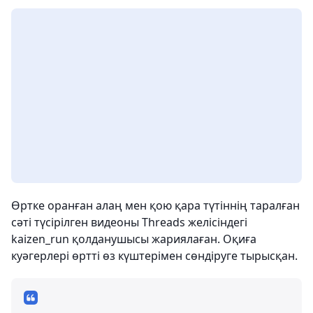
Өртке оранған алаң мен қою қара түтіннің таралған
сәті түсірілген видеоны Threads желісіндегі
kaizen_run қолданушысы жариялаған. Оқиға
куәгерлері өртті өз күштерімен сөндіруге тырысқан.