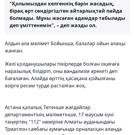
"Қолымыздан келгеннің бәрін жасадық,
бірақ өрт сөндіргіштен айтарлықтай пайда
болмады. Мұны жасаған адамдар табылады
деп үміттенемін", – деп жазды ол.
Алдын ала мәлімет бойынша, балалар ойын алаңы
жанған.
Желі қолданушылары пікірлерде болған оқиғаға
наразылық білдіріп, оны вандализм әрекеті деп
бағалаған. Алайда өрттің қасақана қойылғаны
әзірге ресми түрде расталған жоқ.
Астана қалалық Төтенше жағдайлар
департаментінің мәліметінше, 17 маусым күні
таңертең "112" нөміріне Алматы ауданындағы
Триатлон саябағы аумағында орналасқан алаңда