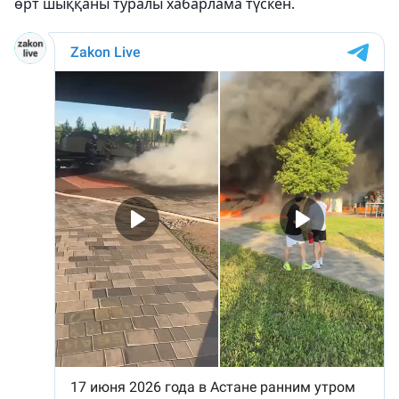
өрт шыққаны туралы хабарлама түскен.