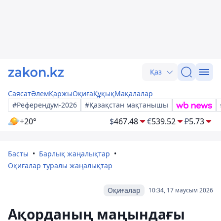
Қаз
Саясат
Әлем
Қаржы
Оқиға
Құқық
Мақалалар
#Референдум-2026
#Қазақстан мақтанышы
+20°
$
467.48
€
539.52
₽
5.73
Басты
Барлық жаңалықтар
Оқиғалар туралы жаңалықтар
Оқиғалар
10:34, 17 маусым 2026
Ақорданың маңындағы