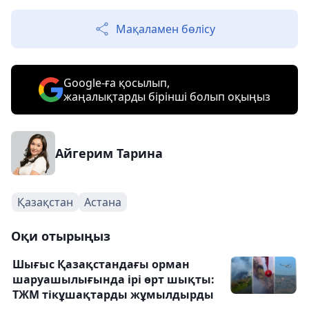
Мақаламен бөлісу
Google-ға қосылып,
жаңалықтарды бірінші болып оқыңыз
Айгерим Тарина
Қазақстан
Астана
Оқи отырыңыз
Шығыс Қазақстандағы орман
шаруашылығында ірі өрт шықты:
ТЖМ тікұшақтарды жұмылдырды