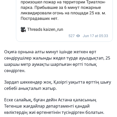
Оқиға орнына алты минут ішінде жеткен өрт
сөндірушілер жалынды жедел түрде ауыздықтап, 25
шаршы метр аумақты шарпыған өртті толық
сөндірген.
Зардап шеккендер жоқ. Қазіргі уақытта өрттің шығу
себебі анықталып жатыр.
Еске салайық, бұған дейін Астана қаласының
Төтенше жағдайлар департаменті қандай
көліктердің жиі өртенетінін түсіндірген болатын.