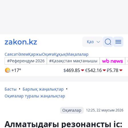
Қаз
Саясат
Әлем
Қаржы
Оқиға
Құқық
Мақалалар
#Референдум-2026
#Қазақстан мақтанышы
+17°
$
469.85
€
542.16
₽
5.78
Басты
Барлық жаңалықтар
Оқиғалар туралы жаңалықтар
Оқиғалар
12:25, 22 маусым 2026
Алматыдағы резонансты іс: