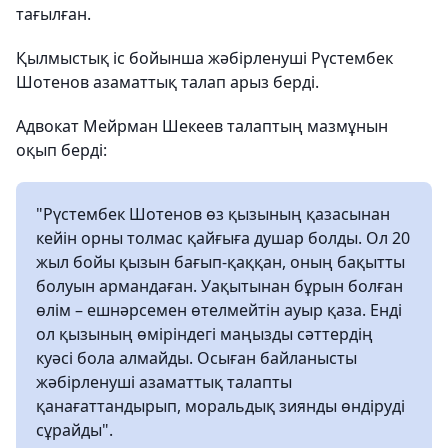
тағылған.
Қылмыстық іс бойынша жәбірленуші Рүстембек
Шотенов азаматтық талап арыз берді.
Адвокат Мейрман Шекеев талаптың мазмұнын
оқып берді:
"Рүстембек Шотенов өз қызының қазасынан
кейін орны толмас қайғыға душар болды. Ол 20
жыл бойы қызын бағып-қаққан, оның бақытты
болуын армандаған. Уақытынан бұрын болған
өлім – ешнәрсемен өтелмейтін ауыр қаза. Енді
ол қызының өміріндегі маңызды сәттердің
куәсі бола алмайды. Осыған байланысты
жәбірленуші азаматтық талапты
қанағаттандырып, моральдық зиянды өндіруді
сұрайды".