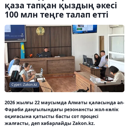
қаза тапқан қыздың әкесі
100 млн теңге талап етті
Сурет: Zakon.kz
2026 жылғы 22 маусымда Алматы қаласында әл-
Фараби даңғылындағы резонансты жол-көлік
оқиғасына қатысты басты сот процесі
жалғасты, деп хабарлайды Zakon.kz.