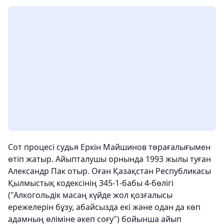
Сот процесі судья Еркін Майшинов төрағалығымен
өтіп жатыр. Айыпталушы орнында 1993 жылы туған
Александр Пак отыр. Оған Қазақстан Республикасы
Қылмыстық кодексінің 345-1-бабы 4-бөлігі
("Алкогольдік масаң күйде жол қозғалысы
ережелерін бұзу, абайсызда екі және одан да көп
адамның өліміне әкеп соғу") бойынша айып