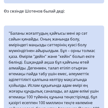
Өз сөзінде Шотенов былай деді:
"Баланы жоғалтудың қайғысы мені әр сәт
сайын қинайды. Оның жанында болу,
өміріндегі маңызды сәттерінің куәсі болу
мүмкіндігінен айырылдым. Бұл – орны толмас
қаза. Өмірім "дейін" және "кейін" болып екіге
бөлінді. Ешқандай ақша бұл қайғыны өтей
алмайды. Дегенмен, талап етіліп отырған
өтемақы пайда табу үшін емес, әлеуметтік
әділеттілікті қалпына келтіру мақсатында
қойылды. Ислам құқығында адам өмірі ең
жоғары құндылық саналады, ал адам өлімі үшін
өтемақы 100 түйенің құнына теңестіріледі, бұл
қазіргі есеппен 100 миллион теңге көлеміне