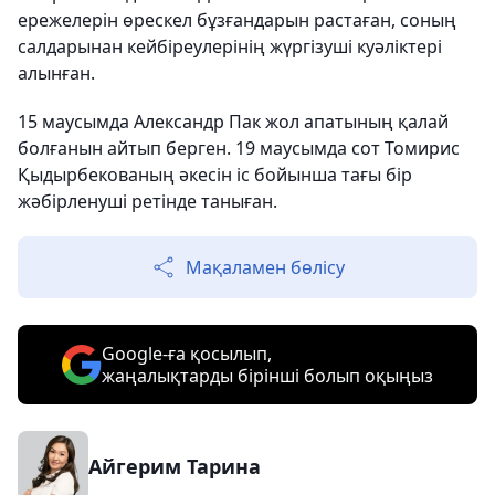
ережелерін өрескел бұзғандарын растаған, соның
салдарынан кейбіреулерінің жүргізуші куәліктері
алынған.
15 маусымда Александр Пак жол апатының қалай
болғанын айтып берген. 19 маусымда сот Томирис
Қыдырбекованың әкесін іс бойынша тағы бір
жәбірленуші ретінде таныған.
Мақаламен бөлісу
Google-ға қосылып,
жаңалықтарды бірінші болып оқыңыз
Айгерим Тарина