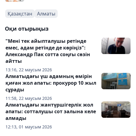
Қазақстан
Алматы
Оқи отырыңыз
"Мені тек айыпталушы ретінде
емес, адам ретінде де көріңіз":
Александр Пак сотта соңғы сөзін
айтты
13:16, 22 маусым 2026
Алматыдағы үш адамның өмірін
қиған жол апаты: прокурор 10 жыл
сұрады
11:58, 22 маусым 2026
Алматыдағы жантүршігерлік жол
апаты: сотталушы сот залына келе
алмады
12:13, 01 маусым 2026