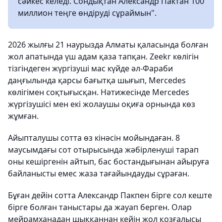
сәйкес келеді. Сондықтан Александр Пактан 100
миллион теңге өндіруді сұраймын".
2026 жылғы 21 наурызда Алматы қаласында болған
жол апатында үш адам қаза тапқан. Zeekr көлігін
тізгіндеген жүргізуші мас күйде әл-Фараби
даңғылында қарсы бағытқа шығып, Mercedes
көлігімен соқтығысқан. Нәтижесінде Mercedes
жүргізушісі мен екі жолаушы оқиға орнында көз
жұмған.
Айыпталушы сотта өз кінәсін мойындаған. 8
маусымдағы сот отырысында жәбірленуші тарап
оны кешіргенін айтып, бас бостандығынан айыруға
байланысты емес жаза тағайындауды сұраған.
Бұған дейін сотта Александр Пакпен бірге сол кеште
бірге болған таныстары да жауап берген. Олар
мейрамханадан шыққаннан кейін жол қозғалысы