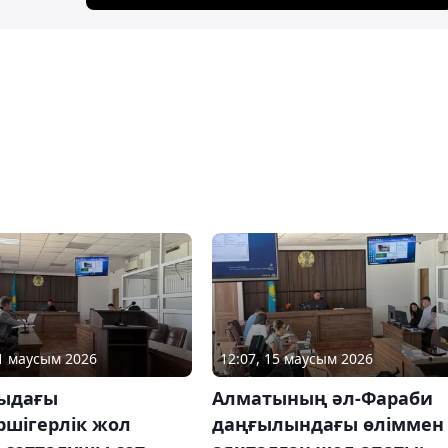
01 маусым 2026
12:07, 15 маусым 2026
ыдағы
Алматының әл-Фараби
ршігерлік жол
даңғылындағы өліммен