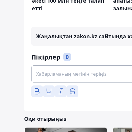
әкесі 100 млн теңге талап
апаты:
етті
залын
Жаңалықтан zakon.kz сайтында х
Пікірлер
0
Оқи отырыңыз