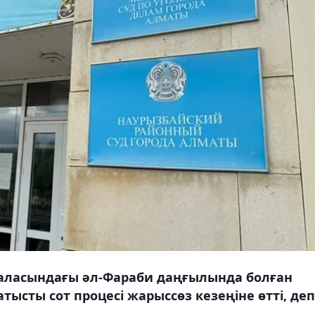
аласындағы әл-Фараби даңғылында болған
тысты сот процесі жарыссөз кезеңіне өтті, деп