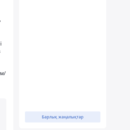
у
і
з
км/
Барлық жаңалықтар