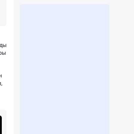
уды
ары
н
,