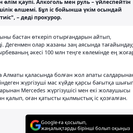
 өлім қаупі. Алкоголь мен руль – үйлеспейтін
лік өлшемі. Бұл іс бойынша үкім осындай
иіс", – деді прокурор.
ғыны бастан өткеріп отырғандарын айтып,
і. Дегенмен олар жазаны заң аясында тағайында
ырбеваның әкесі 100 млн теңге көлемінде ең жоғ
да Алматы қаласында болған жол апаты салдарына
згіндеген жүргізуші мас күйде қарсы бағытқа шығып
дарынан Mercedes жүргізушісі мен екі жолаушысы
ан қалып, оған қатысты қылмыстық іс қозғалған.
Google-ға қосылып,
жаңалықтарды бірінші болып оқыңыз