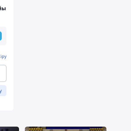
йы
Кіру
у