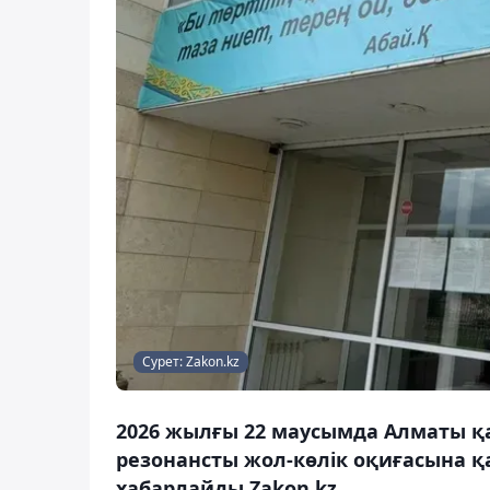
Сурет: Zakon.kz
2026 жылғы 22 маусымда Алматы қ
резонансты жол-көлік оқиғасына қа
хабарлайды Zakon.kz.