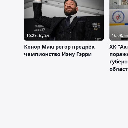
16:29, Бүгін
16:08, Б
Конор Макгрегор предрёк
ХК "Ак
чемпионство Иэну Гэрри
пораж
губерн
облас