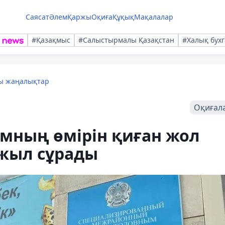
Саясат
Әлем
Қаржы
Оқиға
Құқық
Мақалалар
#Қазақмыс
#Салыстырмалы Қазақстан
#Халық бухг
лы жаңалықтар
Оқиғал
мның өмірін қиған жол
 жыл сұрады