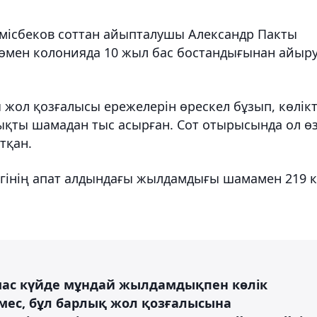
үмісбеков соттан айыпталушы Александр Пакты
ең төмен колонияда 10 жыл бас бостандығынан айыр
ол қозғалысы ережелерін өрескел бұзып, көлікт
ықты шамадан тыс асырған. Сот отырысында ол ө
тқан.
ігінің апат алдындағы жылдамдығы шамамен 219 
 мас күйде мұндай жылдамдықпен көлік
емес, бұл барлық жол қозғалысына