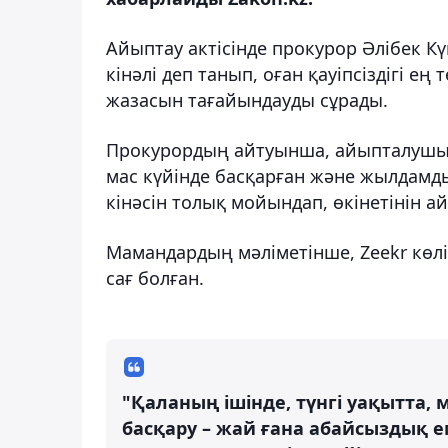
Айыптау актісінде прокурор Әлібек К
кінәлі деп танып, оған қауіпсіздігі 
жазасын тағайындауды сұрады.
Прокурордың айтуынша, айыпталушы ж
мас күйінде басқарған және жылдамд
кінәсін толық мойындап, өкінетінін ай
Мамандардың мәліметінше, Zeekr көл
сағ болған.
"Қаланың ішінде, түнгі уақытта,
басқару – жай ғана абайсыздық 