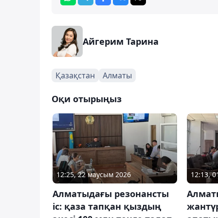
Айгерим Тарина
Қазақстан
Алматы
Оқи отырыңыз
12:25, 22 маусым 2026
12:13, 
Алматыдағы резонансты
Алмат
іс: қаза тапқан қыздың
жантү