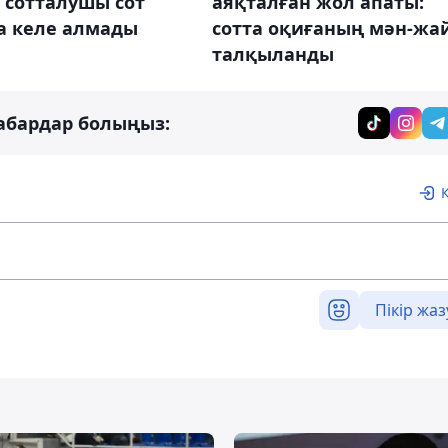
 сотталушы сот
аяқталған жол апаты:
а келе алмады
сотта оқиғаның мән-жа
талқыланды
абардар болыңыз:
Пікір жаз