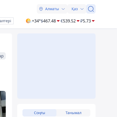
Алматы
Қаз
+34°
$
467.48
€
539.52
₽
5.73
алтері
ар
Соңғы
Танымал