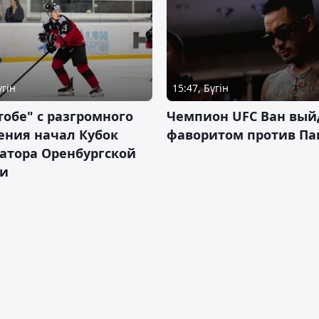
үгін
15:47, Бүгін
тобе" с разгромного
Чемпион UFC Ван вый
ения начал Кубок
фаворитом против П
атора Оренбургской
ти