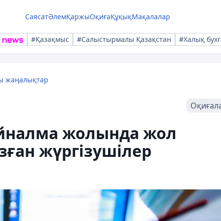
Саясат
Әлем
Қаржы
Оқиға
Құқық
Мақалалар
#Қазақмыс
#Салыстырмалы Қазақстан
#Халық бухг
лы жаңалықтар
Оқиғал
йналма жолында жол
ұзған жүргізушілер