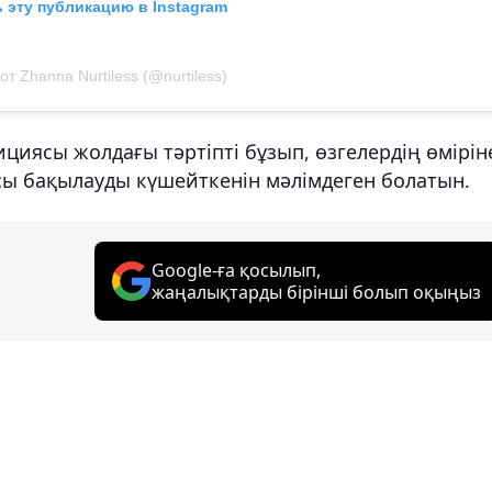
 эту публикацию в Instagram
т Zhanna Nurtiless (@nurtiless)
ициясы жолдағы тәртіпті бұзып, өзгелердің өмірін
рсы бақылауды күшейткенін мәлімдеген болатын.
Google-ға қосылып,
жаңалықтарды бірінші болып оқыңыз