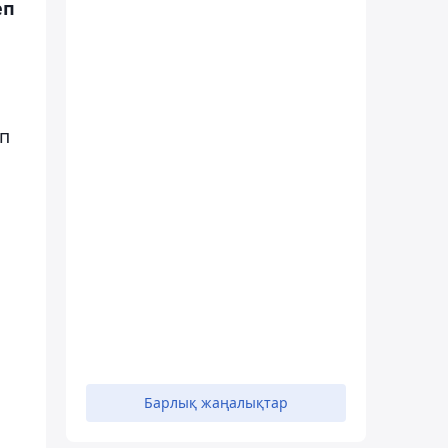
еп
ып
Барлық жаңалықтар