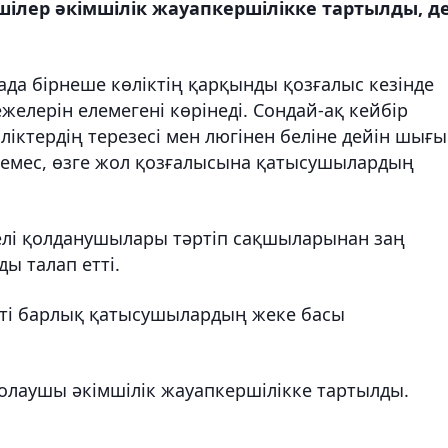
шілер әкімшілік жауапкершілікке тартылды, д
ада бірнеше көліктің қарқынды қозғалыс кезінде
елерін елемегені көрінеді. Сондай-ақ кейбір
іктердің терезесі мен люгінен беліне дейін шығ
а емес, өзге жол қозғалысына қатысушылардың
елі қолданушылары тәртіп сақшыларынан заң
ы талап етті.
ті барлық қатысушылардың жеке басы
жолаушы әкімшілік жауапкершілікке тартылды.