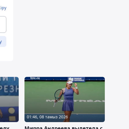
Кіру
у
01:46, 08 тамыз 2026
еду
Мирра Андреева вылетела с