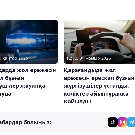
30 қаңтар 2026
12:13, 01 мамыр 2026
дарда жол ережесін
Қарағандыда жол
л бұзған
ережесін өрескел бұзған
зушілер жауапқа
жүргізушілер ұсталды,
луда
көліктер айыптұраққа
қойылды
абардар болыңыз: