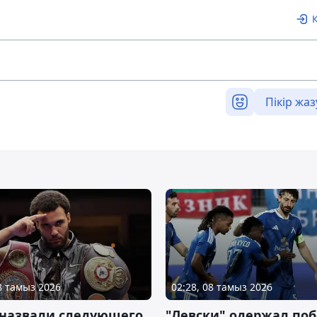
Пікір жаз
08 тамыз 2026
02:28, 08 тамыз 2026
 назвали следующего
"Левски" одержал поб