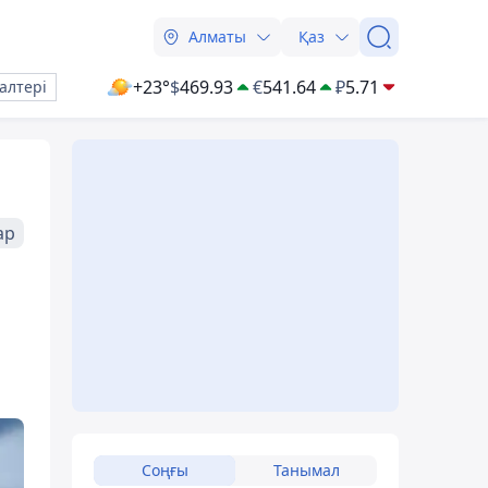
Алматы
Қаз
+23°
$
469.93
€
541.64
₽
5.71
алтері
ар
Соңғы
Танымал