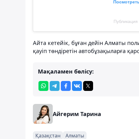
Посмотреть
Публикация о
Айта кетейік, бұған дейін Алматы пол
қауіп төндіретін автобұзақыларға қа
Мақаламен бөлісу:
Айгерим Тарина
Қазақстан
Алматы