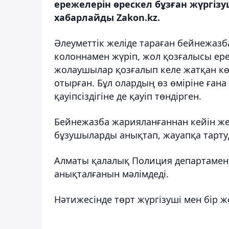
ережелерін өрескел бұзған жүргізу
хабарлайды Zakon.kz.
Әлеуметтік желіде тараған бейнежазб
колоннамен жүріп, жол қозғалысы ереж
жолаушылар қозғалып келе жатқан көл
отырған. Бұл олардың өз өміріне ған
қауіпсіздігіне де қауіп төндірген.
Бейнежазба жарияланғаннан кейін ж
бұзушыларды анықтап, жауапқа тартуд
Алматы қалалық Полиция департамен
анықталғанын мәлімдеді.
Нәтижесінде төрт жүргізуші мен бір 