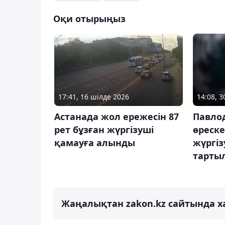
Оқи отырыңыз
17:41, 16 шілде 2026
14:08, 
Астанада жол ережесін 87
Павло
рет бұзған жүргізуші
өреске
қамауға алынды
жүргі
тарты
Жаңалықтан zakon.kz сайтында х