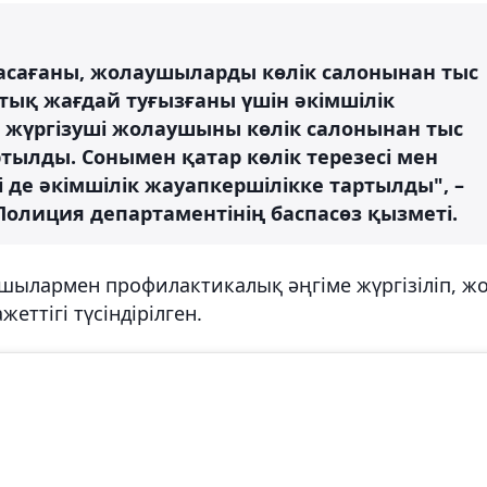
жасағаны, жолаушыларды көлік салонынан тыс
ық жағдай туғызғаны үшін әкімшілік
р жүргізуші жолаушыны көлік салонынан тыс
тылды. Сонымен қатар көлік терезесі мен
де әкімшілік жауапкершілікке тартылды", –
олиция департаментінің баспасөз қызметі.
шылармен профилактикалық әңгіме жүргізіліп, ж
еттігі түсіндірілген.