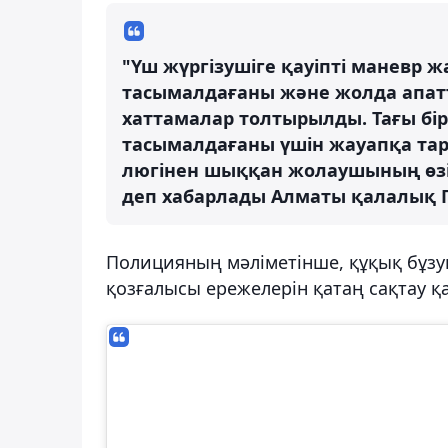
"Үш жүргізушіге қауіпті маневр 
тасымалдағаны және жолда апатт
хаттамалар толтырылды. Тағы бі
тасымалдағаны үшін жауапқа тар
люгінен шыққан жолаушының өзі 
деп хабарлады Алматы қалалық П
Полицияның мәліметінше, құқық бұзу
қозғалысы ережелерін қатаң сақтау қаж