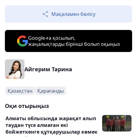
Мақаламен бөлісу
Google-ға қосылып,
жаңалықтарды бірінші болып оқыңыз
Айгерим Тарина
Қазақстан
Қарағанды
Оқи отырыңыз
Алматы облысында жарақат алып
таудан түсе алмаған екі
бойжеткенге құтқарушылар көмек