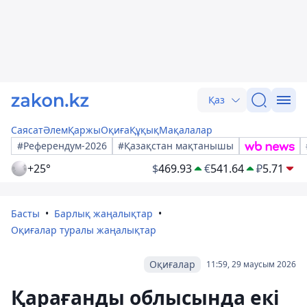
Қаз
Саясат
Әлем
Қаржы
Оқиға
Құқық
Мақалалар
#Референдум-2026
#Қазақстан мақтанышы
+25°
$
469.93
€
541.64
₽
5.71
Басты
Барлық жаңалықтар
Оқиғалар туралы жаңалықтар
Оқиғалар
11:59, 29 маусым 2026
Қарағанды облысында екі