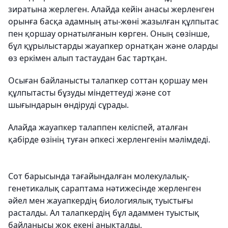
зиратына жерлеген. Алайда кейін анасы жерленген
орынға басқа адамның аты-жөні жазылған құлпытас
пен қоршау орнатылғанын көрген. Оның сөзінше,
бұл құрылыстарды жауапкер орнатқан және оларды
өз еркімен алып тастаудан бас тартқан.
Осыған байланысты талапкер соттан қоршау мен
құлпытасты бұзуды міндеттеуді және сот
шығындарын өндіруді сұрады.
Алайда жауапкер талаппен келіспей, аталған
қабірде өзінің туған әпкесі жерленгенін мәлімдеді.
Сот барысында тағайындалған молекулалық-
генетикалық сараптама нәтижесінде жерленген
әйел мен жауапкердің биологиялық туыстығы
расталды. Ал талапкердің бұл адаммен туыстық
байланысы жоқ екені анықталды.