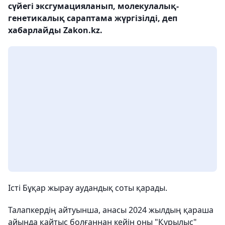
сүйегі эксгумацияланып, молекулалық-
генетикалық сараптама жүргізілді, деп
хабарлайды Zakon.kz.
Істі Бұқар жырау аудандық соты қарады.
Талапкердің айтуынша, анасы 2024 жылдың қараша
айында қайтыс болғаннан кейін оны "Құрылыс"