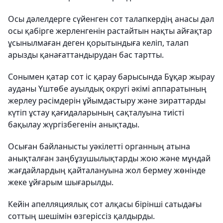
Осы дәлелдерге сүйенген сот талапкердің анасы дәл
осы қабірге жерленгенін растайтын нақты айғақтар
ұсынылмаған деген қорытындыға келіп, талап
арызды қанағаттандырудан бас тартты.
Сонымен қатар сот іс қарау барысында Бұқар жырау
ауданы Үштөбе ауылдық округі әкімі аппаратының
жерлеу рәсімдерін ұйымдастыру және зираттарды
күтіп ұстау қағидаларының сақталуына тиісті
бақылау жүргізбегенін анықтады.
Осыған байланысты уәкілетті органның атына
анықталған заңбұзушылықтарды жою және мұндай
жағдайлардың қайталануына жол бермеу жөнінде
жеке ұйғарым шығарылды.
Кейін апелляциялық сот алқасы бірінші сатыдағы
соттың шешімін өзгеріссіз қалдырды.