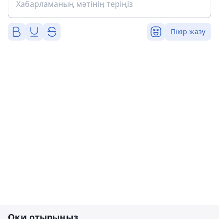
Пікір жазу
Оқи отырыңыз