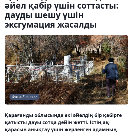
әйел қабір үшін соттасты:
дауды шешу үшін
эксгумация жасалды
Фото: Zakon.kz
Қарағанды облысында екі әйелдің бір қабірге
қатысты дауы сотқа дейін жетті. Істің ақ-
қарасын анықтау үшін жерленген адамның