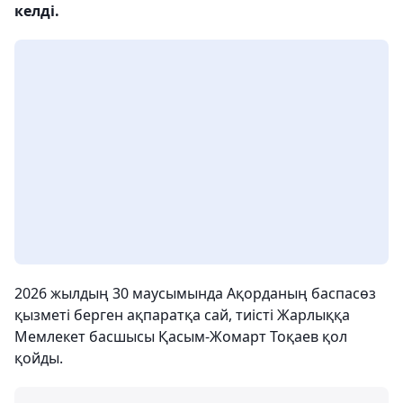
келді.
2026 жылдың 30 маусымында Ақорданың баспасөз
қызметі берген ақпаратқа сай, тиісті Жарлыққа
Мемлекет басшысы Қасым-Жомарт Тоқаев қол
қойды.