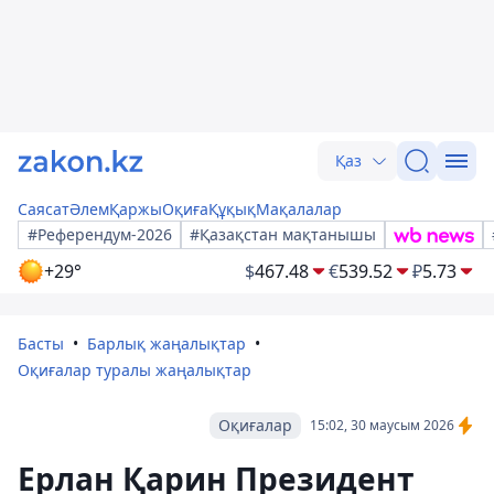
Қаз
Саясат
Әлем
Қаржы
Оқиға
Құқық
Мақалалар
#Референдум-2026
#Қазақстан мақтанышы
+29°
$
467.48
€
539.52
₽
5.73
Басты
Барлық жаңалықтар
Оқиғалар туралы жаңалықтар
Оқиғалар
15:02, 30 маусым 2026
Ерлан Қарин Президент