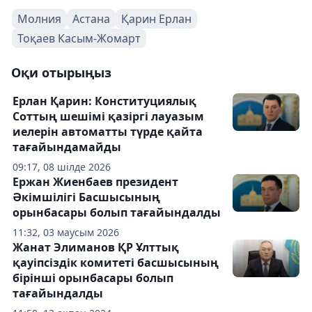
Молния
Астана
Қарин Ерлан
Тоқаев Касым-Жомарт
Оқи отырыңыз
Ерлан Қарин: Конституциялық
Соттың шешімі қазіргі лауазым
иелерін автоматты түрде қайта
тағайындамайды
09:17, 08 шілде 2026
Ержан Жиенбаев президент
Әкімшілігі Басшысының
орынбасары болып тағайындалды
11:32, 03 маусым 2026
Жанат Элиманов ҚР Ұлттық
қауіпсіздік комитеті басшысының
бірінші орынбасары болып
тағайындалды