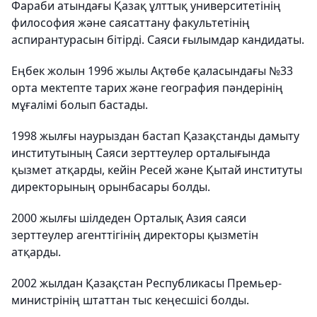
Фараби атындағы Қазақ ұлттық университетінің
философия және саясаттану факультетінің
аспирантурасын бітірді. Саяси ғылымдар кандидаты.
Еңбек жолын 1996 жылы Ақтөбе қаласындағы №33
орта мектепте тарих және география пәндерінің
мұғалімі болып бастады.
1998 жылғы наурыздан бастап Қазақстанды дамыту
институтының Саяси зерттеулер орталығында
қызмет атқарды, кейін Ресей және Қытай институты
директорының орынбасары болды.
2000 жылғы шілдеден Орталық Азия саяси
зерттеулер агенттігінің директоры қызметін
атқарды.
2002 жылдан Қазақстан Республикасы Премьер-
министрінің штаттан тыс кеңесшісі болды.