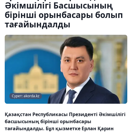
Әкімшілігі Басшысының
бірінші орынбасары болып
тағайындалды
Сурет: akorda.kz
Қазақстан Республикасы Президенті Әкімшілігі
басшысының бірінші орынбасары
тағайындалды. Бұл қызметке Ерлан Қарин