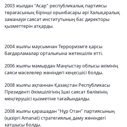
2003 жылдан "Асар" республикалық партиясы
төрағасының бірінші орынбасары әрі Халықаралық
заманауи саясат институтының бас директоры
қызметтерін атқарды.
2004 жылғы маусымнан Терроризмге қарсы
бағдарламалар орталығына жетекшілік етті.
2006 жылғы мамырдан Маңғыстау облысы әкімінің
саяси мәселелер жөніндегі кеңесшісі болды.
2008 жылғы ақпаннан Қазақстан Республикасы
Президенті Әкімшілігінің Ішкі саясат бөлімінің
меңгерушісі қызметіне тағайындалды.
2008 жылғы қарашадан "Нұр Отан" партиясының
(қазіргі Amanat) стратегиялық даму жөніндегі
хатшысы болды.