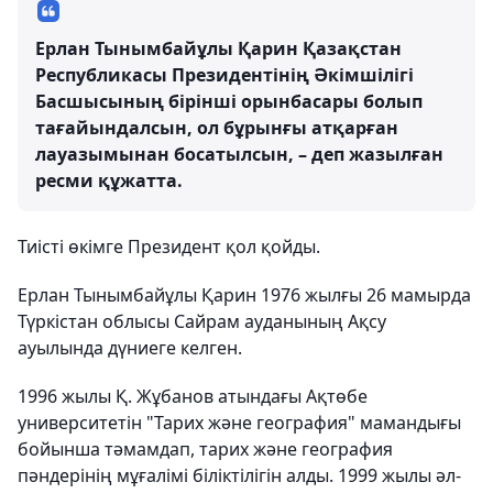
Ерлан Тынымбайұлы Қарин Қазақстан
Республикасы Президентінің Әкімшілігі
Басшысының бірінші орынбасары болып
тағайындалсын, ол бұрынғы атқарған
лауазымынан босатылсын, – деп жазылған
ресми құжатта.
Тиісті өкімге Президент қол қойды.
Ерлан Тынымбайұлы Қарин 1976 жылғы 26 мамырда
Түркістан облысы Сайрам ауданының Ақсу
ауылында дүниеге келген.
1996 жылы Қ. Жұбанов атындағы Ақтөбе
университетін "Тарих және география" мамандығы
бойынша тәмамдап, тарих және география
пәндерінің мұғалімі біліктілігін алды. 1999 жылы әл-