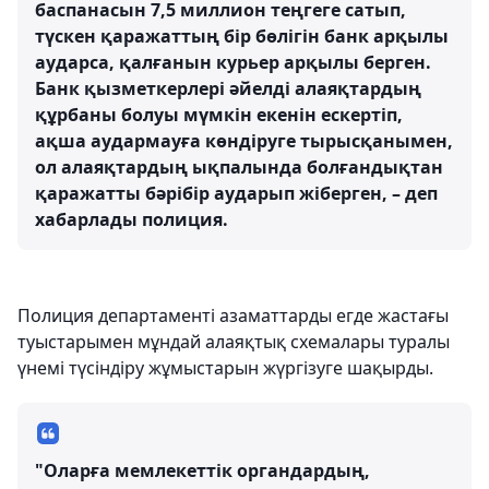
баспанасын 7,5 миллион теңгеге сатып,
түскен қаражаттың бір бөлігін банк арқылы
аударса, қалғанын курьер арқылы берген.
Банк қызметкерлері әйелді алаяқтардың
құрбаны болуы мүмкін екенін ескертіп,
ақша аудармауға көндіруге тырысқанымен,
ол алаяқтардың ықпалында болғандықтан
қаражатты бәрібір аударып жіберген, – деп
хабарлады полиция.
Полиция департаменті азаматтарды егде жастағы
туыстарымен мұндай алаяқтық схемалары туралы
үнемі түсіндіру жұмыстарын жүргізуге шақырды.
"Оларға мемлекеттік органдардың,