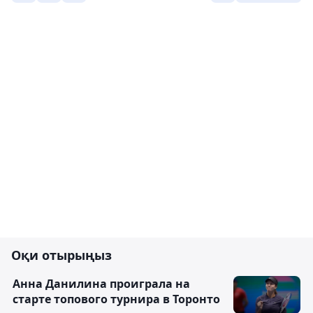
Оқи отырыңыз
Анна Данилина проиграла на
старте топового турнира в Торонто