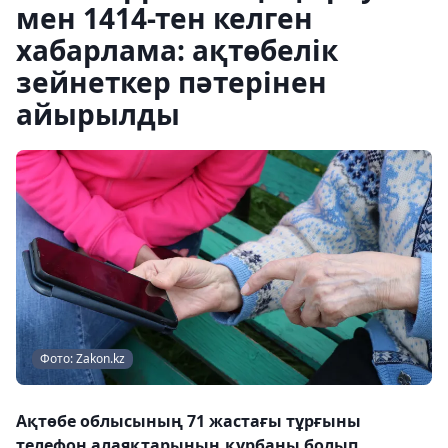
мен 1414-тен келген
хабарлама: ақтөбелік
зейнеткер пәтерінен
айырылды
Фото: Zakon.kz
Ақтөбе облысының 71 жастағы тұрғыны
телефон алаяқтарының құрбаны болып,