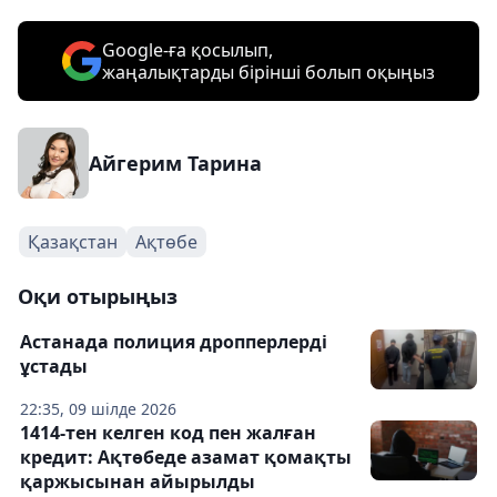
Google-ға қосылып,
жаңалықтарды бірінші болып оқыңыз
Айгерим Тарина
Қазақстан
Ақтөбе
Оқи отырыңыз
Астанада полиция дропперлерді
ұстады
22:35, 09 шілде 2026
1414-тен келген код пен жалған
кредит: Ақтөбеде азамат қомақты
қаржысынан айырылды