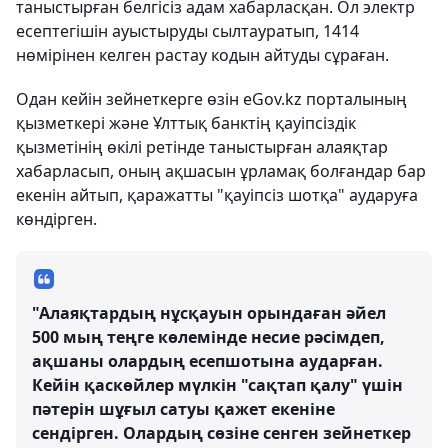
таныстырған белгісіз адам хабарласқан. Ол электр
есептегішін ауыстыруды сылтауратып, 1414
нөмірінен келген растау кодын айтуды сұраған.
Одан кейін зейнеткерге өзін eGov.kz порталының
қызметкері және Ұлттық банктің қауіпсіздік
қызметінің өкілі ретінде таныстырған алаяқтар
хабарласып, оның ақшасын ұрламақ болғандар бар
екенін айтып, қаражатты "қауіпсіз шотқа" аударуға
көндірген.
"Алаяқтардың нұсқауын орындаған әйел
500 мың теңге көлемінде несие рәсімдеп,
ақшаны олардың есепшотына аударған.
Кейін қаскөйлер мүлкін "сақтап қалу" үшін
пәтерін шұғыл сатуы қажет екеніне
сендірген. Олардың сөзіне сенген зейнеткер