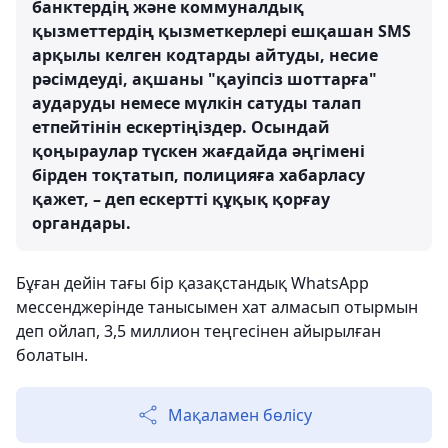
банктердің және коммуналдық
қызметтердің қызметкерлері ешқашан SMS
арқылы келген кодтарды айтуды, несие
рәсімдеуді, ақшаны "қауіпсіз шоттарға"
аударуды немесе мүлкін сатуды талап
етпейтінін ескертіңіздер. Осындай
қоңыраулар түскен жағдайда әңгімені
бірден тоқтатып, полицияға хабарласу
қажет, – деп ескертті құқық қорғау
органдары.
Бұған дейін тағы бір қазақстандық WhatsApp
мессенджерінде танысымен хат алмасып отырмын
деп ойлап, 3,5 миллион теңгесінен айырылған
болатын.
Мақаламен бөлісу