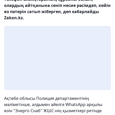
олардың айтқанына сеніп несие рәсімдеп, кейін
өз пәтерін сатып жіберген, деп хабарлайды
Zakon.kz.
Ақтөбе облысы Полиция департаментінің
мәліметінше, алдымен әйелге WhatsApp арқылы
өзін "Энерго Снаб" ЖШС-нің қызметкері ретінде