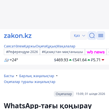
Қаз
Саясат
Әлем
Қаржы
Оқиға
Құқық
Мақалалар
#Референдум-2026
#Қазақстан мақтанышы
+24°
$
469.93
€
541.64
₽
5.71
Басты
Барлық жаңалықтар
Оқиғалар туралы жаңалықтар
Оқиғалар
15:09, 01 шілде 2026
WhatsApp-тағы қоңырау