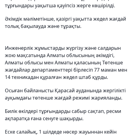
тұрғындары уақытша қауіпсіз жерге көшірілді.
Әкімдік мәліметінше, қазіргі уақытта жедел жағдай
толық бақылауда және тұрақты.
Инженерлік жұмыстарды жүргізу және салдарын
жою мақсатында Алматы облысының әкімдігі,
Алматы облысы мен Алматы қаласының Төтенше
жағдайлар департаменттері бірлесіп 77 маман мен
14 техникадан құралған жедел штаб құрды.
Осыған байланысты Қарасай ауданында жергілікті
ауқымдағы төтенше жағдай режимі жарияланды.
Билік өкілдері тұрғындарды сабыр сақтап, ресми
ақпаратқа ғана сенуге шақырды.
Еске салайық, 1 шілдеде нөсер жауыннан кейін