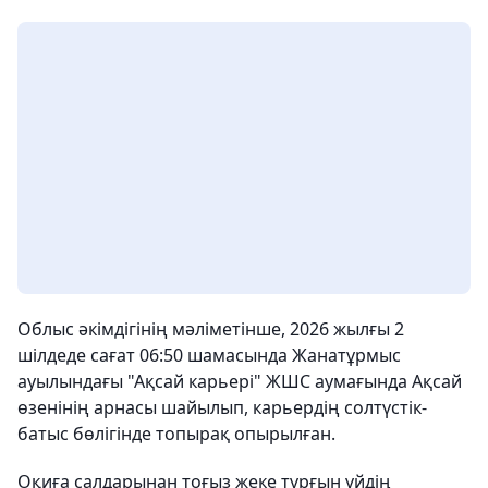
Облыс әкімдігінің мәліметінше, 2026 жылғы 2
шілдеде сағат 06:50 шамасында Жанатұрмыс
ауылындағы "Ақсай карьері" ЖШС аумағында Ақсай
өзенінің арнасы шайылып, карьердің солтүстік-
батыс бөлігінде топырақ опырылған.
Оқиға салдарынан тоғыз жеке тұрғын үйдің