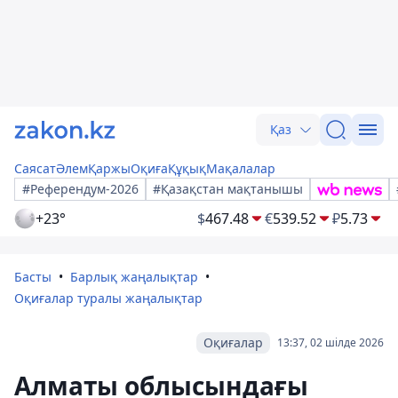
Қаз
Саясат
Әлем
Қаржы
Оқиға
Құқық
Мақалалар
#Референдум-2026
#Қазақстан мақтанышы
+23°
$
467.48
€
539.52
₽
5.73
Басты
Барлық жаңалықтар
Оқиғалар туралы жаңалықтар
Оқиғалар
13:37, 02 шілде 2026
Алматы облысындағы