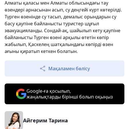
Алматы қаласы мен Алматы облысындағы тау
өзендері арнасынан асып, су деңгейі күрт көтерілді.
Түрген өзенінде су тасып, демалыс орындарын су
басу қаупіне байланысты туристер шұғыл
эвакуацияланды. Сондай-ақ, шайылып кету қаупіне
байланысты Түрген өзені арқылы өтетін көпір
жабылып, Қаскелең шатқалындағы көпірді өзен
ағыны қиратып кеткен болатын.
Мақаламен бөлісу
Google-ға қосылып,
жаңалықтарды бірінші болып оқыңыз
Айгерим Тарина