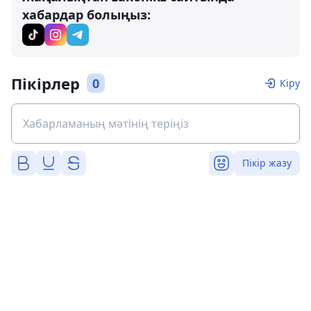
хабардар болыңыз:
Пікірлер
0
Кіру
Пікір жазу