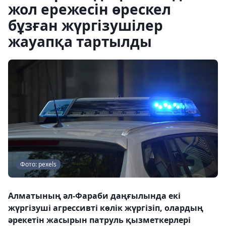
жол ережесін өрескел
бұзған жүргізушілер
жауапқа тартылды
Фото: pexels
Алматының әл-Фараби даңғылында екі
жүргізуші агрессивті көлік жүргізіп, олардың
әрекетін жасырын патруль қызметкерлері