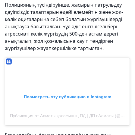
Полицияның түсіндіруінше, жасырын патрульдеу
қауіпсіздік талаптарын әдейі елемейтін және жол-
көлік оқиғаларына себеп болатын жүргізушілерді
анықтауға бағытталған. Бұл әдіс енгізілгелі бері
агрессивті көлік жүргізудің 500-ден астам дерегі
анықталып, жол қозғалысына қауіп төндірген
жүргізушілер жауапкершілікке тартылған.
Посмотреть эту публикацию в Instagram
Публикация от Алматы қаласының ПД | ДП г.Алматы (@almaty.police)