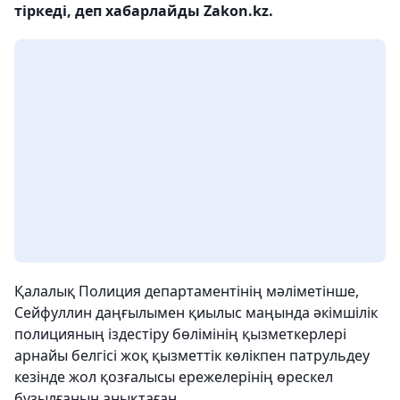
тіркеді, деп хабарлайды Zakon.kz.
Қалалық Полиция департаментінің мәліметінше,
Сейфуллин даңғылымен қиылыс маңында әкімшілік
полицияның іздестіру бөлімінің қызметкерлері
арнайы белгісі жоқ қызметтік көлікпен патрульдеу
кезінде жол қозғалысы ережелерінің өрескел
бұзылғанын анықтаған.