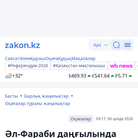
Қаз
Саясат
Әлем
Қаржы
Оқиға
Құқық
Мақалалар
#Референдум-2026
#Қазақстан мақтанышы
+32°
$
469.93
€
541.64
₽
5.71
Басты
Барлық жаңалықтар
Оқиғалар туралы жаңалықтар
Оқиғалар
09:17, 09 шілде 2026
Әл-Фараби даңғылында