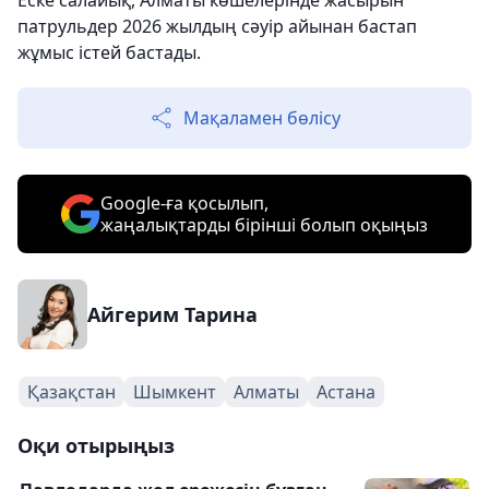
Еске салайық, Алматы көшелерінде жасырын
патрульдер 2026 жылдың сәуір айынан бастап
жұмыс істей бастады.
Мақаламен бөлісу
Google-ға қосылып,
жаңалықтарды бірінші болып оқыңыз
Айгерим Тарина
Қазақстан
Шымкент
Алматы
Астана
Оқи отырыңыз