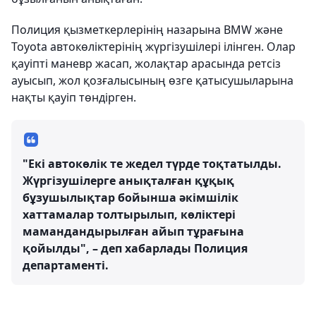
Полиция қызметкерлерінің назарына BMW және
Toyota автокөліктерінің жүргізушілері ілінген. Олар
қауіпті маневр жасап, жолақтар арасында ретсіз
ауысып, жол қозғалысының өзге қатысушыларына
нақты қауіп төндірген.
"Екі автокөлік те жедел түрде тоқтатылды.
Жүргізушілерге анықталған құқық
бұзушылықтар бойынша әкімшілік
хаттамалар толтырылып, көліктері
мамандандырылған айып тұрағына
қойылды", – деп хабарлады Полиция
департаменті.