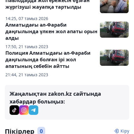
Павлодарда жол ережесін бұзған
жүргізуші жауапқа тартылды
14:25, 07 тамыз 2026
Алматыдағы әл-Фараби
даңғылында үлкен жол апаты орын
алды
17:50, 21 тамыз 2023
Полиция Алматыдағы әл-Фараби
даңғылында болған ірі жол
апатының себебін айтты
21:44, 21 тамыз 2023
Жаңалықтан zakon.kz сайтында
хабардар болыңыз:
Пікірлер
0
Кіру