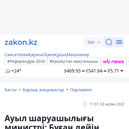
Қаз
Саясат
Әлем
Қаржы
Оқиға
Құқық
Мақалалар
#Референдум-2026
#Қазақстан мақтанышы
+24°
$
469.93
€
541.64
₽
5.71
Басты
Барлық жаңалықтар
Парламент
11:37, 02 ақпан 2022
Ауыл шаруашылығы
министрі: Бұған дейін