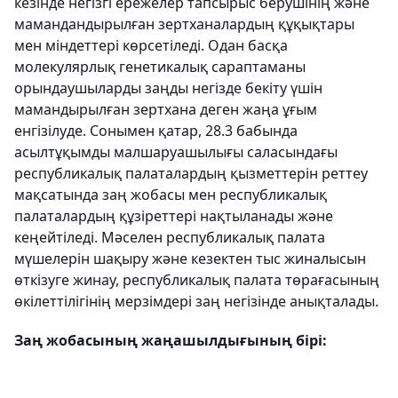
кезінде негізгі ережелер тапсырыс берушінің және
мамандандырылған зертханалардың құқықтары
мен міндеттері көрсетіледі. Одан басқа
молекулярлық генетикалық сараптаманы
орындаушыларды заңды негізде бекіту үшін
мамандырылған зертхана деген жаңа ұғым
енгізілуде. Сонымен қатар, 28.3 бабында
асылтұқымды малшаруашылығы саласындағы
республикалық палаталардың қызметтерін реттеу
мақсатында заң жобасы мен республикалық
палаталардың құзіреттері нақтыланады және
кеңейтіледі. Мәселен республикалық палата
мүшелерін шақыру және кезектен тыс жиналысын
өткізуге жинау, республикалық палата төрағасының
өкілеттілігінің мерзімдері заң негізінде анықталады.
Заң жобасының жаңашылдығының бірі: