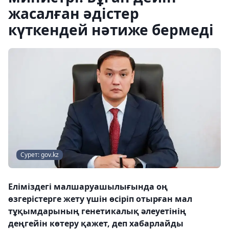
жасалған әдістер
күткендей нәтиже бермеді
Сурет: gov.kz
Еліміздегі малшаруашылығында оң
өзгерістерге жету үшін өсіріп отырған мал
тұқымдарының генетикалық әлеуетінің
деңгейін көтеру қажет, деп хабарлайды