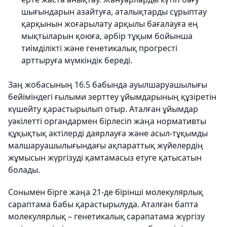
шығындарын азайтуға, аталықтарды сұрыптау
қарқынын жоғарылату арқылы бағалауға ең
мықтыларын қоюға, әрбір тұқым бойынша
тиімділікті және генетикалық прогресті
арттыруға мүмкіндік береді.
Заң жобасының 16.5 бабында ауылшаруашылығы
бейіміндегі ғылыми зерттеу ұйымдарының құзіретін
күшейту қарастырылып отыр. Аталған ұйымдар
уәкілетті органдармен бірлесіп жаңа нормативты
құқықтық актілерді даярлауға және асыл-тұқымды
малшаруашылығындағы ақпараттық жүйелердің
жұмысын жүргізуді қамтамасыз етуге қатысатын
болады.
Сонымен бірге жаңа 21-де бірінші молекулярлық
сараптама бабы қарастырылуда. Аталған бапта
молекулярлық – генетикалық сарапатама жүргізу