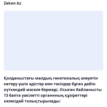
Zakon.kz
Қолданыстағы малдың генетикалық әлеуетін
көтеру үшін әдістер мен тәсілдер бұған дейін
күткендей мәселе бермеді. Осыған байланысты
13 бапта уәкілетті органнның құзіреттері
келесідей толықтырылады: