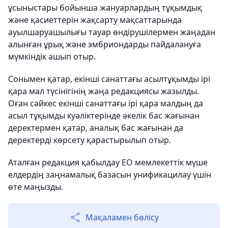
ұсыныстары бойынша жануарлардың тұқымдық
және қасиеттерін жақсарту мақсаттарында
ауылшаруашылығы тауар өндірушілермен жаңадан
алынған ұрық және эмбриондарды пайдалануға
мүмкіндік ашып отыр.
Сонымен қатар, екінші санаттағы асылтұқымды ірі
қара мал түсінігінің жаңа редакциясы жазылды.
Оған сәйкес екінші санаттағы ірі қара малдың да
асыл тұқымды куәліктерінде әкелік бас жағынан
деректермен қатар, аналық бас жағынан да
деректерді көрсету қарастырылып отыр.
Аталған редакция қабылдау ЕО мемлекеттік мүше
елдердің заңнамалық базасын унификацилау үшін
өте маңызды.
Мақаламен бөлісу