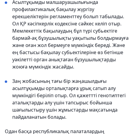
Асылтұқымды малшаруашылығында
профилактикалық бақылау жүргізу
ерекшеліктерін регламенттеу болып табылады.
Ол ҚР кәсіпкерлік кодексіне сәйкес келіп отыр.
Мемлекеттік бақылаудың бұл түрі субьектіге
бармай-ақ бұзушылықты уақытылы болдырмауға
және оған жол бермеуге мүмкіндік береді. Және
ең бастысы бақылау субьектілеріне өз бетінше
уәкілетті орган анықтаған бұзушылықтарды
жоюға мүмкіндік жасайды.
Заң жобасының тағы бір жаңашылдығы
асылтұқымды орталықтарға ұрық сатып алу
мүмкіндігі беріліп отыр. Ол қажеттті генотиптегі
аталықтарды алу үшін тапсырыс бойынша
шағылыстыру үшін жұмыстарды мақсатында
пайдаланатын болады.
Одан басқа республикалық палаталардың