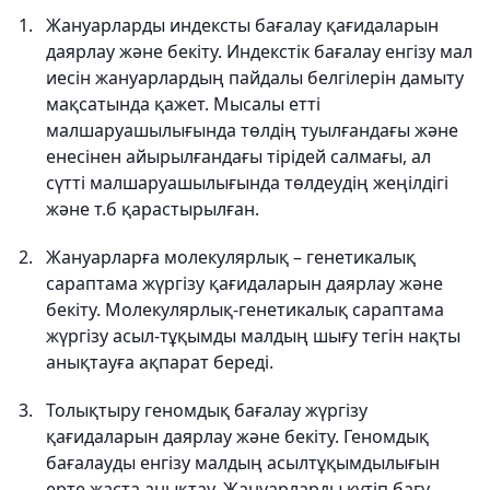
Жануарларды индексты бағалау қағидаларын
даярлау және бекіту. Индекстік бағалау енгізу мал
иесін жануарлардың пайдалы белгілерін дамыту
мақсатында қажет. Мысалы етті
малшаруашылығында төлдің туылғандағы және
енесінен айырылғандағы тірідей салмағы, ал
сүтті малшаруашылығында төлдеудің жеңілдігі
және т.б қарастырылған.
Жануарларға молекулярлық – генетикалық
сараптама жүргізу қағидаларын даярлау және
бекіту. Молекулярлық-генетикалық сараптама
жүргізу асыл-тұқымды малдың шығу тегін нақты
анықтауға ақпарат береді.
Толықтыру геномдық бағалау жүргізу
қағидаларын даярлау және бекіту. Геномдық
бағалауды енгізу малдың асылтұқымдылығын
ерте жаста анықтау. Жануарларды күтіп бағу