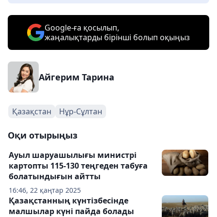
Google-ға қосылып,
жаңалықтарды бірінші болып оқыңыз
Айгерим Тарина
Қазақстан
Нұр-Сұлтан
Оқи отырыңыз
Ауыл шаруашылығы министрі
картопты 115-130 теңгеден табуға
болатындығын айтты
16:46, 22 қаңтар 2025
Қазақстанның күнтізбесінде
малшылар күні пайда болады