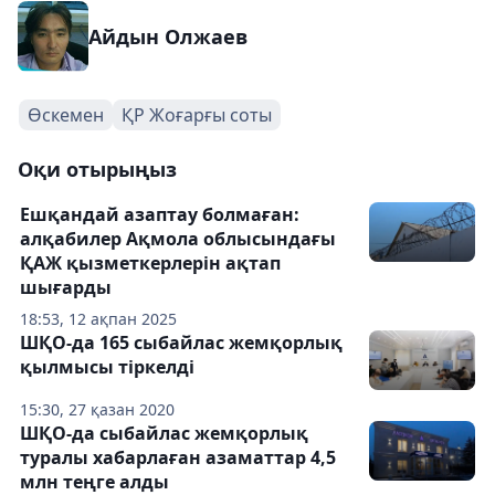
Айдын Олжаев
Өскемен
ҚР Жоғарғы соты
Оқи отырыңыз
Ешқандай азаптау болмаған:
алқабилер Ақмола облысындағы
ҚАЖ қызметкерлерін ақтап
шығарды
18:53, 12 ақпан 2025
ШҚО-да 165 сыбайлас жемқорлық
қылмысы тіркелді
15:30, 27 қазан 2020
ШҚО-да сыбайлас жемқорлық
туралы хабарлаған азаматтар 4,5
млн теңге алды