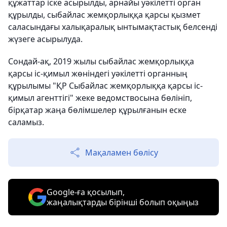
құжаттар іске асырылды, арнайы уәкілетті орган
құрылды, сыбайлас жемқорлыққа қарсы қызмет
саласындағы халықаралық ынтымақтастық белсенді
жүзеге асырылуда.
Сондай-ақ, 2019 жылы сыбайлас жемқорлыққа
қарсы іс-қимыл жөніндегі уәкілетті органның
құрылымы "ҚР Сыбайлас жемқорлыққа қарсы іс-
қимыл агенттігі" жеке ведомствосына бөлініп,
бірқатар жаңа бөлімшелер құрылғанын еске
саламыз.
Мақаламен бөлісу
Google-ға қосылып,
жаңалықтарды бірінші болып оқыңыз