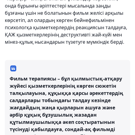
онда бұрынғы әріптестері мысалында заңды
бұзғаны үшін не болатынын фильм желісі арқылы
көрсетіп, ал олардың көрген бейнефильмінен
психологқа қызметкерлердің реакциясын талдауға,
ҚАЖ қызметкерлерінің деструктивті жай-күйі мен
мінез-құлық нысандарын түзетуге мүмкіндік берді.
Фильм терапиясы – бұл қылмыстық-атқару
жүйесі қызметкерлерінің көрген сюжетін
талқылауына, құқыққа қарсы әрекеттердің
салдарлары тобындағы талдау кезінде
жағдайдың жаңа қырларын ашуға және
әрбір құқық бұзушылық жазадан
құтылмаушылыққа әкеп соқтыратынын
түсінуді қабылдауға, сондай-ақ фильмді