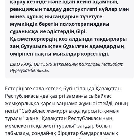
қарау кезінде және одан кейін адамның
реакциясын талдау деструктивті күйлер мен
мінез-құлық нысандарын түзетуге
мүмкіндік беретін психотерапиядағы
сұранысқа ие әдістердің бірі.
Қызметкерлердің көз алдында тағдырлары
заң бұзушылықпен бұзылған адамдардың
өмірінен нақты мысалдар көрсетілді.
ШҚО ҚАЖД ОВ 156/6 мекемесінің психологы Мархабат
Нұрмұхамбетқызы
Естеріңізге сала кетсек, бүгінгі таңда Қазақстан
Республикасында қазіргі заманғы сыбайлас
жемқорлыққа қарсы заңнама жұмыс істейді, оның
негізі "Сыбайлас жемқорлыққа қарсы іс-қимыл
туралы" және "Қазақстан Республикасының
мемлекеттік қызметі туралы" заңдар болып
табылады, сондай-ақ бірқатар бағдарламалық