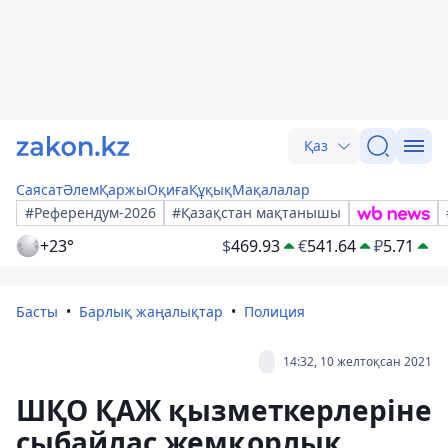
Қаз
Саясат
Әлем
Қаржы
Оқиға
Құқық
Мақалалар
#Референдум-2026
#Қазақстан мақтанышы
+23°
$
469.93
€
541.64
₽
5.71
Басты
Барлық жаңалықтар
Полиция
14:32, 10 желтоқсан 2021
ШҚО ҚАЖ қызметкерлеріне
сыбайлас жемқорлық