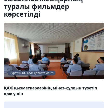
туралы фильмдер
көрсетілді
Сурет: ШҚО ҚАЖ департаменті
ҚАЖ қызметкерлерінің мінез-құлқын түзетіп
қою үшін