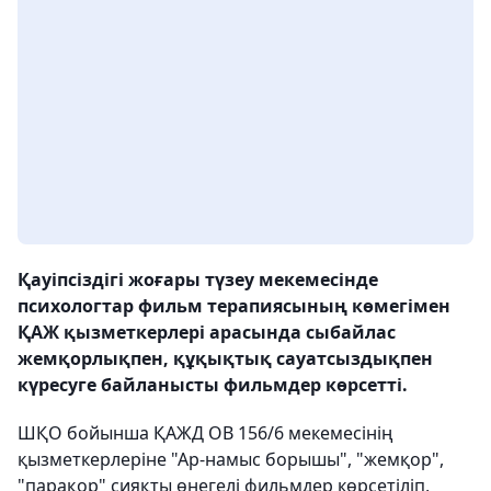
Қауіпсіздігі жоғары түзеу мекемесінде
психологтар фильм терапиясының көмегімен
ҚАЖ қызметкерлері арасында сыбайлас
жемқорлықпен, құқықтық сауатсыздықпен
күресуге байланысты фильмдер көрсетті.
ШҚО бойынша ҚАЖД ОВ 156/6 мекемесінің
қызметкерлеріне "Ар-намыс борышы", "жемқор",
"парақор" сияқты өнегелі фильмдер көрсетіліп,