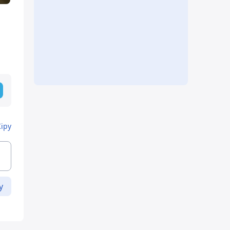
Кіру
у