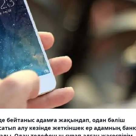
де бейтаныс адамға жақындап, одан бәліш
і сатып алу кезінде жеткіншек ер адамның банк
лады. Одан телефонын сұрап алған жасөспірім