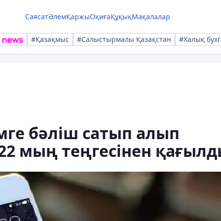
Саясат
Әлем
Қаржы
Оқиға
Құқық
Мақалалар
#Қазақмыс
#Салыстырмалы Қазақстан
#Халық бухг
мге бәліш сатып алып
22 мың теңгесінен қағыл