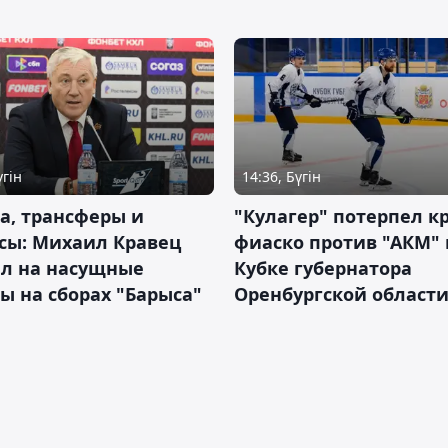
үгін
14:36, Бүгін
а, трансферы и
"Кулагер" потерпел к
сы: Михаил Кравец
фиаско против "АКМ" 
ил на насущные
Кубке губернатора
ы на сборах "Барыса"
Оренбургской област