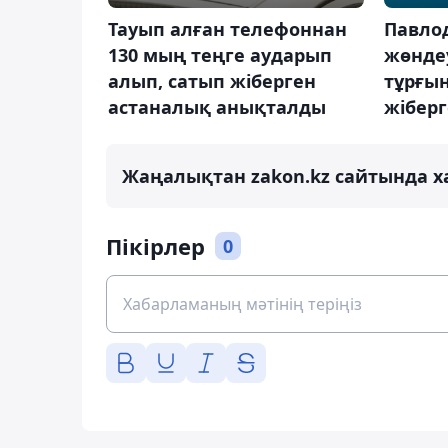
Тауып алған телефоннан
Павло
130 мың теңге аударып
жөнде
алып, сатып жіберген
тұрғын
астаналық анықталды
жібер
Жаңалықтан zakon.kz сайтында х
Пікірлер
0