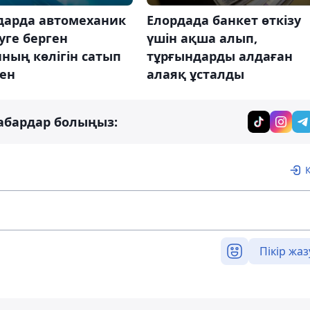
дарда автомеханик
Елордада банкет өткізу
уге берген
үшін ақша алып,
ның көлігін сатып
тұрғындарды алдаған
ген
алаяқ ұсталды
абардар болыңыз:
Пікір жаз