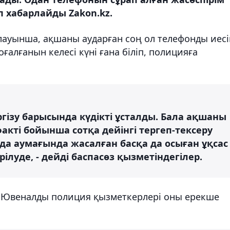
п хабарлайды Zakon.kz.
лауынша, ақшаны аударған соң ол телефонды иесі
алғанын келесі күні ғана біліп, полицияға
ргізу барысында күдікті ұсталды. Бала ақшаны
акті бойынша сотқа дейінгі тергеп-тексеру
да аумағында жасалған басқа да осыған ұқсас
луде, - дейді баспасөз қызметіндегілер.
ы. Ювеналды полиция қызметкерлері оны ерекше