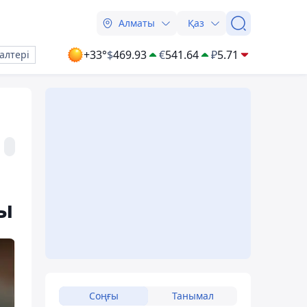
Алматы
Қаз
+33°
$
469.93
€
541.64
₽
5.71
алтері
ды
Соңғы
Танымал