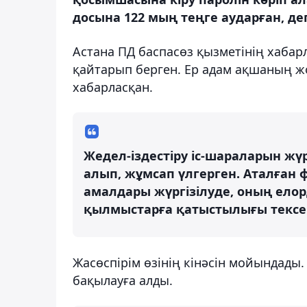
досына 122 мың теңге аударған, де
Астана ПД баспасөз қызметінің хабар
қайтарып берген. Ер адам ақшаның жоғ
хабарласқан.
Жедел-іздестіру іс-шараларын жү
алып, жұмсап үлгерген. Аталған ф
амалдары жүргізілуде, оның елор
қылмыстарға қатыстылығы тексері
Жасөспірім өзінің кінәсін мойындад
бақылауға алды.