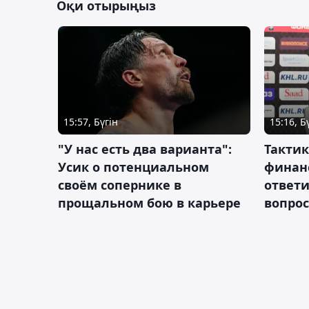
Оқи отырыңыз
15:57, Бүгін
15:16, Б
"У нас есть два варианта":
Тактик
Усик о потенциальном
финан
своём сопернике в
ответ
прощальном бою в карьере
вопрос