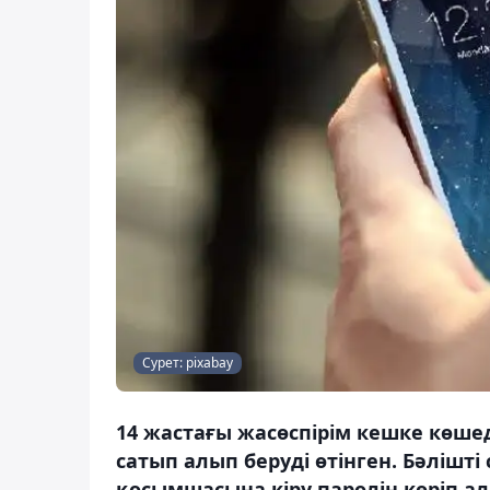
Сурет: pixabay
14 жастағы жасөспірім кешке көше
сатып алып беруді өтінген. Бәлішт
қосымшасына кіру паролін көріп а