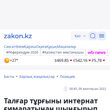
Қаз
Саясат
Әлем
Қаржы
Оқиға
Құқық
Мақалалар
#Референдум-2026
#Қазақстан мақтанышы
+27°
$
469.85
€
542.16
₽
5.78
Басты
Барлық жаңалықтар
Полиция
00:45, 09 желтоқсан 2022
Талғар тұрғыны интернат
ғимаратынан шыңғырып