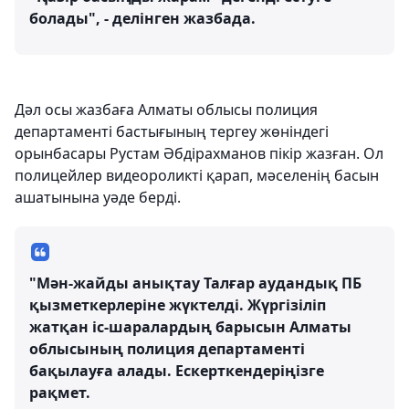
болады", - делінген жазбада.
Дәл осы жазбаға Алматы облысы полиция
департаменті бастығының тергеу жөніндегі
орынбасары Рустам Әбдірахманов пікір жазған. Ол
полицейлер видеороликті қарап, мәселенің басын
ашатынына уәде берді.
"Мән-жайды анықтау Талғар аудандық ПБ
қызметкерлеріне жүктелді. Жүргізіліп
жатқан іс-шаралардың барысын Алматы
облысының полиция департаменті
бақылауға алады. Ескерткендеріңізге
рақмет.