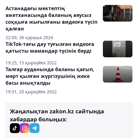
Астанадағы мектептің
әжетханасында баланың аяусыз
соққыға жығылғаны видеоға түсіп
қалған
22:09, 26 қараша 2024
TikTok-тағы дау туғызған видеоға
қатысты мамандар түсінік берді
19:25, 15 қыркүйек 2022
Талғар ауданында баланы қағып,
мерт қылған жүргізушінің жеке
басы анықталды
19:31, 20 қыркүйек 2022
Жаңалықтан zakon.kz сайтында
хабардар болыңыз: