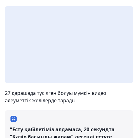
27 қарашада түсілген болуы мүмкін видео
әлеуметтік желілерде тарады.
"Есту қабілетіміз алдамаса, 20-секундта
"Қазір басыңды жарам" дегенді естуге