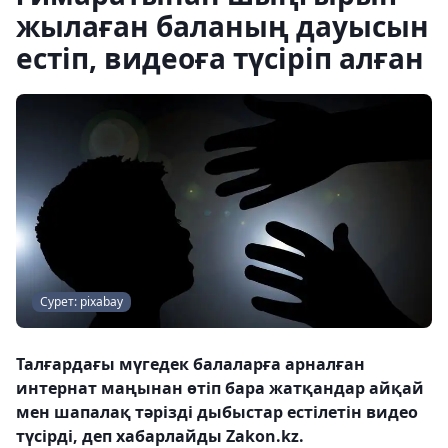
жылаған баланың дауысын
естіп, видеоға түсіріп алған
Сурет: pixabay
Талғардағы мүгедек балаларға арналған
интернат маңынан өтіп бара жатқандар айқай
мен шапалақ тәрізді дыбыстар естілетін видео
түсірді, деп хабарлайды Zakon.kz.