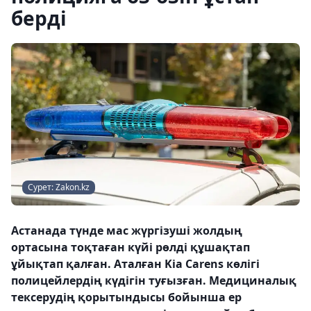
берді
Сурет: Zakon.kz
Астанада түнде мас жүргізуші жолдың
ортасына тоқтаған күйі рөлді құшақтап
ұйықтап қалған. Аталған Kia Carens көлігі
полицейлердің күдігін туғызған. Медициналық
тексерудің қорытындысы бойынша ер