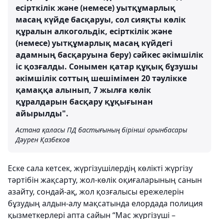
есірткілік және (немесе) уытқұмарлық
масаң күйде басқаруы, сол сияқты көлік
құралын алкогольдік, есірткілік және
(немесе) уытқұмарлық масаң күйдегі
адамның басқаруына беру) сәйкес әкімшілік
іс қозғалды. Сонымен қатар құқық бұзушы
әкімшілік соттың шешімімен 20 тәулікке
қамаққа алынып, 7 жылға көлік
құралдарын басқару құқығынан
айырылды".
Астана қаласы ПД бастығының бірінші орынбасары
Дәурен Қазбеков
Еске сала кетсек, жүргізушілердің көлікті жүргізу
тәртібін жақсарту, жол-көлік оқиғаларының санын
азайту, сондай-ақ, жол қозғалысы ережелерін
бұзудың алдын-алу мақсатында елордада полиция
қызметкерлері апта сайын “Мас жүргізуші –