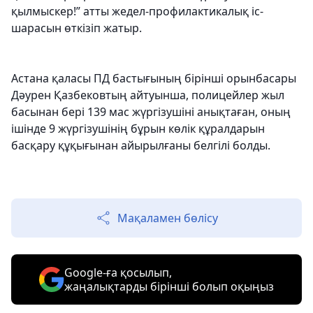
қылмыскер!” атты жедел-профилактикалық іс-
шарасын өткізіп жатыр.
Астана қаласы ПД бастығының бірінші орынбасары
Дәурен Қазбековтың айтуынша, полицейлер жыл
басынан бері 139 мас жүргізушіні анықтаған, оның
ішінде 9 жүргізушінің бұрын көлік құралдарын
басқару құқығынан айырылғаны белгілі болды.
Мақаламен бөлісу
Google-ға қосылып,
жаңалықтарды бірінші болып оқыңыз