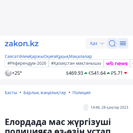
Қаз
Саясат
Әлем
Қаржы
Оқиға
Құқық
Мақалалар
#Референдум-2026
#Қазақстан мақтанышы
+25°
$
469.93
€
541.64
₽
5.71
Басты
Барлық жаңалықтар
Полиция
14:46, 28 қаңтар 2023
Елордада мас жүргізуші
полицияға өз-өзін ұстап