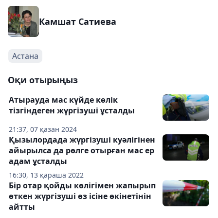
Камшат Сатиева
Астана
Оқи отырыңыз
Атырауда мас күйде көлік
тізгіндеген жүргізуші ұсталды
21:37, 07 қазан 2024
Қызылордада жүргізуші куәлігінен
айырылса да рөлге отырған мас ер
адам ұсталды
16:30, 13 қараша 2022
Бір отар қойды көлігімен жапырып
өткен жүргізуші өз ісіне өкінетінін
айтты