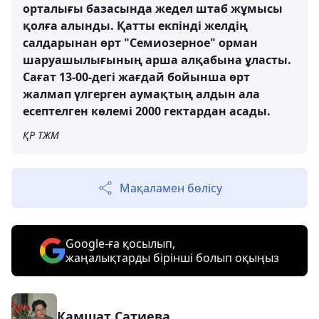
орталығы базасында жедел штаб жұмысы
қолға алынды. Қатты екпінді желдің
салдарынан өрт "Семиозерное" орман
шаруашылығының арша алқабына ұласты.
Сағат 13-00-дегі жағдай бойынша өрт
жалмап үлгерген аумақтың алдын ала
есептелген көлемі 2000 гектардан асады.
ҚР ТЖМ
Мақаламен бөлісу
Google-ға қосылып,
жаңалықтарды бірінші болып оқыңыз
Камшат Сатиева