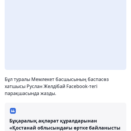
Бұл туралы Мемлекет басшысының баспасөз
хатшысы Руслан Желдібай Facebook-тегі
парақшасында жазды.
Бұқаралық ақпарат құралдарынан
«Қостанай облысындағы өртке байланысты