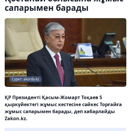
сапарымен барады
Сурет: akorda.kz
ҚР Президенті Қасым-Жомарт Тоқаев 5
қыркүйектегі жұмыс кестесіне сәйкес Торғайға
жұмыс сапарымен барады, деп хабарлайды
Zakon.kz.