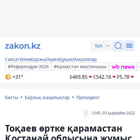
Қаз
Саясат
Әлем
Қаржы
Оқиға
Құқық
Мақалалар
#Референдум-2026
#Қазақстан мақтанышы
+31°
$
469.85
€
542.16
₽
5.78
Басты
Барлық жаңалықтар
Президент
13:45, 03 қыркүйек 2022
Тоқаев өртке қарамастан
Қостанай облысына жұмыс