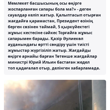
Мемлекет басшысының осы өңірге
жоспарланған сапары бола ма?» - деген
сауалдар келіп жатыр. Қалыптасып отырған
жағдайға қарамастан, Президент өзінің
берген сөзінен таймай, 5 қыркүйектегі
жұмыс кестесіне сәйкес Торғайға жұмыс
сапарымен барады. Қазір Әулиекөл
ауданындағы өртті сөндіру үшін тиісті
жұмыстар жүргізіліп жатыр. Жағдайды
өңірге арнайы барған Төтенше жағдайлар
министрі Юрий Ильин бастаған жедел
топ қадағалап отыр, делінген хабарламада.