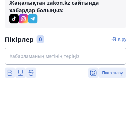
Жаңалықтан zakon.kz сайтында
хабардар болыңыз:
Пікірлер
0
Кіру
Пікір жазу