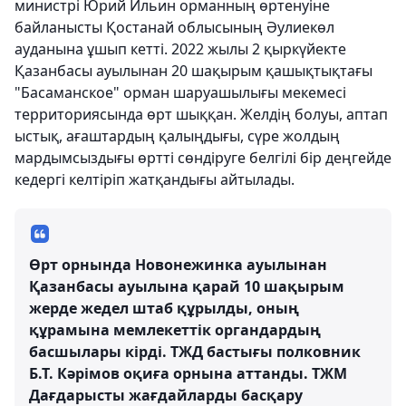
министрі Юрий Ильин орманның өртенуіне
байланысты Қостанай облысының Әулиекөл
ауданына ұшып кетті. 2022 жылы 2 қыркүйекте
Қазанбасы ауылынан 20 шақырым қашықтықтағы
"Басаманское" орман шаруашылығы мекемесі
территориясында өрт шыққан. Желдің болуы, аптап
ыстық, ағаштардың қалыңдығы, сүре жолдың
мардымсыздығы өртті сөндіруге белгілі бір деңгейде
кедергі келтіріп жатқандығы айтылады.
Өрт орнында Новонежинка ауылынан
Қазанбасы ауылына қарай 10 шақырым
жерде жедел штаб құрылды, оның
құрамына мемлекеттік органдардың
басшылары кірді. ТЖД бастығы полковник
Б.Т. Кәрімов оқиға орнына аттанды. ТЖМ
Дағдарысты жағдайларды басқару