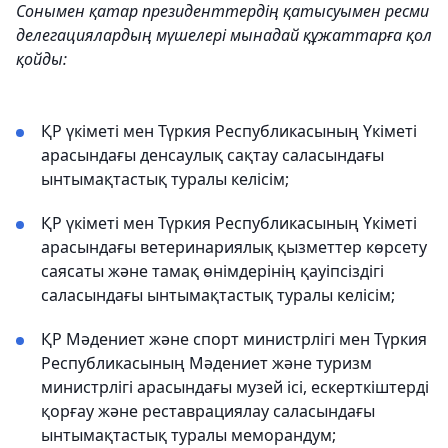
Сонымен қатар президенттердің қатысуымен ресми
делегациялардың мүшелері мынадай құжаттарға қол
қойды:
ҚР үкіметі мен Түркия Республикасының Үкіметі
арасындағы денсаулық сақтау саласындағы
ынтымақтастық туралы келісім;
ҚР үкіметі мен Түркия Республикасының Үкіметі
арасындағы ветеринариялық қызметтер көрсету
саясаты және тамақ өнімдерінің қауіпсіздігі
саласындағы ынтымақтастық туралы келісім;
ҚР Мәдениет және спорт министрлігі мен Түркия
Республикасының Мәдениет және туризм
министрлігі арасындағы музей ісі, ескерткіштерді
қорғау және реставрациялау саласындағы
ынтымақтастық туралы меморандум;