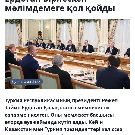
мәлімдемеге қол қойды
Сурет: akorda.kz
Түркия Республикасының президенті Режеп
Тайип Ердоған Қазақстанға мемлекеттік
сапармен келген. Оны мемлекет басшысы
елорда әуежайында күтіп алды. Кейін
Қазақстан мен Түркия президенттері келіссөз