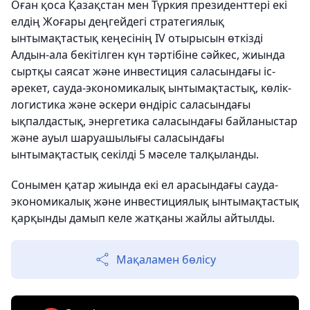
Оған қоса Қазақстан мен Түркия президенттері екі
елдің Жоғары деңгейдегі стратегиялық
ынтымақтастық кеңесінің IV отырысын өткізді
Алдын-ала бекітілген күн тәртібіне сәйкес, жиында
сыртқы саясат және инвестиция саласындағы іс-
әрекет, сауда-экономикалық ынтымақтастық, көлік-
логистика және әскери өндіріс саласындағы
ықпалдастық, энергетика саласындағы байланыстар
және ауыл шаруашылығы саласындағы
ынтымақтастық секілді 5 мәселе талқыланды.
Сонымен қатар жиында екі ел арасындағы сауда-
экономикалық және инвестициялық ынтымақтастық
қарқынды дамып келе жатқаны жайлы айтылды.
Мақаламен бөлісу