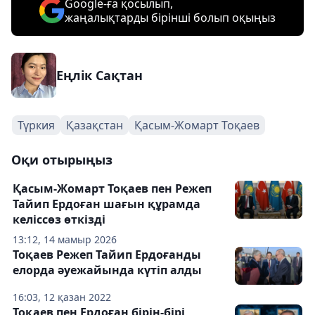
Google-ға қосылып,
жаңалықтарды бірінші болып оқыңыз
Еңлік Сақтан
Түркия
Қазақстан
Қасым-Жомарт Тоқаев
Оқи отырыңыз
Қасым-Жомарт Тоқаев пен Режеп
Тайип Ердоған шағын құрамда
келіссөз өткізді
13:12, 14 мамыр 2026
Тоқаев Режеп Тайип Ердоғанды
елорда әуежайында күтіп алды
16:03, 12 қазан 2022
Тоқаев пен Ердоған бірін-бірі