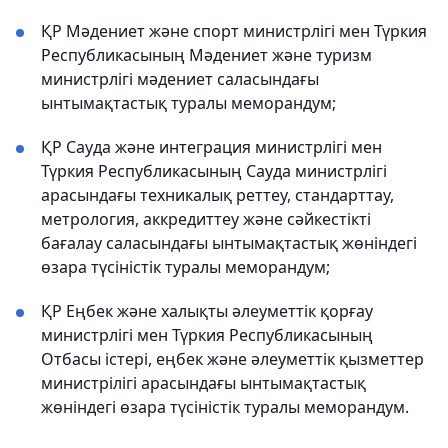
ҚР Мәдениет және спорт министрлігі мен Түркия
Республикасының Мәдениет және туризм
министрлігі мәдениет саласындағы
ынтымақтастық туралы меморандум;
ҚР Сауда және интеграция министрлігі мен
Түркия Республикасының Сауда министрлігі
арасындағы техникалық реттеу, стандарттау,
метрология, аккредиттеу және сәйкестікті
бағалау саласындағы ынтымақтастық жөніндегі
өзара түсіністік туралы меморандум;
ҚР Еңбек және халықты әлеуметтік қорғау
министрлігі мен Түркия Республикасының
Отбасы істері, еңбек және әлеуметтік қызметтер
министрілігі арасындағы ынтымақтастық
жөніндегі өзара түсіністік туралы меморандум.