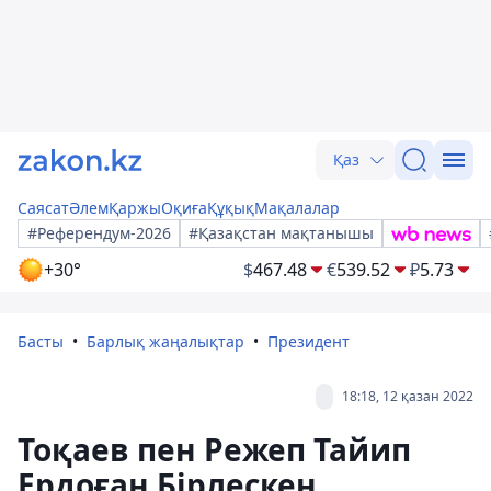
Қаз
Саясат
Әлем
Қаржы
Оқиға
Құқық
Мақалалар
#Референдум-2026
#Қазақстан мақтанышы
+30°
$
467.48
€
539.52
₽
5.73
Басты
Барлық жаңалықтар
Президент
18:18, 12 қазан 2022
Тоқаев пен Режеп Тайип
Ердоған Бірлескен