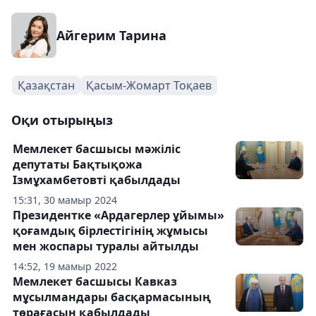
Айгерим Тарина
Қазақстан
Қасым-Жомарт Тоқаев
Оқи отырыңыз
Мемлекет басшысы мәжіліс
депутаты Бақтықожа
Ізмұхамбетовті қабылдады
15:31, 30 мамыр 2024
Президентке «Ардагерлер ұйымы»
қоғамдық бірлестігінің жұмысы
мен жоспары туралы айтылды
14:52, 19 мамыр 2022
Мемлекет басшысы Кавказ
мұсылмандары басқармасының
төрағасын қабылдады