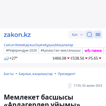
Қаз
Саясат
Әлем
Қаржы
Оқиға
Құқық
Мақалалар
#Референдум-2026
#Қазақстан мақтанышы
+27°
$
466.08
€
538.56
₽
5.65
Басты
Барлық жаңалықтар
Президент
17:35, 02 ақпан 2023
Мемлекет басшысы
«Ардагерлер ұйымы»