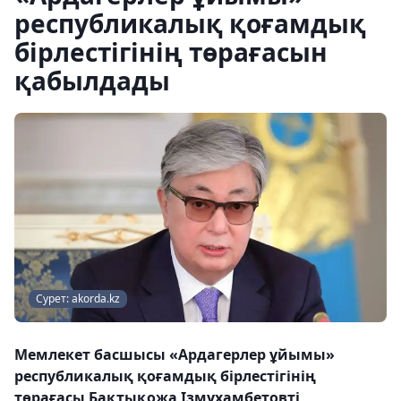
республикалық қоғамдық
бірлестігінің төрағасын
қабылдады
Сурет: akorda.kz
Мемлекет басшысы «Ардагерлер ұйымы»
республикалық қоғамдық бірлестігінің
төрағасы Бақтықожа Ізмұхамбетовті