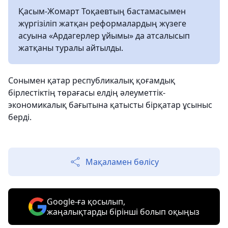
Қасым-Жомарт Тоқаевтың бастамасымен
жүргізіліп жатқан реформалардың жүзеге
асуына «Ардагерлер ұйымы» да атсалысып
жатқаны туралы айтылды.
Сонымен қатар республикалық қоғамдық
бірлестіктің төрағасы елдің әлеуметтік-
экономикалық бағытына қатысты бірқатар ұсыныс
берді.
Мақаламен бөлісу
Google-ға қосылып,
жаңалықтарды бірінші болып оқыңыз