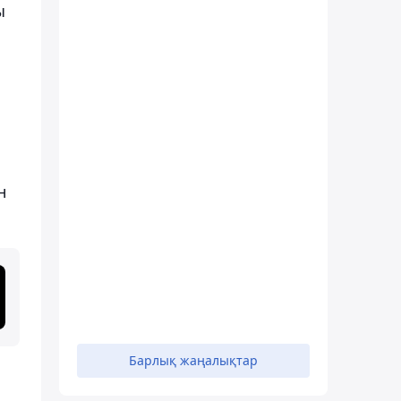
ы
н
Барлық жаңалықтар