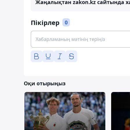
Жаңалықтан zakon.kz сайтында х
Пікірлер
0
Оқи отырыңыз