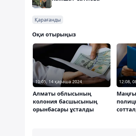
Қарағанды
Оқи отырыңыз
10:05, 14 қараша 2024
12:08, 0
Алматы облысының
Маңғы
колония басшысының
полиц
орынбасары ұсталды
сотта