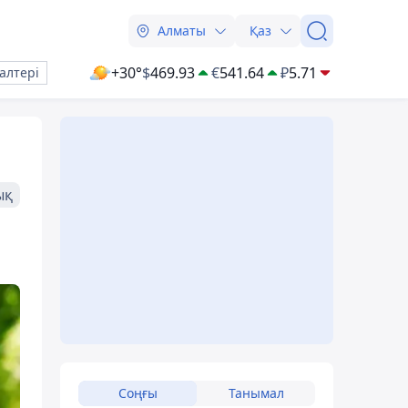
Алматы
Қаз
+30°
$
469.93
€
541.64
₽
5.71
алтері
ық
ы
Соңғы
Танымал