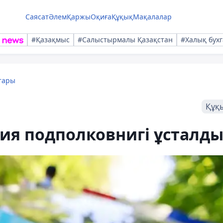
Саясат
Әлем
Қаржы
Оқиға
Құқық
Мақалалар
#Қазақмыс
#Салыстырмалы Қазақстан
#Халық бухг
тары
Құқ
ия подполковнигі ұсталд