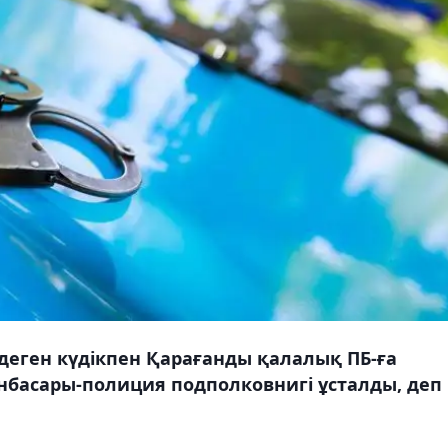
 деген күдікпен Қарағанды қалалық ПБ-ға
нбасары-полиция подполковнигі ұсталды, деп