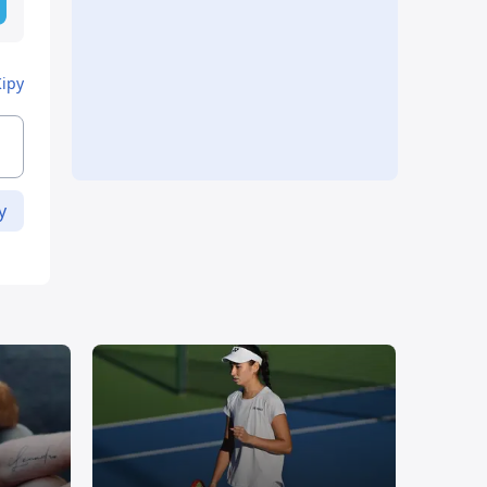
Кіру
у