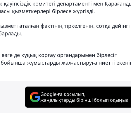
 қауіпсіздік комитеті департаменті мен Қарағанд
масы қызметкерлері бірлесе жүргізді.
меті аталған фактінің тіркелгенін, сотқа дейінгі
барлады.
өзге де құқық қорғау органдарымен бірлесіп
 бойынша жұмыстарды жалғастыруға ниетті екені
Google-ға қосылып,
жаңалықтарды бірінші болып оқыңыз