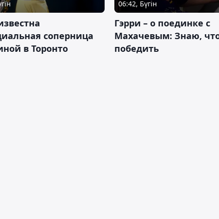
үгін
06:42, Бүгін
известна
Гэрри – о поединке с
циальная соперница
Махачевым: Знаю, что
ной в Торонто
победить