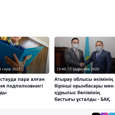
8 сәуір 2023
15:49, 11 қыркүйек 2020
стауда пара алған
Атырау облысы әкімінің
ия подполковнигі
бірінші орынбасары мен
лды
құрылыс бөлімінің
бастығы ұсталды - БАҚ