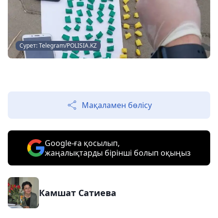
Сурет: Telegram/POLISIA.KZ
Мақаламен бөлісу
Google-ға қосылып,
жаңалықтарды бірінші болып оқыңыз
Камшат Сатиева