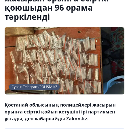
қоюшыдан 96 орама
тәркіленді
Сурет: Telegram/POLISIA.KZ
Қостанай облысының полицейлері жасырын
орынға есірткі қойып кетушіні ірі партиямен
ұстады, деп хабарлайды Zakon.kz.