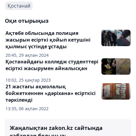
Қостанай
Оқи отырыңыз
Ақтөбе облысында полиция
жасырын есірткі қойып кетушіні
қылмыс үстінде ұстады
20:45, 29 ақпан 2024
Қостанайдағы колледж студенттері
есірткі жасырумен айналысқан
10:02, 25 қаңтар 2023
21 жастағы ақмолалық
бойжеткеннен «дәріхана» есірткісі
тәркіленді
13:35, 06 ақпан 2022
Жаңалықтан zakon.kz сайтында
хабардар болыңыз: