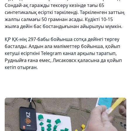
Сондай-ақ гаражды тексеру кезінде тағы 65
синтетикалық есірткі тәркіленді. Тәркіленген заттың
жалпы салмағы 50 грамнан асады. Күдікті 10-15
жылға дейін бас бостандығынан айырылуы мүмкін.
ҚР ҚК-нің 297-бабы бойынша сотқа дейінгі тергеу
басталды. Алдын ала мәліметтер бойынша, қойып
кетуші есірткіні Telegram канал арқылы таратып,
Рудныйға ғана емес, Лисаковск қаласына да қойып
кетіп отырған.