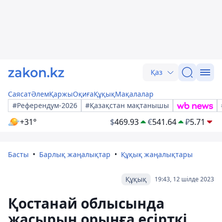
Қаз
Саясат
Әлем
Қаржы
Оқиға
Құқық
Мақалалар
#Референдум-2026
#Қазақстан мақтанышы
+31°
$
469.93
€
541.64
₽
5.71
Басты
Барлық жаңалықтар
Құқық жаңалықтары
Құқық
19:43, 12 шілде 2023
Қостанай облысында
жасырын орынға есірткі