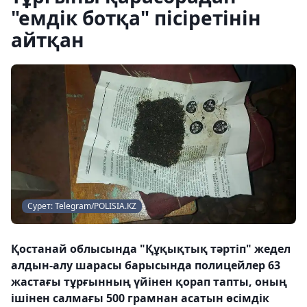
"емдік ботқа" пісіретінін
айтқан
Сурет: Telegram/POLISIA.KZ
Қостанай облысында "Құқықтық тәртіп" жедел
алдын-алу шарасы барысында полицейлер 63
жастағы тұрғынның үйінен қорап тапты, оның
ішінен салмағы 500 грамнан асатын өсімдік