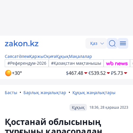
Қаз
Саясат
Әлем
Қаржы
Оқиға
Құқық
Мақалалар
#Референдум-2026
#Қазақстан мақтанышы
+30°
$
467.48
€
539.52
₽
5.73
Басты
Барлық жаңалықтар
Құқық жаңалықтары
Құқық
18:36, 28 қараша 2023
Қостанай облысының
тұрғыны қарасорадан