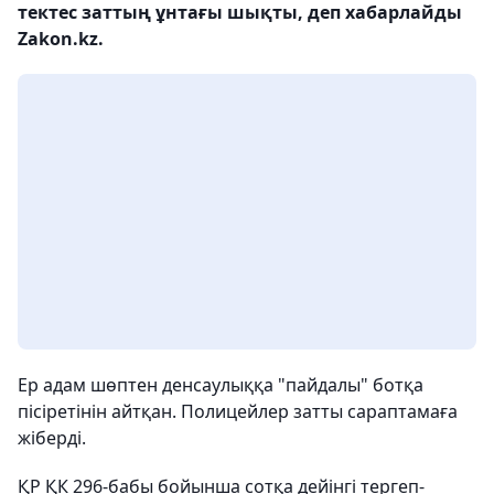
тектес заттың ұнтағы шықты, деп хабарлайды
Zakon.kz.
Ер адам шөптен денсаулыққа "пайдалы" ботқа
пісіретінін айтқан. Полицейлер затты сараптамаға
жіберді.
ҚР ҚК 296-бабы бойынша сотқа дейінгі тергеп-