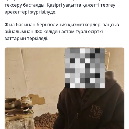
тексеру басталды. Қазіргі уақытта қажетті тергеу
әрекеттері жүргізілуде.
Жыл басынан бері полиция қызметкерлері заңсыз
айналымнан 480 келіден астам түрлі есірткі
заттарын тәркіледі.