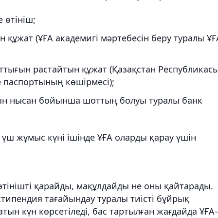
 өтініш;
н құжат (ҰҒА академигі мәртебесін беру туралы ҰҒ
ттығын растайтын құжат (Қазақстан Республикас
е паспортының көшірмесі);
тын нысан бойынша шоттың болуы туралы банк
үш жұмыс күні ішінде ҰҒА оларды қарау үшін
 өтінішті қарайды, мақұлдайды не оны қайтарады.
стипендия тағайындау туралы тиісті бұйрық
тын күн көрсетіледі, бас тартылған жағдайда ҰҒА-