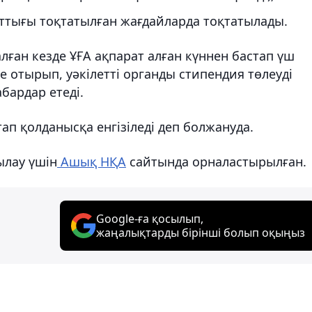
ттығы тоқтатылған жағдайларда тоқтатылады.
лған кезде ҰҒА ақпарат алған күннен бастап үш
те отырып, уәкілетті органды стипендия төлеуді
бардар етеді.
ап қолданысқа енгізіледі деп болжануда.
ылау үшін
Ашық НҚА
сайтында орналастырылған.
Google-ға қосылып,
жаңалықтарды бірінші болып оқыңыз