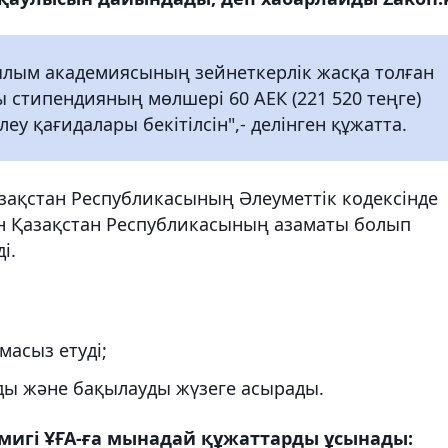
ылым академиясының зейнеткерлік жасқа толған
 стипендияның мөлшері 60 АЕК (221 520 теңге)
еу қағидалары бекітілсін",- делінген құжатта.
зақстан Республикасының Әлеуметтік кодексінде
ған Қазақстан Республикасының азаматы болып
і.
масыз етуді;
ды және бақылауды жүзеге асырады.
емигі ҰҒА-ға мынадай құжаттарды ұсынады: