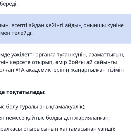
береді.
йын, есепті айдан кейінгі айдың оныншы күніне
мен төлейді.
імде уәкілетті органға туған күнін, азаматтығын,
нін көрсете отырып, өмір бойғы ай сайынғы
олған ҰҒА академиктерінің жаңартылған тізімін
да тоқтатылады:
ыс болу туралы анықтама/куәлік);
ен немесе қайтыс болды деп жарияланған;
ралқасы отырысының хаттамасынан үзінді);