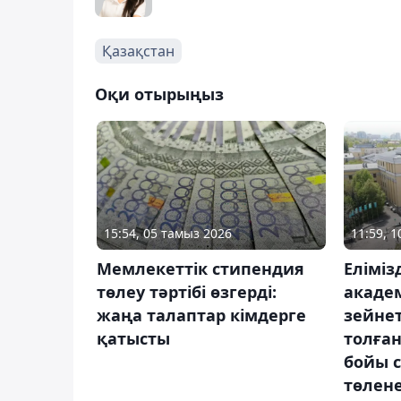
Қазақстан
Оқи отырыңыз
15:54, 05 тамыз 2026
11:59, 
Мемлекеттік стипендия
Елімі
төлеу тәртібі өзгерді:
акаде
жаңа талаптар кімдерге
зейнет
қатысты
толған
бойы 
төлене