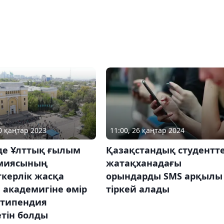
10 қаңтар 2023
11:00, 26 қаңтар 2024
зде Ұлттық ғылым
Қазақстандық студентт
миясының
жатақханадағы
керлік жасқа
орындарды SMS арқылы
 академигіне өмір
тіркей алады
стипендия
тін болды