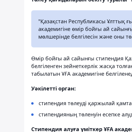
"Қазақстан Республикасы Ұлттық ғ
академигіне өмір бойғы ай сайынғы
мөлшерінде белгілесін және оны төл
Өмір бойғы ай сайынғы стипендия Қа
белгіленген зейнеткерлік жасқа тол
табылатын ҰҒА академигіне белгіленед
Уәкілетті орган:
стипендия төлеуді қаржылай қамта
стипендияның төленуін есепке алу
Стипендия алуға үміткер ҰҒА акад