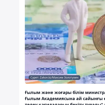
Сурет: Zakon.kz/Максим Золотухин
Ғылым және жоғары білім министрлі
Ғылым Академиясына ай сайынғы ө
төлеу қағидаларын бекіту туралы"