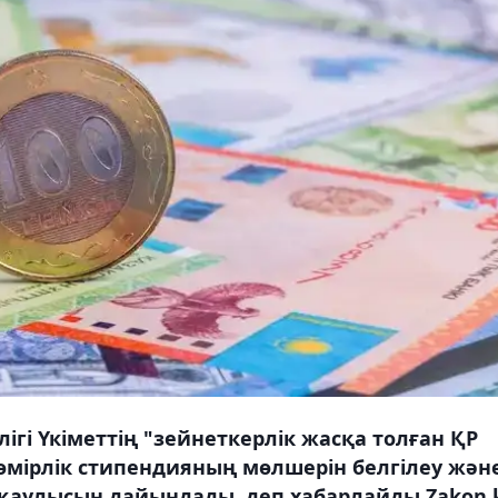
гі Үкіметтің "зейнеткерлік жасқа толған ҚР
мірлік стипендияның мөлшерін белгілеу жән
 қаулысын дайындады, деп хабарлайды Zakon.k