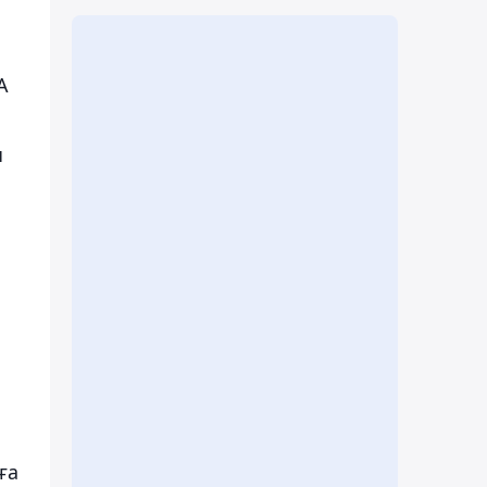
А
ы
ға