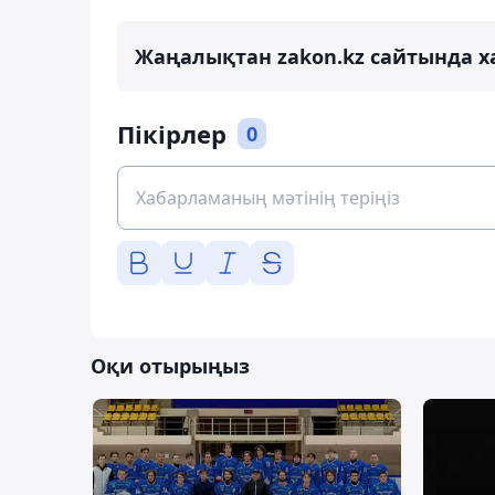
Жаңалықтан zakon.kz сайтында х
Пікірлер
0
Оқи отырыңыз