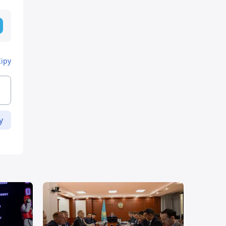
Кіру
у