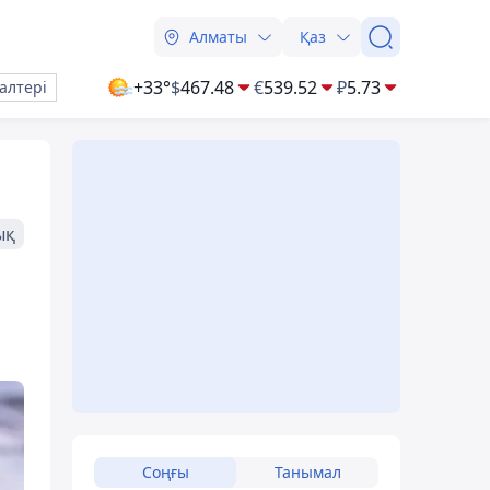
Алматы
Қаз
+33°
$
467.48
€
539.52
₽
5.73
алтері
ық
Соңғы
Танымал