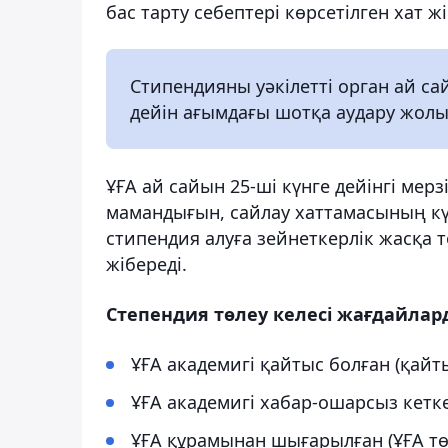
бас тарту себептері көрсетілген хат жі
Стипендияны уәкілетті орган ай са
дейін ағымдағы шотқа аудару жолы
ҰҒА ай сайын 25-ші күнге дейінгі мерз
мамандығын, сайлау хаттамасының кү
стипендия алуға зейнеткерлік жасқа т
жібереді.
Степендия төлеу келесі жағдайлар
ҰҒА академигі қайтыс болған (қайт
ҰҒА академигі хабар-ошарсыз кетк
ҰҒА құрамынан шығарылған (ҰҒА тө