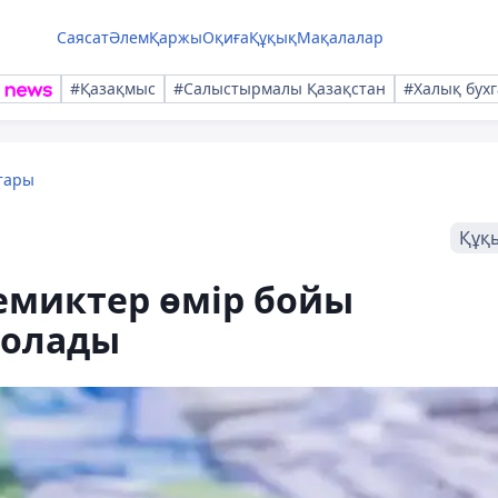
Саясат
Әлем
Қаржы
Оқиға
Құқық
Мақалалар
#Қазақмыс
#Салыстырмалы Қазақстан
#Халық бухг
тары
Құқ
емиктер өмір бойы
болады