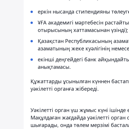
еркін нысанда стипендияны төлеуге
ҰҒА академигі мәртебесін растайты
отырысының хаттамасынан үзінді);
Қазақстан Республикасының азама
азаматының жеке куәлігінің немес
екінші деңгейдегі банк айқындай
анықтамасы.
Құжаттарды ұсынылған күннен бастап 
уәкілетті органға жібереді.
Уәкілетті орган үш жұмыс күні ішінде
Мақұлдаған жағдайда уәкілетті орган 
шығарады, онда төлем мерзімі бастала