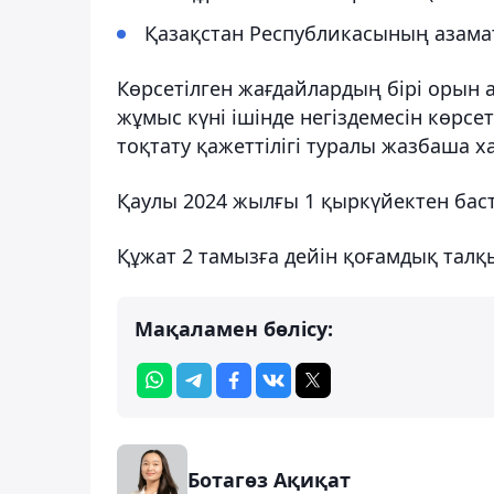
Қазақстан Республикасының азама
Көрсетілген жағдайлардың бірі орын а
жұмыс күні ішінде негіздемесін көрсе
тоқтату қажеттілігі туралы жазбаша ха
Қаулы 2024 жылғы 1 қыркүйектен баст
Құжат 2 тамызға дейін қоғамдық талқ
Мақаламен бөлісу:
Ботагөз Ақиқат