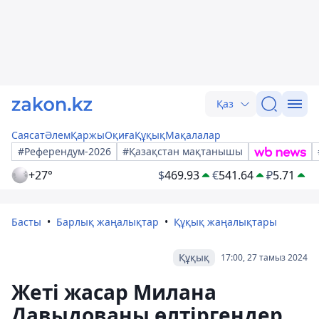
Қаз
Саясат
Әлем
Қаржы
Оқиға
Құқық
Мақалалар
#Референдум-2026
#Қазақстан мақтанышы
+27°
$
469.93
€
541.64
₽
5.71
Басты
Барлық жаңалықтар
Құқық жаңалықтары
Құқық
17:00, 27 тамыз 2024
Жеті жасар Милана
Давыдованы өлтіргендер