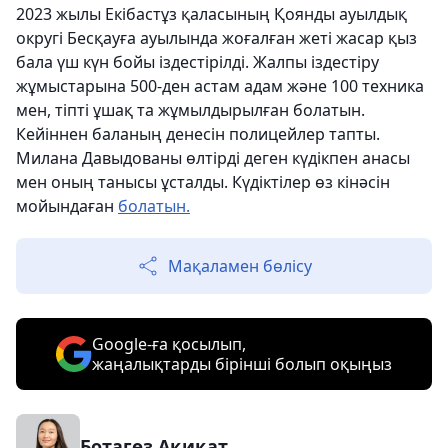
2023 жылы Екібастұз қаласының Қоянды ауылдық
округі Бесқауға ауылында жоғалған жеті жасар қыз
бала үш күн бойы іздестірілді. Жалпы іздестіру
жұмыстарына 500-ден астам адам және 100 техника
мен, тіпті ұшақ та жұмылдырылған болатын.
Кейіннен баланың денесін полицейлер тапты.
Милана Давыдованы өлтірді деген күдікпен анасы
мен оның танысы ұсталды. Күдіктілер өз кінәсін
мойындаған
болатын.
Мақаламен бөлісу
Google-ға қосылып,
жаңалықтарды бірінші болып оқыңыз
Ботагөз Ақиқат