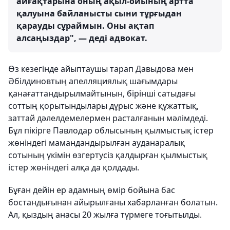
айғақтарына оның ақыл-ойының артта
қалуына байланысты сыни тұрғыдан
қарауды сұраймын. Оны ақтап
алсаңыздар", — деді адвокат.
Өз кезегінде айыптаушы тарап Давыдова мен
Әбілдиновтың апелляциялық шағымдары
қанағаттандырылмайтынын, бірінші сатыдағы
соттың қорытындылары дұрыс және құжаттық,
заттай дәлелдемелермен расталғанын мәлімдеді.
Бұл пікірге Павлодар облысының қылмыстық істер
жөніндегі мамандандырылған ауданаралық
сотының үкімін өзгертусіз қалдырған қылмыстық
істер жөніндегі алқа да қолдады.
Бұған дейін ер адамның өмір бойына бас
бостандығынан айырылғаны хабарланған болатын.
Ал, қыздың анасы 20 жылға түрмеге тоғытылды.