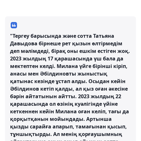
"Тергеу барысында және сотта Татьяна
Давыдова бірнеше рет қызын өлтірмедім
деп мәлімдеді, бірақ оны ешкім естіген жоқ.
2023 жылдың 17 қарашасында үш бала да
мектептен келді. Милана үйге бірінші кіріп,
анасы мен Әбілдиновты жыныстық
қатынас кезінде ұстап алды. Осыдан кейін
Әбілдинов кетіп қалды, ал қыз оған әкесіне
бәрін айтатынын айтты. 2023 жылдың 22
қарашасында ол өзінің куәлігінде үйіне
кеткеннен кейін Милана оған келіп, тағы да
қорқытқанын мойындады. Артынша
қызды сарайға апарып, тамағынан қысып,
тұншықтырды. Ал менің қорғаушымның