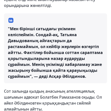
орындарына жөнелтілді.
"Мен бірінші сатыдағы үкіммен
келіспеймін. Сондай-ақ, Татьяна
Давыдованың айғақтарын да
растамаймын, ол кейбір жерлерін өзгертіп
айтты. Фактілер бойынша соттан сараптама
қорытындыларына назар аударуды
сұраймын. Менің үкімімді хабарламау және
жасырыну бойынша қайта қарауыңызды
сұраймын", — деді Асқар Әбілдинов.
Сот залында қыздың анасының апелляциялық
шағымын адвокат Болатбек Рамазанов оқыды. Ол
әйел Әбілдиновтен қорыққандықтан сөйлей
алмайтынын айтты.