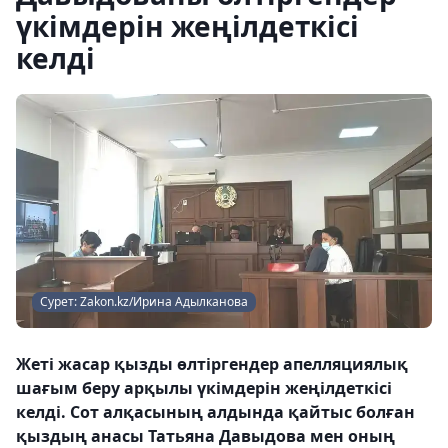
үкімдерін жеңілдеткісі
келді
Сурет: Zakon.kz/Ирина Адылканова
Жеті жасар қызды өлтіргендер апелляциялық
шағым беру арқылы үкімдерін жеңілдеткісі
келді. Сот алқасының алдында қайтыс болған
қыздың анасы Татьяна Давыдова мен оның