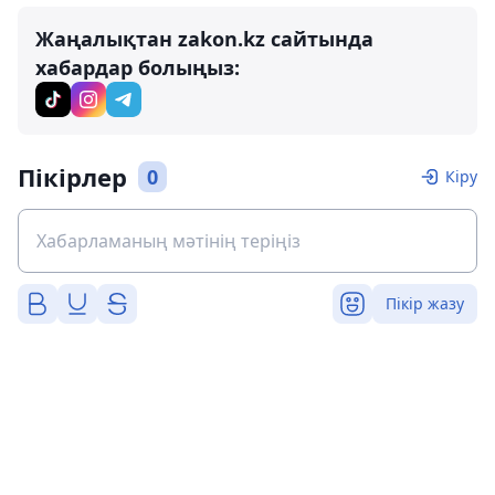
Жаңалықтан zakon.kz сайтында
хабардар болыңыз:
Пікірлер
0
Кіру
Пікір жазу