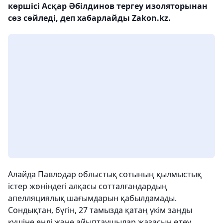
көршісі Асқар Әбілдинов тергеу изоляторынан
сөз сөйледі, деп хабарлайды Zakon.kz.
Алайда Павлодар облыстық сотының қылмыстық
істер жөніндегі алқасы сотталғандардың
апелляциялық шағымдарын қабылдамады.
Сондықтан, бүгін, 27 тамызда қатаң үкім заңды
күшіне енді және айыптаушылар жазасын өтеу