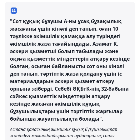
"Сот құқық бұзушы А-ны ұсақ бұзақылық
жасағаны үшін кінәлі деп танып, оған 10
тәулікке әкімшілік қамаққа алу түріндегі
әкімшілік жаза тағайындады. Азамат К.
әскери қызметші болып табылады және
оқиға қызметтік міндеттерін атқару кезінде
болған, осыған байланысты сот оны кінәлі
деп танып, тәртіптік жаза қолдану үшін іс
материалдарын әскери қызмет өткеру
орнына жіберді. Себебі ӘҚБтК-нің 32-бабына
сәйкес қызметтік міндеттерін атқару
кезінде жасаған әкiмшiлiк құқық
бұзушылықтары үшiн тәртiптiк жарғылар
бойынша жауаптылықта болады".
Астана қаласының әкімшілік құқық бұзушылықтар
жөніндегі мамандандырылған ауданаралық соты