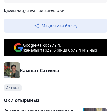
Қаулы заңды күшіне енген жоқ.
Мақаламен бөлісу
Google-ға қосылып,
жаңалықтарды бірінші болып оқыңыз
Камшат Сатиева
Астана
Оқи отырыңыз
Астанада сауда орталығында іш