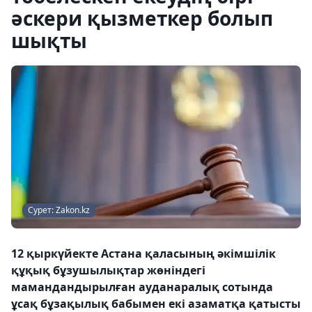
әскери қызметкер болып
шықты
Сурет: Zakon.kz
12 қыркүйекте Астана қаласының әкімшілік
құқық бұзушылықтар жөніндегі
мамандандырылған ауданаралық сотында
ұсақ бұзақылық бабымен екі азаматқа қатысты