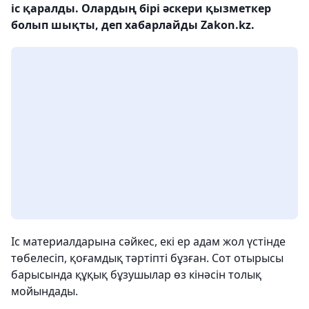
іс қаралды. Олардың бірі әскери қызметкер
болып шықты, деп хабарлайды Zakon.kz.
Іс материалдарына сәйкес, екі ер адам жол үстінде
төбелесіп, қоғамдық тәртіпті бұзған. Сот отырысы
барысында құқық бұзушылар өз кінәсін толық
мойындады.