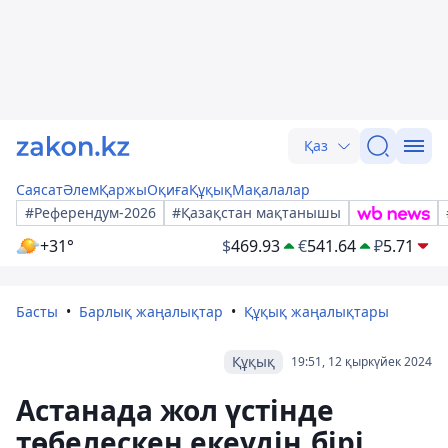
Қаз
Саясат
Әлем
Қаржы
Оқиға
Құқық
Мақалалар
#Референдум-2026
#Қазақстан мақтанышы
+31°
$
469.93
€
541.64
₽
5.71
Басты
Барлық жаңалықтар
Құқық жаңалықтары
Құқық
19:51, 12 қыркүйек 2024
Астанада жол үстінде
төбелескен екеудің бірі