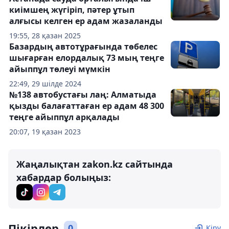
киімшең жүгіріп, пәтер ұтып
алғысы келген ер адам жазаланды
19:55, 28 қазан 2025
Базардың автотұрағында төбелес
шығарған елордалық 73 мың теңге
айыппұл төлеуі мүмкін
22:49, 29 шілде 2024
№138 автобустағы лаң: Алматыда
қызды балағаттаған ер адам 48 300
теңге айыппұл арқалады
20:07, 19 қазан 2023
Жаңалықтан zakon.kz сайтында
хабардар болыңыз:
Пікірлер
0
Кіру