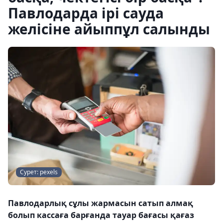
Павлодарда ірі сауда
желісіне айыппұл салынды
Сурет: pexels
Павлодарлық сұлы жармасын сатып алмақ
болып кассаға барғанда тауар бағасы қағаз