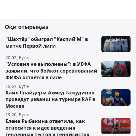
Оқи отырыңыз
"Шахтёр" обыграл "Каспий М" в
матче Первой лиги
20:02, Бүгін
"Условия не выполнены": в УЕФА
заявили, что бойкот соревнований
ФИФА остаётся в силе
19:51, Бүгін
Кайл Снайдер и Ахмед Тажудинов
проведут реванш на турнире RAF в
Москве
19:20, Бүгін
Елена Рыбакина ответила, как
относится к идее введения
гендерных тестов у теннисисток