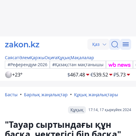
Қаз
Саясат
Әлем
Қаржы
Оқиға
Құқық
Мақалалар
#Референдум-2026
#Қазақстан мақтанышы
+23°
$
467.48
€
539.52
₽
5.73
Басты
Барлық жаңалықтар
Құқық жаңалықтары
Құқық
17:14, 17 қыркүйек 2024
"Тауар сыртындағы құн
басқа, чектегісі бір басқа".