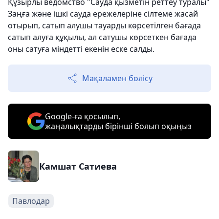
Құзырлы ведомство "Сауда қызметін реттеу туралы"
Заңға және ішкі сауда ережелеріне сілтеме жасай
отырып, сатып алушы тауарды көрсетілген бағада
сатып алуға құқылы, ал сатушы көрсеткен бағада
оны сатуға міндетті екенін еске салды.
Мақаламен бөлісу
Google-ға қосылып,
жаңалықтарды бірінші болып оқыңыз
Камшат Сатиева
Павлодар