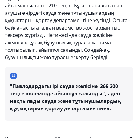
айырмашылығы - 210 теңге. Бұған наразы сатып
алушы өңірдегі сауда және тұтынушылардың
құқықтарын қорғау департаментіне жүгінді. Осыған
байланысты аталған ведомство жоспардан тыс
тексеру жүргізді. Нәтижесінде сауда желісіне
әкімшілік құқық бұзушылық туралы хаттама
толтырылып, айыппұл салынды. Сондай-ақ,
бұзушылықты жою туралы ескерту берілді.
"Павлодардағы ірі сауда желісіне 369 200
теңге көлемінде айыппұл салынды", - деп
нақтылады сауда және тұтынушылардың
құқықтарын қорғау департаментінен.