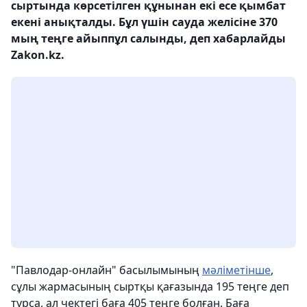
сыртында көрсетілген құнынан екі есе қымбат
екені анықталды. Бұл үшін сауда желісіне 370
мың теңге айыппұл салынды, деп хабарлайды
Zakon.kz.
"Павлодар-онлайн" басылымының
мәліметінше
,
сұлы жармасының сыртқы қағазында 195 теңге деп
тұрса, ал чектегі баға 405 теңге болған. Баға