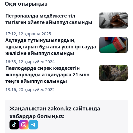
Оқи отырыңыз
Петропавлда медбикеге тіл
тигізген әйелге айыппұл салынды
17:12, 12 қараша 2025
Ақтауда тұтынушылардың
құқықтарын бұзғаны үшін ірі сауда
желісіне айыппұл салынды
16:33, 12 қыркүйек 2024
Павлодарда сирек кездесетін
жануарларды атқандарға 21 млн
теңге айыппұл салынды
13:16, 20 қыркүйек 2022
Жаңалықтан zakon.kz сайтында
хабардар болыңыз: