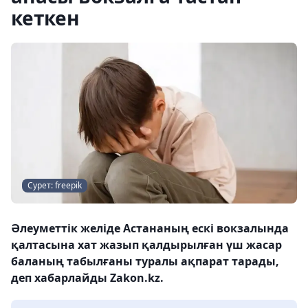
кеткен
Сурет: freepik
Әлеуметтік желіде Астананың ескі вокзалында
қалтасына хат жазып қалдырылған үш жасар
баланың табылғаны туралы ақпарат тарады,
деп хабарлайды Zakon.kz.