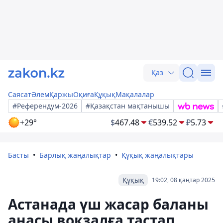
Қаз
Саясат
Әлем
Қаржы
Оқиға
Құқық
Мақалалар
#Референдум-2026
#Қазақстан мақтанышы
+29°
$
467.48
€
539.52
₽
5.73
Басты
Барлық жаңалықтар
Құқық жаңалықтары
Құқық
19:02, 08 қаңтар 2025
Астанада үш жасар баланы
анасы вокзалға тастап