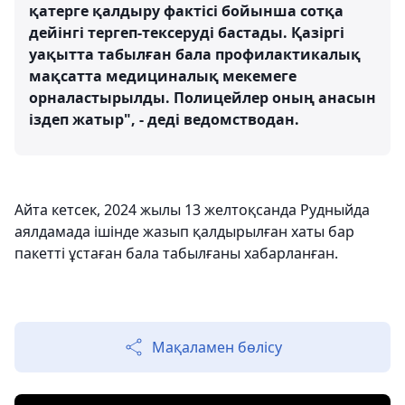
қатерге қалдыру фактісі бойынша сотқа
дейінгі тергеп-тексеруді бастады. Қазіргі
уақытта табылған бала профилактикалық
мақсатта медициналық мекемеге
орналастырылды. Полицейлер оның анасын
іздеп жатыр", - деді ведомстводан.
Айта кетсек, 2024 жылы 13 желтоқсанда Рудныйда
аялдамада ішінде жазып қалдырылған хаты бар
пакетті ұстаған бала табылғаны хабарланған.
Мақаламен бөлісу