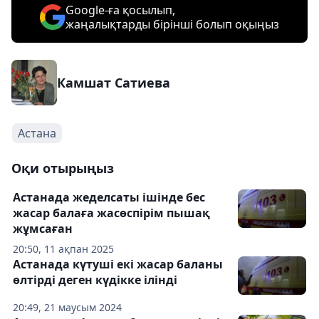
Google-ға қосылып,
жаңалықтарды бірінші болып оқыңыз
Камшат Сатиева
Астана
Оқи отырыңыз
Астанада жеделсаты ішінде бес
жасар балаға жасөспірім пышақ
жұмсаған
20:50, 11 ақпан 2025
Астанада күтуші екі жасар баланы
өлтірді деген күдікке ілінді
20:49, 21 маусым 2024