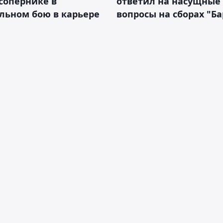
сопернике в
ответил на насущные
льном бою в карьере
вопросы на сборах "Б