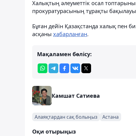
Халықтың әлеуметтік осал топтарыны
прокуратурасының тұрақты бақылауы
Бұған дейін Қазақстанда халық пен би
асқаны
хабарланған
.
Мақаламен бөлісу:
Камшат Сатиева
Алаяқтардан сақ болыңыз
Астана
Оқи отырыңыз