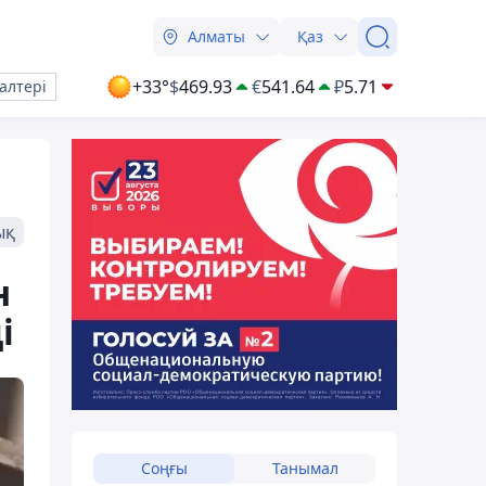
Алматы
Қаз
+33°
$
469.93
€
541.64
₽
5.71
алтері
ық
н
і
Соңғы
Танымал