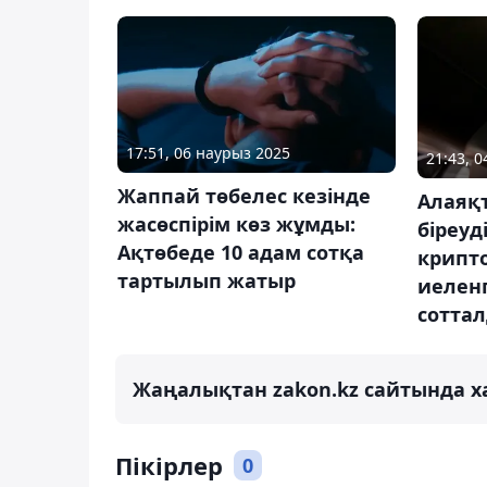
17:51, 06 наурыз 2025
21:43, 
Жаппай төбелес кезінде
Алаяқ
жасөспірім көз жұмды:
біреуд
Ақтөбеде 10 адам сотқа
крипт
тартылып жатыр
иелен
сотта
Жаңалықтан zakon.kz сайтында х
Пікірлер
0