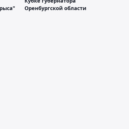
Кубке губернатора
арыса"
Оренбургской области