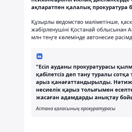
ақпаратпен қалалық прокуратура бө
Құзырлы ведомство мәліметінше, қас
жәбірленушіні Қостанай облысынан Ас
млн теңге көлемінде автонесие рәсімд
"Есіл ауданы прокуратурасы қыл
қабілетсіз деп тану туралы сотқ
арыз қанағаттандырылды. Нәтиж
несиелік қарыз толығымен есепт
жасаған адамдарды анықтау бойы
Астана қаласының прокуратурасы