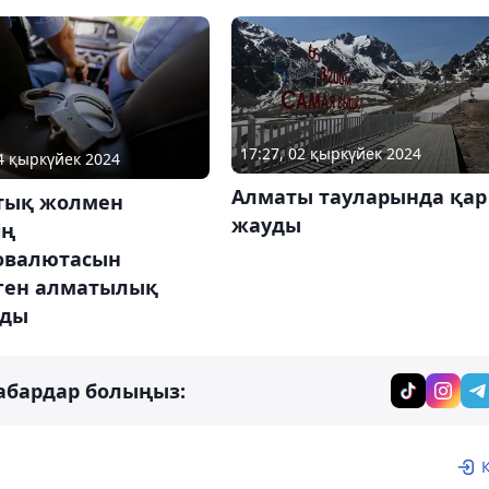
17:27, 02 қыркүйек 2024
04 қыркүйек 2024
Алматы тауларында қар
тық жолмен
жауды
ің
овалютасын
ген алматылық
лды
абардар болыңыз: