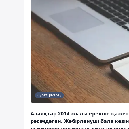
Сурет: pixabay
Алаяқтар 2014 жылы ерекше қажетт
рәсімдеген. Жәбірленуші бала кез
психоневрологиялық диспансерде 