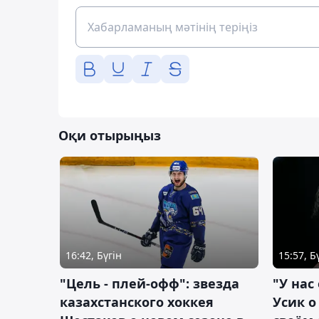
Оқи отырыңыз
16:42, Бүгін
15:57, Б
"Цель - плей-офф": звезда
"У нас
казахстанского хоккея
Усик 