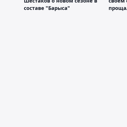
Шестаков о новом сезоне в
своём 
составе "Барыса"
проща