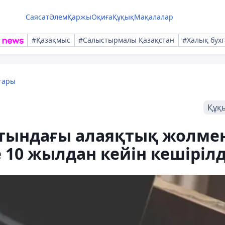
Саясат
Әлем
Қаржы
Оқиға
Құқық
Мақалалар
#Қазақмыс
#Салыстырмалы Қазақстан
#Халық бухг
тары
Құқ
тындағы алаяқтық жолме
 10 жылдан кейін кешірілд