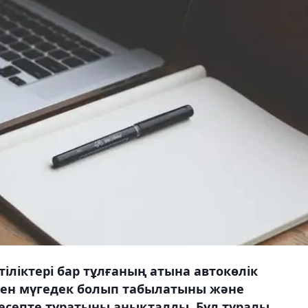
іліктері бар тұлғаның атына автокөлік
інен мүгедек болып табылатыны және
есепте тұратыны анықталды. Бұл туралы