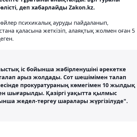
лісті, деп хабарлайды Zakon.kz.
көйлер психикалық ауруды пайдаланып,
тана қаласына жеткізіп, алаяқтық жолмен оған 5
еген.
мыстық іс бойынша жәбірленушіні әрекетке
а талап арыз жолдады. Сот шешімімен талап
есінде прокуратураның көмегімен 10 жылдық
ен шығарылды. Қазіргі уақытта қылмыс
нша жедел-тергеу шаралары жүргізілуде".