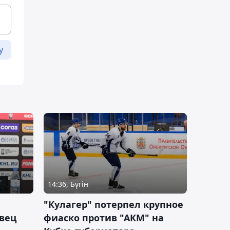
у
14:36, Бүгін
"Кулагер" потерпел крупное
вец
фиаско против "АКМ" на