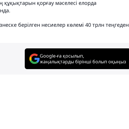
ң құқықтарын қорғау мәселесі елорда
нда.
знеске берілген несиелер көлемі 40 трлн теңгеден
Google-ға қосылып,
жаңалықтарды бірінші болып оқыңыз