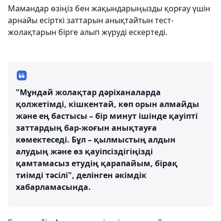
Мамандар өзіңіз бен жақындарыңызды қорғау үшін
арнайы есірткі заттарын анықтайтын тест-
жолақтарын бірге алып жүруді ескертеді.
"Мұндай жолақтар дәріханаларда
қолжетімді, кішкентай, көп орын алмайды
және ең бастысы – бір минут ішінде қауіпті
заттардың бар-жоғын анықтауға
көмектеседі. Бұл – қылмыстың алдын
алудың және өз қауіпсіздігіңізді
қамтамасыз етудің қарапайым, бірақ
тиімді тәсілі", делінген әкімдік
хабарламасында.