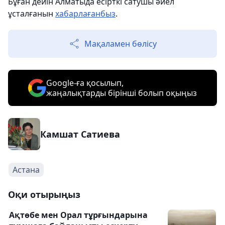
Бұған дейін Алматыда есірткі сатушы әйел
ұсталғанын
хабарлағанбыз
.
Мақаламен бөлісу
Google-ға қосылып,
жаңалықтарды бірінші болып оқыңыз
Камшат Сатиева
Астана
Оқи отырыңыз
Ақтөбе мен Орал тұрғындарына