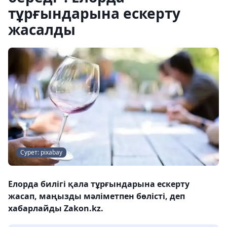
тұрғындарына ескерту
жасалды
Сурет: pixabay
Елорда билігі қала тұрғындарына ескерту
жасап, маңызды мәліметпен бөлісті, деп
хабарлайды Zakon.kz.