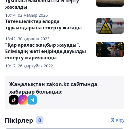
тұмшаға байланысты ескерту
жасалды
10:14, 02 мамыр 2026
Төтеншеліктер елорда
тұрғындарына ескерту жасады
18:42, 30 қараша 2023
"Қар аралас жаңбыр жауады".
Еліміздің жеті өңірінде дауылды
ескерту жарияланды
19:17, 26 қыркүйек 2022
Жаңалықтан zakon.kz сайтында
хабардар болыңыз:
Пікірлер
0
Кіру