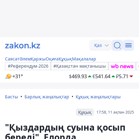
Қаз
Саясат
Әлем
Қаржы
Оқиға
Құқық
Мақалалар
#Референдум-2026
#Қазақстан мақтанышы
+31°
$
469.93
€
541.64
₽
5.71
Басты
Барлық жаңалықтар
Құқық жаңалықтары
Құқық
17:58, 11 ақпан 2025
"Қыздардың суына қосып
береді". Елорда