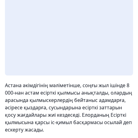
Астана әкімдігінің мәліметінше, соңғы жыл ішінде 8
000-нан астам есірткі қылмысы анықталды, олардың
арасында қылмыскерлердің бейтаныс адамдарға,
әсіресе қыздарға, сусындарына есірткі заттарын
қосу жағдайлары жиі кездеседі. Елорданың Есірткі
қылмысына қарсы іс-қимыл басқармасы осылай деп
ескерту жасады.