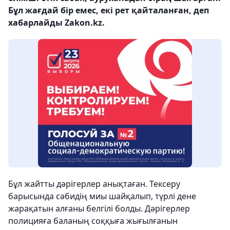
Бұл жағдай бір емес, екі рет қайталанған, деп
хабарлайды Zakon.kz.
Бұл жайтты дәрігерлер анықтаған. Тексеру
барысында сәбидің миы шайқалып, түрлі дене
жарақатын алғаны белгілі болды. Дәрігерлер
полицияға баланың соққыға жығылғанын