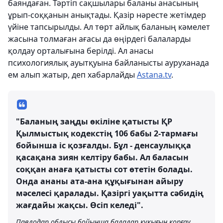
баяндаған. Тәртіп сақшылары баланы анасының
ұрып-соққанын анықтады. Қазір нәресте жетімдер
үйіне тапсырылды. Ал төрт айлық баланың кәмелет
жасына толмаған ағасы да өңірдегі балаларды
қолдау орталығына берілді. Ал анасы
психологиялық ауытқуына байланысты ауруханада
ем алып жатыр, деп хабарлайды
Astana.tv
.
"Баланың заңды өкіліне қатысты ҚР
Қылмыстық кодекстің 106 бабы 2-тармағы
бойынша іс қозғалды. Бұл - денсаулыққа
қасақана зиян келтіру бабы. Ал баласын
соққан анаға қатысты сот өтетін болады.
Онда ананы ата-ана құқығынан айыру
мәселесі қаралады. Қазіргі уақытта сәбидің
жағдайы жақсы. Өсіп келеді".
Павлодар облысы бойынша балалар құқығын қорғау