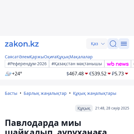
Қаз
Саясат
Әлем
Қаржы
Оқиға
Құқық
Мақалалар
#Референдум-2026
#Қазақстан мақтанышы
+24°
$
467.48
€
539.52
₽
5.73
Басты
Барлық жаңалықтар
Құқық жаңалықтары
Құқық
21:48, 28 сәуір 2025
Павлодарда миы
шайқалып, ауруханаға