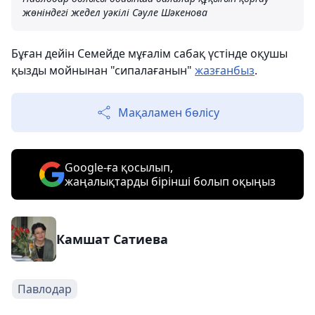
жөніндегі жедел уәкілі Сәуле Шәкенова
Бұған дейін Семейде мұғалім сабақ үстінде оқушы
қызды мойнынан "сипалағанын"
жазғанбыз
.
Мақаламен бөлісу
Google-ға қосылып,
жаңалықтарды бірінші болып оқыңыз
Камшат Сатиева
Павлодар