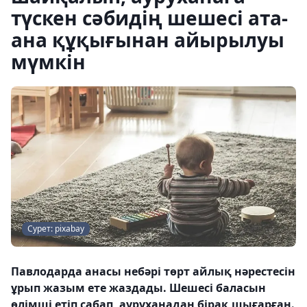
түскен сәбидің шешесі ата-
ана құқығынан айырылуы
мүмкін
Сурет: pixabay
Павлодарда анасы небәрі төрт айлық нәрестесін
ұрып жазым ете жаздады. Шешесі баласын
өлімші етіп сабап, ауруханадан бірақ шығарған.