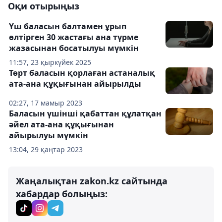
Оқи отырыңыз
Үш баласын балтамен ұрып
өлтірген 30 жастағы ана түрме
жазасынан босатылуы мүмкін
11:57, 23 қыркүйек 2025
Төрт баласын қорлаған астаналық
ата-ана құқығынан айырылды
02:27, 17 мамыр 2023
Баласын үшінші қабаттан құлатқан
әйел ата-ана құқығынан
айырылуы мүмкін
13:04, 29 қаңтар 2023
Жаңалықтан zakon.kz сайтында
хабардар болыңыз: