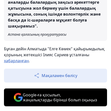
аналарды балалардың заңсыз әрекеттерге
қатысуына жол бермеу үшін балалардың
жұмысына, соның ішінде волонтерлік және
басқа да іс-шараларға мұқият болуға
шақырамыз".
Астана қаласының прокуратурасы
Бұған дейін Алматыда "Елге Көмек" қайырымдылық
қорының жетекшісі Ілияс Сариев ұсталғаны
хабарланған
.
Мақаламен бөлісу
Google-ға қосылып,
жаңалықтарды бірінші болып оқыңыз