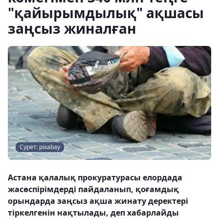
"қайырымдылық" ақшасы
заңсыз жиналған
Сурет: pixabay
Астана қалалық прокуратурасы елордада
жасөспірімдерді пайдаланып, қоғамдық
орындарда заңсыз ақша жинату деректері
тіркелгенін нақтылады, деп хабарлайды