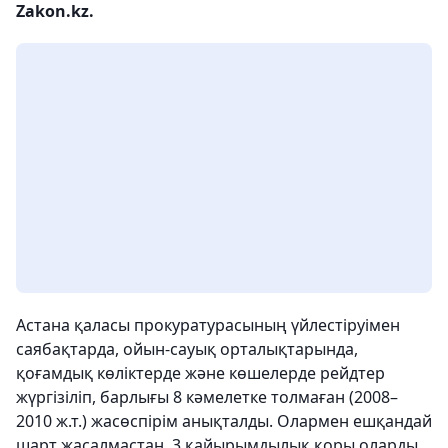
Zakon.kz.
Астана қаласы прокуратурасының үйлестіруімен
саябақтарда, ойын-сауық орталықтарында,
қоғамдық көліктерде және көшелерде рейдтер
жүргізіліп, барлығы 8 кәмелетке толмаған (2008–
2010 ж.т.) жасөспірім анықталды. Олармен ешқандай
шарт жасалмастан, 3 қайырымдылық қоры оларды