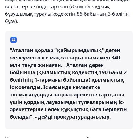
волонтер ретінде тартқан (Әкімшілік құқық
бұзушылық туралы кодекстің 86-бабының 3-бөлігін
бұзу).
"Аталған қорлар "қайырымдылық" деген
желеумен өзге мақсаттарға шамамен 340
млн теңге жинаған. Аталған дерек
бойынша (Қылмыстық кодекстің 190-бабы 2-
бөлігінің 1-тармағы бойынша) қылмыстық
іс қозғалды. Іс аясында кәмелетке
толмағандарды заңсыз әрекетке тартқаны
үшін қордың лауазымды тұлғаларының іс-
әрекеттеріне бөлек құқықтық баға берілетін
болады", - дейді прокуратурадағылар.