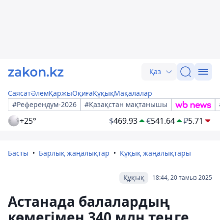
Қаз
Саясат
Әлем
Қаржы
Оқиға
Құқық
Мақалалар
#Референдум-2026
#Қазақстан мақтанышы
+25°
$
469.93
€
541.64
₽
5.71
Басты
Барлық жаңалықтар
Құқық жаңалықтары
Құқық
18:44, 20 тамыз 2025
Астанада балалардың
көмегімен 340 млн теңге