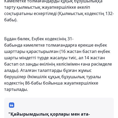
Кәмелетке толмағандарды құқық бұзушылыққа
тарту қылмыстық жауапкершілікке әкеліп
соқтыратыны ескертіледі (Қылмыстық кодекстің 132-
бабы).
Бұдан бөлек, Еңбек кодексінің 31-
бабында кәмелетке толмағандарға ерекше еңбек
шарттары қарастырылған (16 жастан бастап еңбек
шарты міндетті түрде жасалуы тиіс, ал 14 жастан
бастап ол заңды өкілінің келісімімен ғана рәсімделе
алады). Аталған талаптарды бұзған жұмыс
берушілер Әкімшілік құқық бұзушылық туралы
кодекстің 86-бабы бойынша жауапкершілікке
тартылады.
"Қайырымдылық қорлары мен ата-