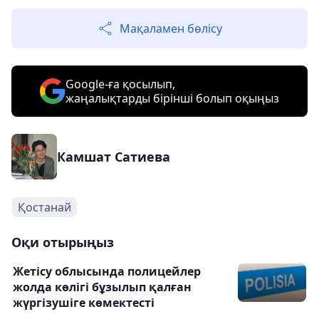
Мақаламен бөлісу
Google-ға қосылып,
жаңалықтарды бірінші болып оқыңыз
Камшат Сатиева
Қостанай
Оқи отырыңыз
Жетісу облысында полицейлер
жолда көлігі бұзылып қалған
жүргізушіге көмектесті