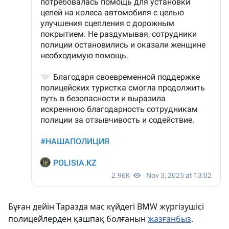
Бұған дейін Таразда мас күйдегі BMW жүргізушісі
полицейлерден қашпақ болғанын
жазғанбыз
.