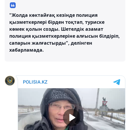
"Жолда көктайғақ кезінде полиция
қызметкерлері бірден тоқтап, туриске
көмек қолын созды. Шетелдік азамат
полиция қызметкерлеріне алғысын білдіріп,
сапарын жалғастырды", делінген
хабарламада.