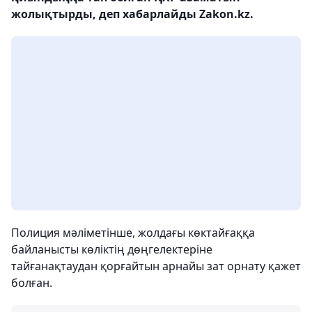
жолықтырды, деп хабарлайды Zakon.kz.
Полиция мәліметінше, жолдағы көктайғаққа
байланысты көліктің дөңгелектеріне
тайғанақтаудан қорғайтын арнайы зат орнату қажет
болған.