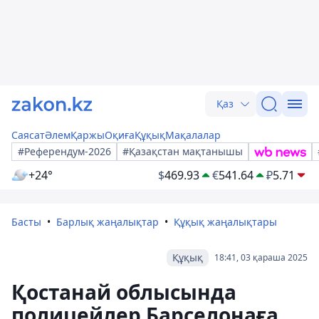
Қаз
Саясат
Әлем
Қаржы
Оқиға
Құқық
Мақалалар
#Референдум-2026
#Қазақстан мақтанышы
+24°
$
469.93
€
541.64
₽
5.71
Басты
Барлық жаңалықтар
Құқық жаңалықтары
Құқық
18:41, 03 қараша 2025
Қостанай облысында
полицейлер Барселонаға