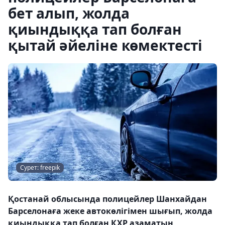
бет алып, жолда
қиындыққа тап болған
қытай әйеліне көмектесті
Сурет: freepik
Қостанай облысында полицейлер Шанхайдан
Барселонаға жеке автокөлігімен шығып, жолда
қиындыққа тап болған ҚХР азаматын