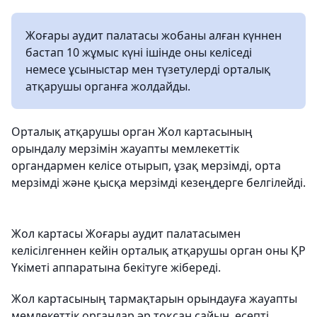
Жоғары аудит палатасы жобаны алған күннен
бастап 10 жұмыс күні ішінде оны келіседі
немесе ұсыныстар мен түзетулерді орталық
атқарушы органға жолдайды.
Орталық атқарушы орган Жол картасының
орындалу мерзімін жауапты мемлекеттік
органдармен келісе отырып, ұзақ мерзімді, орта
мерзімді және қысқа мерзімді кезеңдерге белгілейді.
Жол картасы Жоғары аудит палатасымен
келісілгеннен кейін орталық атқарушы орган оны ҚР
Үкіметі аппаратына бекітуге жібереді.
Жол картасының тармақтарын орындауға жауапты
мемлекеттік органдар әр тоқсан сайын, есепті