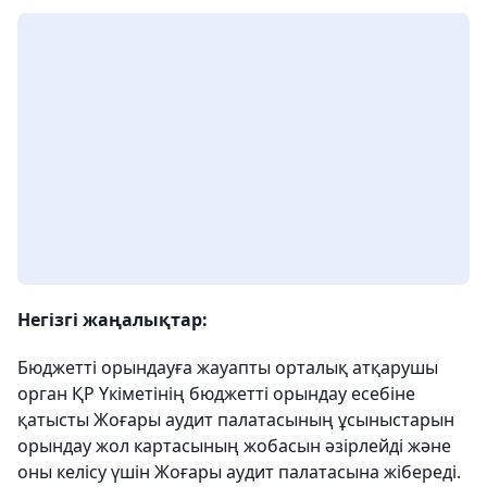
Негізгі жаңалықтар:
Бюджетті орындауға жауапты орталық атқарушы
орган ҚР Үкіметінің бюджетті орындау есебіне
қатысты Жоғары аудит палатасының ұсыныстарын
орындау жол картасының жобасын әзірлейді және
оны келісу үшін Жоғары аудит палатасына жібереді.