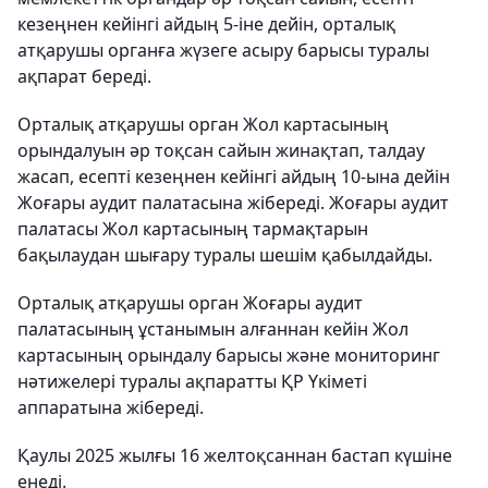
кезеңнен кейінгі айдың 5-іне дейін, орталық
атқарушы органға жүзеге асыру барысы туралы
ақпарат береді.
Орталық атқарушы орган Жол картасының
орындалуын әр тоқсан сайын жинақтап, талдау
жасап, есепті кезеңнен кейінгі айдың 10-ына дейін
Жоғары аудит палатасына жібереді. Жоғары аудит
палатасы Жол картасының тармақтарын
бақылаудан шығару туралы шешім қабылдайды.
Орталық атқарушы орган Жоғары аудит
палатасының ұстанымын алғаннан кейін Жол
картасының орындалу барысы және мониторинг
нәтижелері туралы ақпаратты ҚР Үкіметі
аппаратына жібереді.
Қаулы 2025 жылғы 16 желтоқсаннан бастап күшіне
енеді.