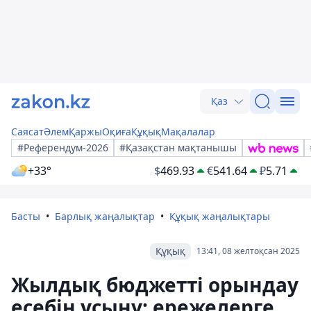
Қаз
Саясат
Әлем
Қаржы
Оқиға
Құқық
Мақалалар
#Референдум-2026
#Қазақстан мақтанышы
+33°
$
469.93
€
541.64
₽
5.71
Басты
Барлық жаңалықтар
Құқық жаңалықтары
Құқық
13:41, 08 желтоқсан 2025
Жылдық бюджетті орындау
есебін ұсыну: ережелерге