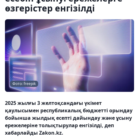
өзгерістер енгізілді
Фото: freepik
2025 жылғы 3 желтоқсандағы үкімет
қаулысымен республикалық бюджетті орындау
бойынша жылдық есепті дайындау және ұсыну
ережелеріне толықтырулар енгізілді, деп
хабарлайды Zakon.kz.